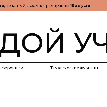
ста
, печатный экземпляр отправим
19 августа
ДОЙ У
нференции
Тематические журналы