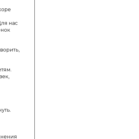
коре
Для нас
енок
оворить,
етям.
век,
уть.
жнения