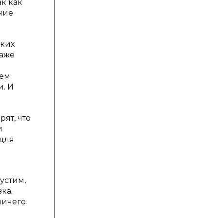
ак как
ние
ских
даже
чем
и. И
рят, что
и
для
устим,
зка.
ничего