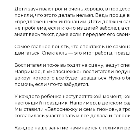
Дети заучивают роли очень хорошо, в процесс
поняли, что этого делать нельзя. Ведь проще в
«предложенные» интонации. Дети должны сами
не проблема, если кто-то из детей заболел, а
знает весь текст, даже если передает его сво
Самое главное понять, что спектакль не самоц
двигаться. Спектакль — это итог работы, празд
Воспитатели тоже выходят на сцену, ведут спек
Например, в «Белоснежке» воспитатели ведущ
вокруг которого все будет вращаться. Нужно б
помочь, если что-то забудется.
У каждого ребенка наступает такой момент, ког
настоящий праздник. Например, в детском саду
Мы ставили «Белоснежку и семь гномов», а тр
согласилась участвовать и все делала и говори
Каждое наше занятие начинается с техники р