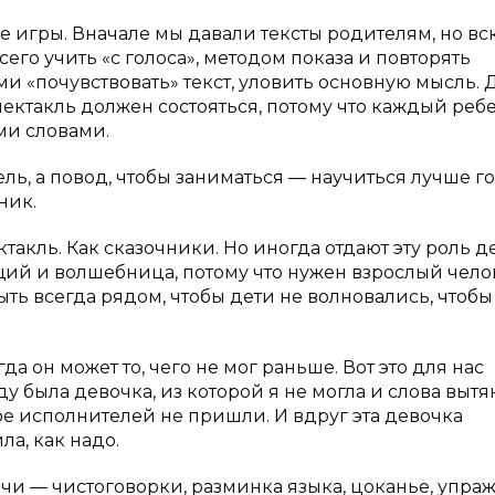
е игры. Вначале мы давали тексты родителям, но вс
сего учить «с голоса», методом показа и повторять
 «почувствовать» текст, уловить основную мысль. 
 спектакль должен состояться, потому что каждый реб
ими словами.
ель, а повод, чтобы заниматься — научиться лучше г
ник.
такль. Как сказочники. Но иногда отдают эту роль д
ий и волшебница, потому что нужен взрослый чело
ыть всегда рядом, чтобы дети не волновались, чтобы
да он может то, чего не мог раньше. Вот это для нас
 была девочка, из которой я не могла и слова вытян
ое исполнителей не пришли. И вдруг эта девочка
ла, как надо.
ечи — чистоговорки, разминка языка, цоканье, упра