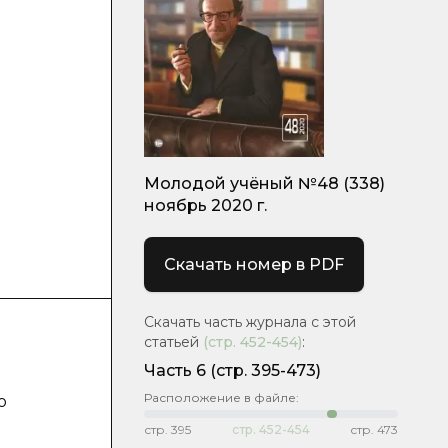
Молодой учёный №48 (338)
ноябрь 2020 г.
Скачать номер в PDF
Скачать часть журнала с этой
статьей
(стр.
452-454
)
:
Часть 6
(стр. 395-473)
Расположение в файле:
о
стр.
395
стр.
452-454
стр.
473