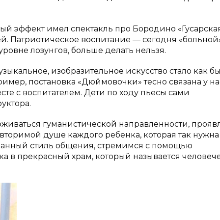
й эффект имел спектакль про Бородино «Гусарска
ей. Патриотическое воспитание — сегодня «больной
 уровне лозунгов, больше делать нельзя.
узыкальное, изобразительное искусство стало как б
ример, постановка «Дюймовочки» тесно связана у на
те с воспитателем. Дети по ходу пьесы сами
уктора.
рживаться гуманистической направленности, прояв
торимой душе каждого ребенка, которая так нужна
ванный стиль общения, стремимся с помощью
ка в прекрасный храм, который называется человеч