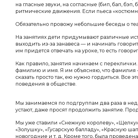
на гласные звуки, на согласные (бип, бап, бэп
ритмические движения. Если пьеса «костюмн
Обязательно провожу небольшие беседы о театр
На занятиях дети придумывают различные ист
выходить из-за занавеса — и начинать говорить
им придется отвечать на уроке, то есть говори
Как правило, занятия начинаем с переклички
фамилию и имя. Я им объясняю, что фамилия —
сказать просто так, ею нужно гордиться. Все
поведения в обществе.
Мы занимаемся по подгруппам два раза в нед
устают, даже просят продолжить занятие. Про
Мы уже ставили «Снежную королеву», «Щелкун
«Золушку», «Гусарскую балладу», «Красную ш
новогодние и т. д. Кроме того, была проведе