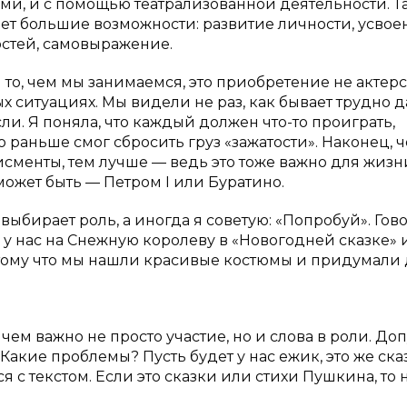
ми, и с помощью театрализованной деятельности. Т
ет большие возможности: развитие личности, усвое
остей, самовыражение.
 то, чем мы занимаемся, это приобретение не актер
 ситуациях. Мы видели не раз, как бывает трудно 
и. Я поняла, что каждый должен что-то проиграть,
 раньше смог сбросить груз «зажатости». Наконец, 
сменты, тем лучше — ведь это тоже важно для жизн
ожет быть — Петром I или Буратино.
 выбирает роль, а иногда я советую: «Попробуй». Гово
А у нас на Снежную королеву в «Новогодней сказке» 
тому что мы нашли красивые костюмы и придумали 
чем важно не просто участие, но и слова в роли. Доп
 Какие проблемы? Пусть будет у нас ежик, это же ска
 с текстом. Если это сказки или стихи Пушкина, то 