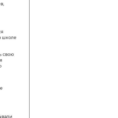
в,
ся
 в школе
ь свою
я
о
не
рывали