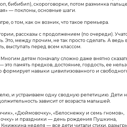
, боп, бибибип), скороговорки, потом разминка пальце
ая» — поклоны, основные шаги.
е, о том, как он возник, что такое премьера.
ории, рассказы с продолжением (по очереди). Учат
. Это, между прочим, не так просто сделать. А ведь
ть, выступать перед всем классом.
. Многим детям поначалу сложно даже внятно сказат
 это память предков, достояние, гордость, ее нельз
 это формирует навыки цивилизованного и свободног
елю, и устраиваем одну сводную репетицию. Дети 
должительность зависит от возраста малышей.
чик», «Дюймовочку», «Белоснежку и семь гномов»,
апочку» и праздники — день рождения Пушкина,
на Книжкина неделя — все дети читали стихи, разыг