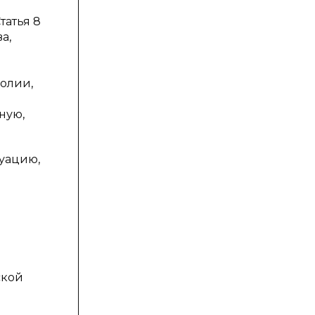
татья 8
а,
олии,
ную,
уацию,
ской