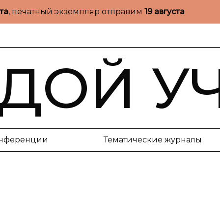
ста
, печатный экземпляр отправим
19 августа
ДОЙ У
нференции
Тематические журналы