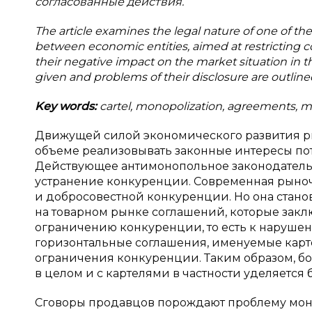
согласованные действия.
The article examines the legal nature of one of 
between economic entities, aimed at restricting co
their negative impact on the market situation in t
given and problems of their disclosure are outline
Key words:
cartel, monopolization, agreements, ma
Движущей силой экономического развития ры
объеме реализовывать законные интересы пот
Действующее антимонопольное законодатель
устранение конкуренции. Современная рыноч
и добросовестной конкуренции. Но она стано
на товарном рынке соглашений, которые закл
ограничению конкуренции, то есть к нарушен
горизонтальные соглашения, именуемые карт
ограничения конкуренции. Таким образом, б
в целом и с картелями в частности уделяется
Сговоры продавцов порождают проблему мон