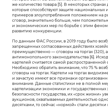
же количество товара [5]. В некоторых стран
которые способствуют защите национальных и
примеров злоупотребления положением на ры
сговор, значительно больше, чем положительн
и экономических мер по борьбе с этим феном
развитию конкуренции.
По данным ФАС России, в 2019 году было воз
запрещенных согласованных действиях хозяйст
преимущественно — сговоры на торгах (320),
антимонопольного законодательства [6]. Исхо
картелей считается самой распространенной
Необходимо обратить внимание, что 75 % возб
сговоры на торгах. Картели на торгах видои
и зачастую имеют все признаки организованн
внимание. Данные статистики не в полной ме
картелизации экономики и государственных з
безопасности государства, их «срок жизни» ув
аукционов, охватываемых деятельностью одно
десятками, то сейчас «нормой» стали десятки