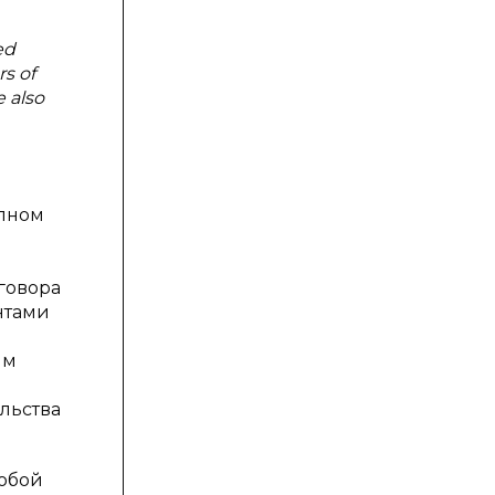
ed
rs of
e also
олном
говора
нтами
им
льства
обой