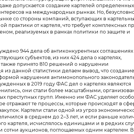
ах даже допускается создание картелей определенных
нтересов на международных рынках. Но, безусловно
нке со стороны компаний, вступающих в картельн
ой практики от картеля, что требует комплексных п
еном, реализуемых в рамках политики по защите и
буждено 944 дела об антиконкурентных соглашениях
вующих субъектов, из них 424 дела о картелях,
 а также принято 810 решений о нарушении
дя из данной статистики делаем вывод, что создани
 формой нарушения антимонопольного законодатель
ужденных в 2019 году ФАС дел о картелях являются
зменились, они стали более масштабными, организов
ых преступных групп. Именно им ФАС уделяет особ
ре отражают те процессы, которые происходят в сфе
акупок. Картели стали одной из угроз экономическ
еличился в среднем до 2–3 лет, и если раньше коли
го картеля, исчислялось единицами и в редких слу
 и сотни аукционов, поглощаемых одним картелем. В