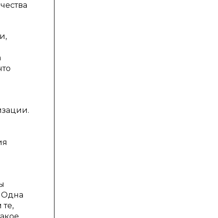
чества
и,
а
что
изации.
ия
ы
. Одна
те,
такое