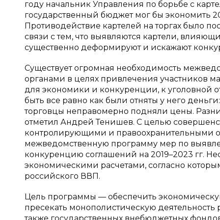
году начальник Управления по борьбе с кар
государственный бюджет мог бы экономить 20 %
Противодействие картелей на торгах было пос
связи с тем, что выявляются картели, влияющи
существенно деформируют и искажают конкур
Существует огромная необходимость межвед
органами в целях привлечения участников м
для экономики и конкуренции, к уголовной о
быть все равно как были отняты у него деньг
торговцы неправомерно подняли цены. Разница
отметил Андрей Тенишев. С целью совершен
контролирующими и правоохранительными ор
межведомственную программу мер по выявл
конкуренцию соглашений на 2019–2023 гг. Н
экономическими расчетами, согласно которым 
российского ВВП.
Цель программы — обеспечить экономическую
пресекать монополистическую деятельность р
также государственных внебюджетных фондо