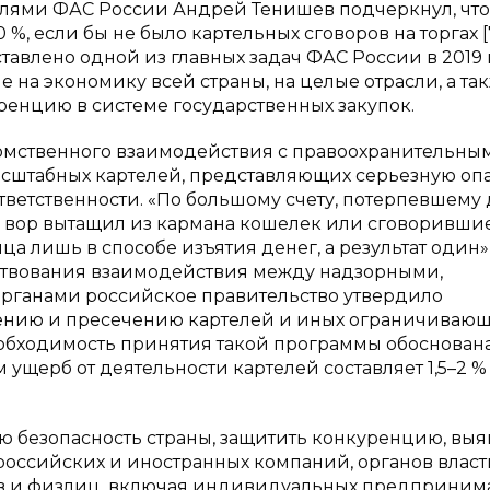
телями ФАС России Андрей Тенишев подчеркнул, что
, если бы не было картельных сговоров на торгах [7
тавлено одной из главных задач ФАС России в 2019 г
е на экономику всей страны, на целые отрасли, а та
енцию в системе государственных закупок.
омственного взаимодействия с правоохранительны
асштабных картелей, представляющих серьезную оп
тветственности. «По большому счету, потерпевшему
и: вор вытащил из кармана кошелек или сговоривши
 лишь в способе изъятия денег, а результат один»
ствования взаимодействия между надзорными,
ганами российское правительство утвердило
ению и пресечению картелей и иных ограничиваю
еобходимость принятия такой программы обоснован
ущерб от деятельности картелей составляет 1,5–2 %
 безопасность страны, защитить конкуренцию, выя
оссийских и иностранных компаний, органов власти
в и физлиц, включая индивидуальных предпринима