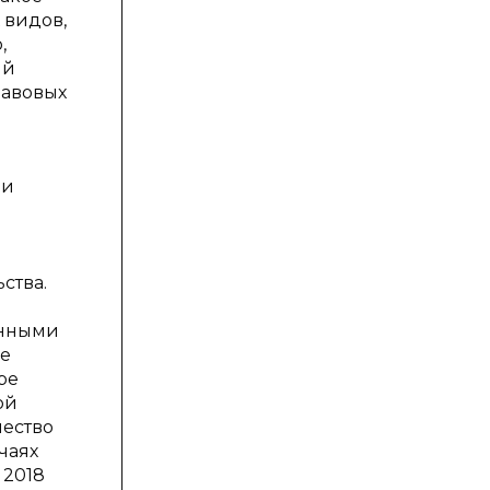
 видов,
,
ый
равовых
 и
е
ства.
анными
ое
ре
ой
чество
чаях
 2018