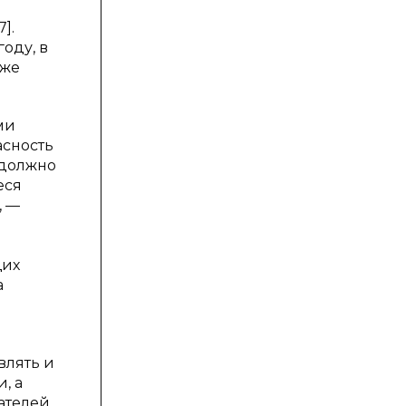
].
оду, в
кже
ми
асность
 должно
еся
, —
щих
а
влять и
, а
телей.