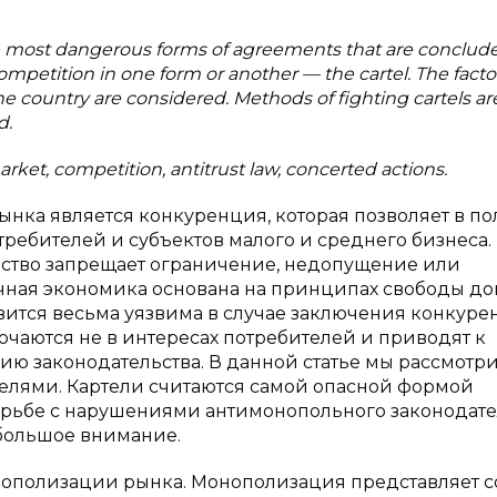
the most dangerous forms of agreements that are conclud
mpetition in one form or another — the cartel. The facto
he country are considered. Methods of fighting cartels ar
d.
rket, competition, antitrust law, concerted actions.
нка является конкуренция, которая позволяет в п
ребителей и субъектов малого и среднего бизнеса.
ство запрещает ограничение, недопущение или
ная экономика основана на принципах свободы до
вится весьма уязвима в случае заключения конкуре
ючаются не в интересах потребителей и приводят к
ию законодательства. В данной статье мы рассмотр
елями. Картели считаются самой опасной формой
орьбе с нарушениями антимонопольного законодате
 большое внимание.
ополизации рынка. Монополизация представляет с