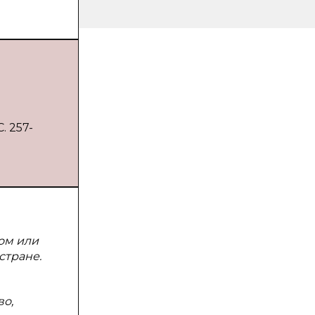
. 257-
том или
стране.
во,