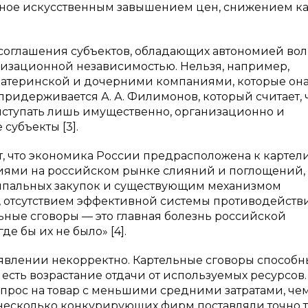
нное искусственным завышением цен, снижением ка
 соглашения субъектов, обладающих автономией вол
изационной независимостью. Нельзя, например,
материнской и дочерними компаниями, которые он
придерживается А. А. Филимонов, который считает, 
ыступать лишь имущественно, организационно и
субъекты [3].
т, что экономика России предрасположена к картел
иями на российском рынке слияний и поглощений,
ипальных закупок и существующим механизмом
, отсутствием эффективной системы противодейств
льные сговоры — это главная болезнь российской
де бы их не было» [4].
м явлении некорректно. Картельные сговоры способн
 есть возрастание отдачи от используемых ресурсов
рос на товар с меньшими средними затратами, чем 
 несколько конкурирующих фирм поставляли точно 