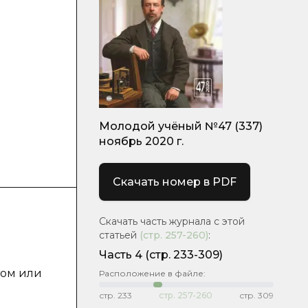
Молодой учёный №47 (337)
ноябрь 2020 г.
Скачать номер в PDF
Скачать часть журнала с этой
статьей
(стр.
257-260
)
:
Часть 4
(стр. 233-309)
том или
Расположение в файле:
стр.
233
стр.
257-260
стр.
309