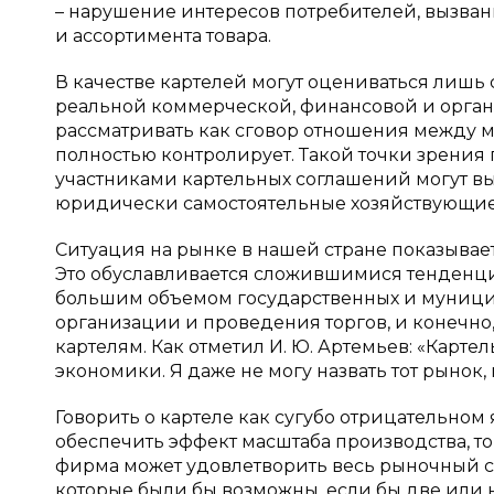
– нарушение интересов потребителей, вызва
и ассортимента товара.
В качестве картелей могут оцениваться лишь
реальной коммерческой, финансовой и орган
рассматривать как сговор отношения между 
полностью контролирует. Такой точки зрения 
участниками картельных соглашений могут в
юридически самостоятельные хозяйствующие 
Ситуация на рынке в нашей стране показывае
Это обуславливается сложившимися тенденц
большим объемом государственных и муниц
организации и проведения торгов, и конечно
картелям. Как отметил И. Ю. Артемьев: «Карте
экономики. Я даже не могу назвать тот рынок, г
Говорить о картеле как сугубо отрицательно
обеспечить эффект масштаба производства, то
фирма может удовлетворить весь рыночный сп
которые были бы возможны, если бы две или