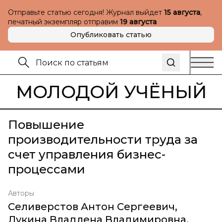
Отправьте статью сегодня! Журнал выйдет
15 августа
,
печатный экземпляр отправим
19 августа
Опубликовать статью
МОЛОДОЙ УЧЁНЫЙ
Повышение
производительности труда за
счет управления бизнес-
процессами
Авторы
Селиверстов Антон Сергеевич
,
Лукина Владлена Владимировна
,