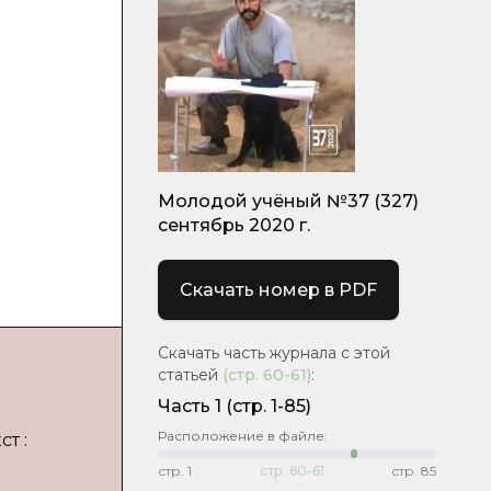
Молодой учёный №37 (327)
сентябрь 2020 г.
Скачать номер в PDF
Скачать часть журнала с этой
статьей
(стр.
60-61
)
:
Часть 1
(стр. 1-85)
Расположение в файле:
т :
стр.
1
стр.
60-61
стр.
85