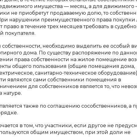
недвижимого имущества — месяц, а для движимого 
ники не приобретут продаваемую долю, то собствен
. При нарушении преимущественного права покупки
 право в течение трех месяцев требовать в судебн
й покупателя.
 собственности, необходимо выделить ее особый в
ртирного дома. По существу распоряжение по данно
тении права собственности на жилое помещение во
ъекты общего пользования (общие помещения дома,
ектрическое, санитарно-техническое оборудование)
сти являются сами собственники помещения в
ничением для собственников является то, что нево
 натуре.
вляется также по соглашению сособственников, а п
орядке.
ается в том, что участники, если другое не предус
пользуются общим имуществом, при этой доли не