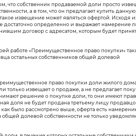
ом, что собственник продаваемой доли просто изве
венности, а в том, что он предлагает купить данную
такое извещение может являться офертой. Исходя из 
е достаточно определенно и выражает намерение л
чившим договор с адресатом, которым будет приня
своей работе «Преимущественное право покупки» та
авца остальных собственников общей долевой
 «Преимущественное право покупки доли жилого дом
оли только извещает о продаже, а не предлагает поку
нимают решение о покупке доли, то они имеют пра
ная доля не будет продана третьему лицу продавц
, как было рассмотрено выше, оферта есть намерени
 общей долевой собственности не только уведомляе
 доли, в течение которых остальные собственники