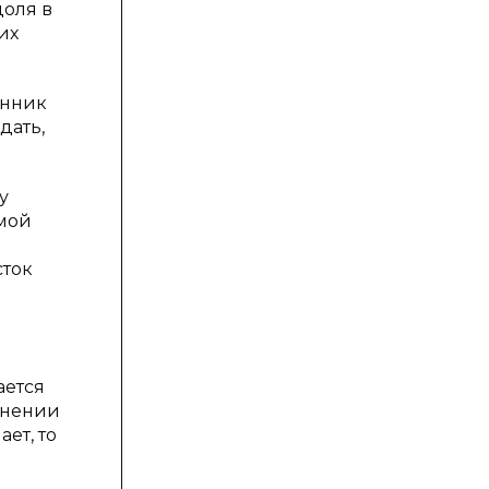
доля в
их
енник
дать,
у
мой
сток
ается
енении
ет, то