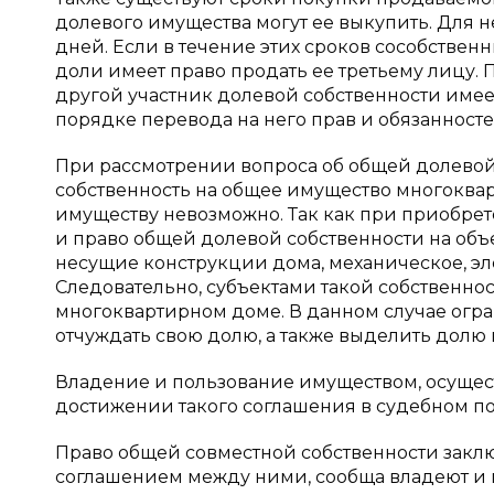
долевого имущества могут ее выкупить. Для 
дней. Если в течение этих сроков сособствен
доли имеет право продать ее третьему лицу
другой участник долевой собственности имеет
порядке перевода на него прав и обязанносте
При рассмотрении вопроса об общей долевой
собственность на общее имущество многоква
имуществу невозможно. Так как при приобре
и право общей долевой собственности на об
несущие конструкции дома, механическое, эл
Следовательно, субъектами такой собственно
многоквартирном доме. В данном случае огра
отчуждать свою долю, а также выделить долю в
Владение и пользование имуществом, осущест
достижении такого соглашения в судебном п
Право общей совместной собственности заключ
соглашением между ними, сообща владеют и 