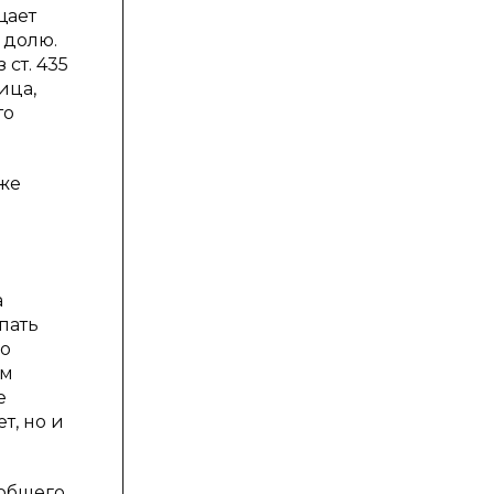
щает
 долю.
ст. 435
ица,
то
кже
а
пать
во
ом
е
т, но и
 общего