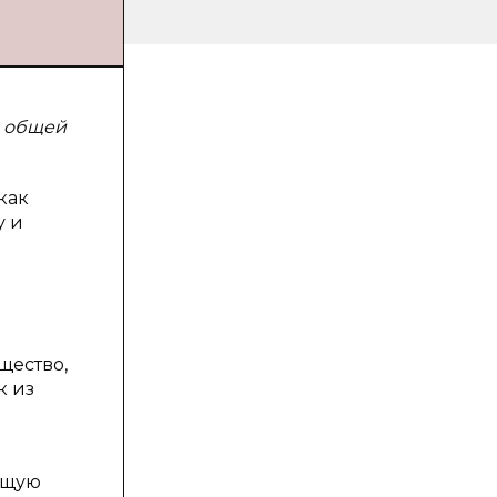
о общей
как
у и
щество,
к из
бщую