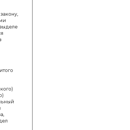
закону,
ами
 выделе
ся
в
итого
кого)
о)
ельный
и
а,
дел