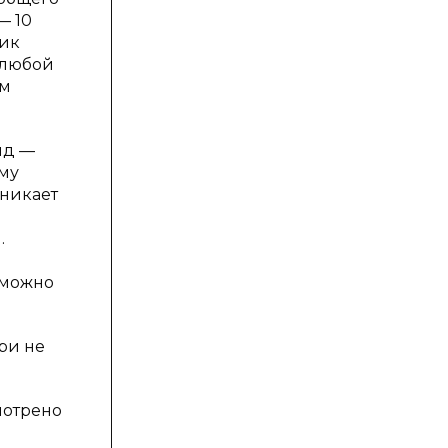
— 10
ник
 любой
ом
ид —
му
зникает
.
зможно
ри не
мотрено