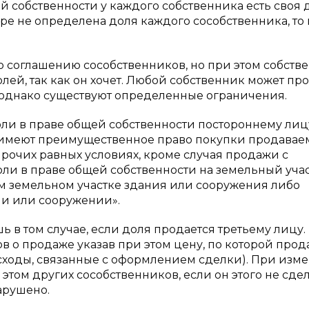
 собственности у каждого собственника есть своя 
ре не определена доля каждого сособственника, то 
 соглашению сособственников, но при этом собств
ей, так как он хочет. Любой собственник может про
ю, однако существуют определенные ограничения.
 доли в праве общей собственности постороннему лиц
и имеют преимущественное право покупки продавае
 прочих равных условиях, кроме случая продажи с
оли в праве общей собственности на земельный уча
м земельном участке здания или сооружения либо
и или сооружении».
в том случае, если доля продается третьему лицу.
в о продаже указав при этом цену, по которой прод
асходы, связанные с оформлением сделки). При изм
этом других сособственников, если он этого не сдела
арушено.