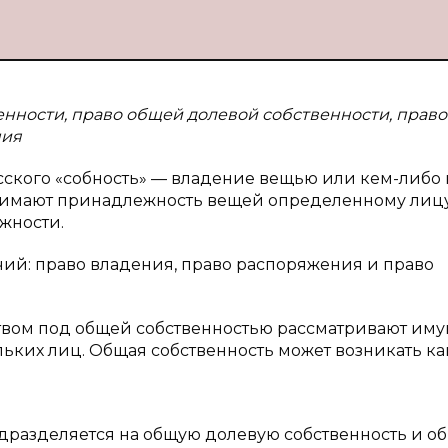
енности, право общей долевой собственности, прав
ния
сского «собность» — владение вещью или кем-либо 
нимают принадлежность вещей определенному лиц
жности.
чий: право владения, право распоряжения и право
твом под общей собственностью рассматривают иму
ьких лиц. Общая собственность может возникать ка
подразделяется на общую долевую собственность и о