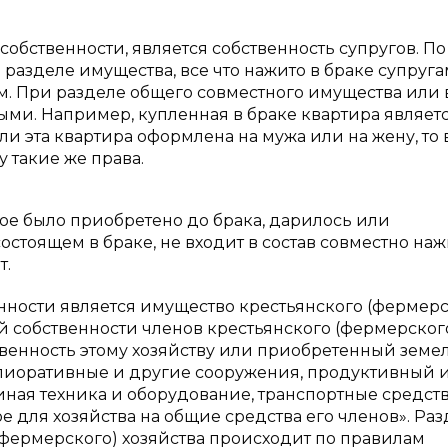
бственности, является собственность супругов. По 
 разделе имущества, все что нажито в браке супруг
. При разделе общего совместного имущества или
ыми. Например, купленная в браке квартира являет
ли эта квартира оформлена на мужа или на жену, то 
 такие же права.
рое было приобретено до брака, дарилось или
остоящем в браке, не входит в состав совместно наж
т.
ности является имущество крестьянского (фермерс
ной собственности членов крестьянского (фермерског
твенность этому хозяйству или приобретенный зем
елиоративные и другие сооружения, продуктивный 
 иная техника и оборудование, транспортные средств
 для хозяйства на общие средства его членов». Раз
фермерского) хозяйства происходит по правилам