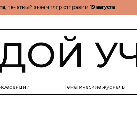
ста
, печатный экземпляр отправим
19 августа
ДОЙ У
нференции
Тематические журналы