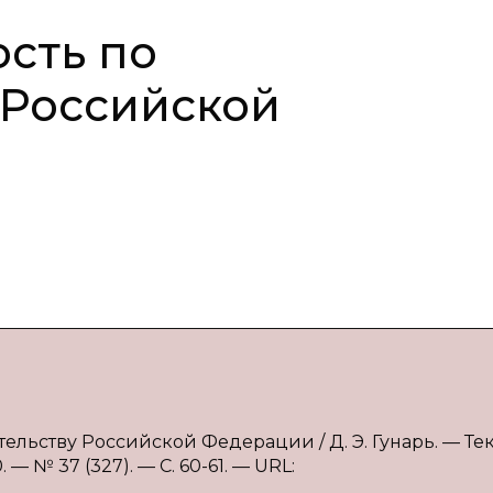
сть по
 Российской
тельству Российской Федерации / Д. Э. Гунарь. — Текс
 № 37 (327). — С. 60-61. — URL: