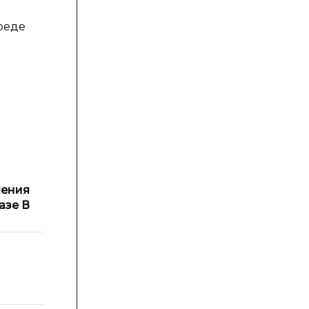
реде
чения
Значения
азе В
на фазе С
408