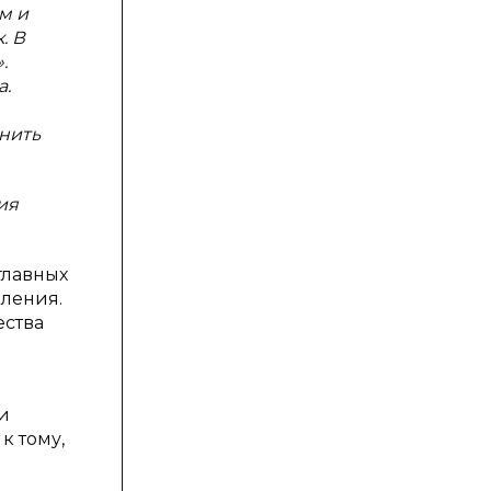
м и
. В
.
а.
нить
ия
главных
вления.
ества
и
к тому,