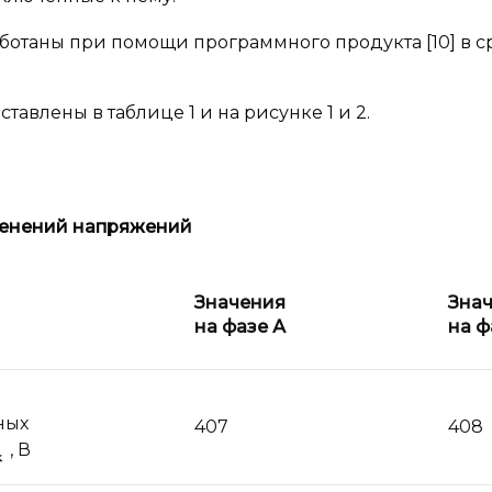
аботаны при помощи программного продукта [10] в с
авлены в таблице 1 и на рисунке 1 и 2.
менений напряжений
Значения
Зна
на фазе А
на ф
ных
407
408
, В