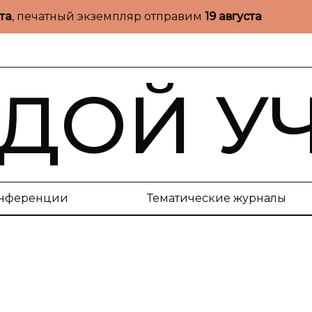
ста
, печатный экземпляр отправим
19 августа
ДОЙ У
нференции
Тематические журналы