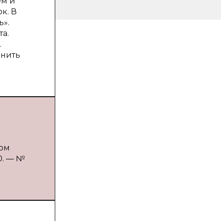
ем и
к. В
».
а.
.
енить
ком
0. — №