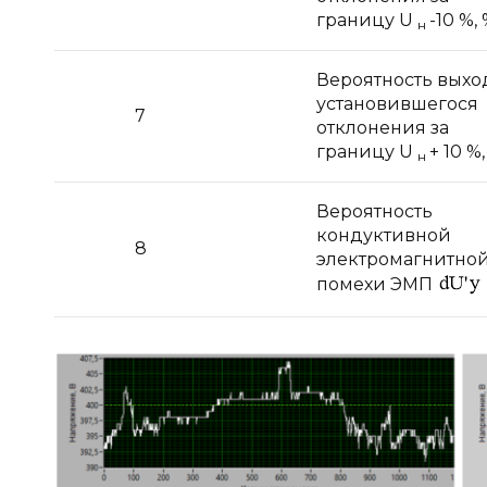
границу U
-10 %,
н
Вероятность выхо
установившегося
7
отклонения за
границу U
+ 10 %
н
Вероятность
кондуктивной
8
электромагнитно
помехи ЭМП