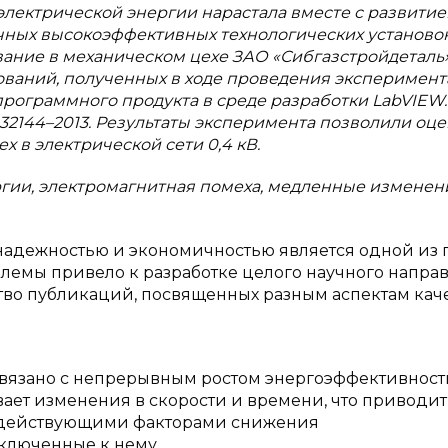
лектрической энергии нарастала вместе с развитие
ных высокоэффективных технологических установок
ание в механическом цехе ЗАО «Сибгазстройдеталь»
ований, полученных в ходе проведения эксперимент
рограммного продукта в среде разработки LabVIEW.
32144–2013. Результаты эксперимента позволили оце
 в электрической сети 0,4 кВ.
ргии, электромагнитная помеха, медленные изменен
надежностью и экономичностью является одной из 
блемы привело к разработке целого научного напра
тво публикаций, посвященных разным аспектам кач
 связано с непрерывным ростом энергоэффективност
ает изменения в скорости и времени, что приводит 
о действующими факторами снижения
дключенные к нему.