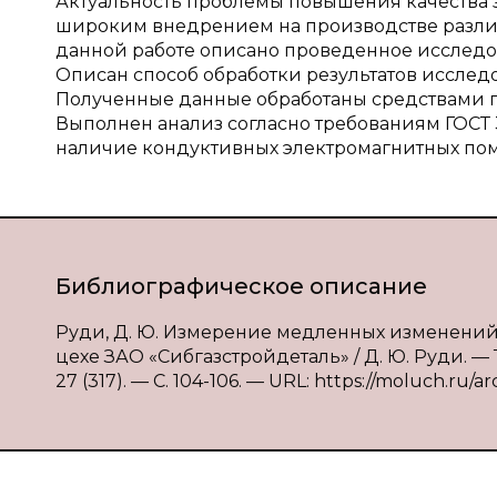
Актуальность проблемы повышения качества э
широким внедрением на производстве различ
данной работе описано проведенное исследо
Описан способ обработки результатов исслед
Полученные данные обработаны средствами п
Выполнен анализ согласно требованиям ГОСТ 
наличие кондуктивных электромагнитных поме
Библиографическое описание
Руди, Д. Ю. Измерение медленных изменени
цехе ЗАО «Сибгазстройдеталь» / Д. Ю. Руди. —
27 (317). — С. 104-106. — URL: https://moluch.ru/a