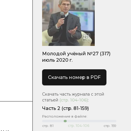
Молодой учёный №27 (317)
июль 2020 г.
Скачать номер в PDF
Скачать часть журнала с этой
статьей
(стр.
104-106
)
:
Часть 2
(стр. 81-159)
Расположение в файле:
стр.
81
стр.
104-106
стр.
159