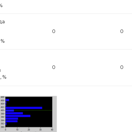
 %
да
0
0
, %
0
0
й
, %