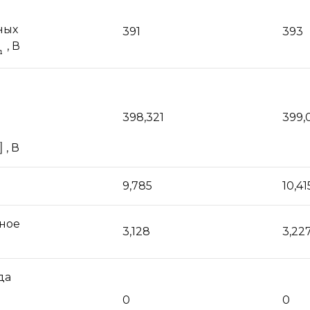
ных
391
393
, В
398,321
399,
, В
9,785
10,41
ное
3,128
3,22
да
0
0