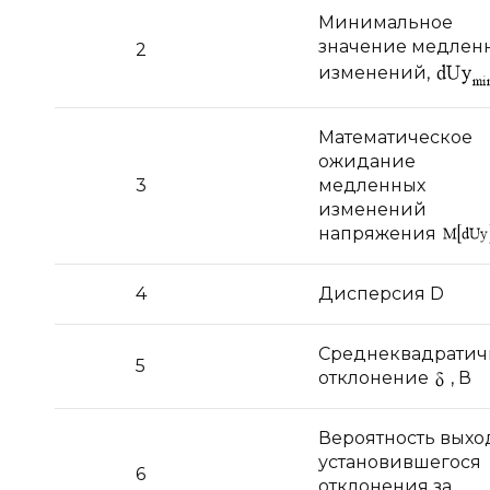
Минимальное
значение медлен
2
изменений,
Математическое
ожидание
3
медленных
изменений
напряжения
4
Дисперсия D
Среднеквадратич
5
отклонение
, В
Вероятность выхо
установившегося
6
отклонения за