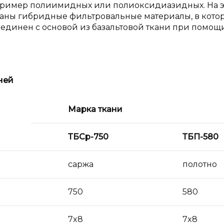
апример полиимидных или полиоксидиазидных. На 
даны гибридные фильтровальные материалы, в кото
единен с основой из базальтовой ткани при помощ
ней
Марка ткани
ТБСр-750
ТБП-580
саржа
полотно
750
580
7x8
7x8