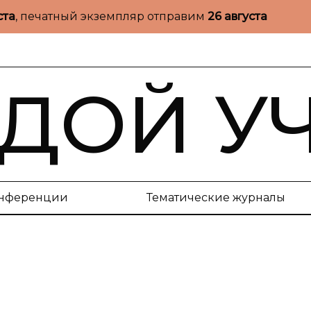
ста
, печатный экземпляр отправим
26 августа
ДОЙ У
нференции
Тематические журналы