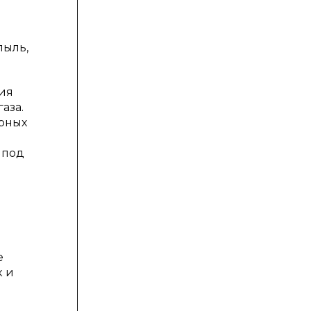
пыль,
ия
аза.
ерных
 под
е
к и