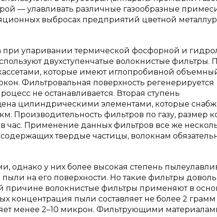
орой — улавливать различные газообразные примес
яционных выбросах предприятий цветной металлурги
на при упаривании термической фосфорной и гидр
используют двухступенчатые волокнистые фильтры. 
кассетами, которые имеют иглопробивной объемны
окон. Фильтровальная поверхность регенерируется
оцесс не останавливается. Вторая ступень
ащена цилиндрическими элементами, которые снаб
км. Производительность фильтров по газу, размер к
в в час. Применение данных фильтров все же нескол
ов, содержащих твердые частицы, волокнам обязатель
и, однако у них более высокая степень пылеулавл
 пыли на его поверхности. Но такие фильтры довол
ой причине волокнистые фильтры применяют в осн
ых концентрация пыли составляет не более 2 грамм
вляет менее 2–10 микрон. Фильтрующими материалами