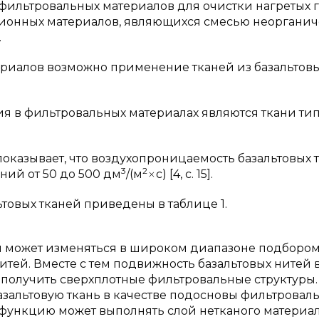
ильтровальных материалов для очистки нагретых г
ионных материалов, являющихся смесью неорганич
.
ериалов возможно применение тканей из базальтов
 в фильтровальных материалах являются ткани ти
казывает, что воздухопроницаемость базальтовых 
3
2
ний от 50 до 500 дм
/(м
с) [4, с. 15].
товых тканей приведены в таблице 1.
й может изменяться в широком диапазоне подборо
нитей. Вместе с тем подвижность базальтовых нитей в
т получить сверхплотные фильтровальные структуры.
азальтовую ткань в качестве подосновы фильтровал
функцию может выполнять слой нетканого материал