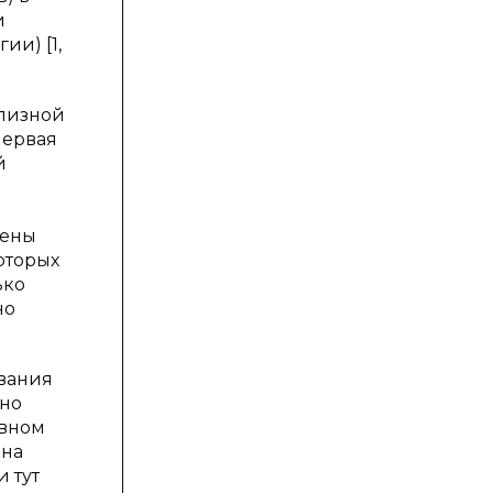
и
и) [1,
олизной
Первая
й
жены
оторых
ько
но
ивания
ьно
овном
 на
 тут