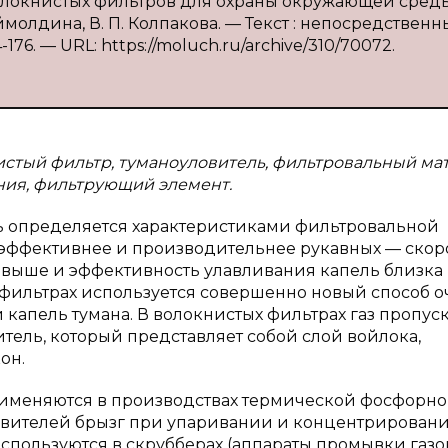
волокнистых фильтров для охраны окружающей среды
молдина, В. П. Колпакова. — Текст : непосредственны
176. — URL: https://moluch.ru/archive/310/70072.
нистый фильтр, туманоуловитель, фильтровальный ма
ания, фильтрующий элемент.
ь определяется характеристиками фильтровальной
эффективнее и производительнее рукавных — скор
 выше и эффективность улавливания капель близка 
х фильтрах используется совершенно новый способ 
капель тумана. В волокнистых фильтрах газ пропус
ель, который представляет собой слой войлока,
он.
именяются в производствах термической фосфорно
ловителей брызг при упаривании и концентрирован
используются в скрубберах (аппараты промывки газов