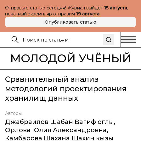
Отправьте статью сегодня! Журнал выйдет
15 августа
,
печатный экземпляр отправим
19 августа
Опубликовать статью
МОЛОДОЙ УЧЁНЫЙ
Сравнительный анализ
методологий проектирования
хранилищ данных
Авторы
Джабраилов Шабан Вагиф оглы
,
Орлова Юлия Александровна
,
Камбарова Шахана Шахин кызы