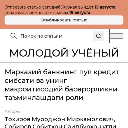
Отправьте статью сегодня! Журнал выйдет
15 августа
,
печатный экземпляр отправим
19 августа
Опубликовать статью
МОЛОДОЙ УЧЁНЫЙ
Марказий банкнинг пул кредит
сиёсати ва унинг
макроиқтисодий барқарорликни
таъминлашдаги роли
Авторы
Тохиров Муроджон Миркамолович
,
Собиров Собитхон Саидбурхон угли