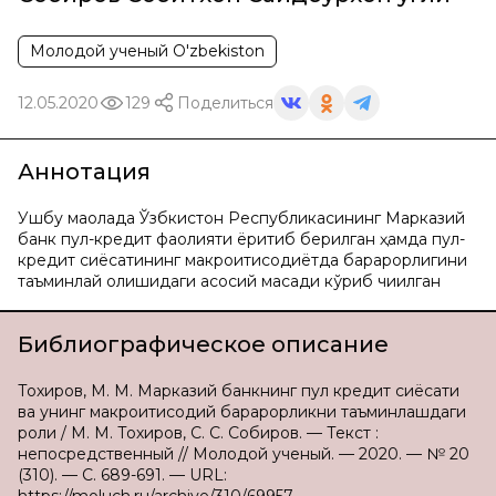
Молодой ученый O'zbekiston
12.05.2020
129
Поделиться
Аннотация
Ушбу мақолада Ўзбкистон Республикасининг Марказий
банк пул-кредит фаолияти ёритиб берилган ҳамда пул-
кредит сиёсатининг макроиқтисодиётда барқарорлигини
таъминлай олишидаги асосий мақсади кўриб чиқилган
Библиографическое описание
Тохиров, М. М. Марказий банкнинг пул кредит сиёсати
ва унинг макроиқтисодий барқарорликни таъминлашдаги
роли / М. М. Тохиров, С. С. Собиров. — Текст :
непосредственный // Молодой ученый. — 2020. — № 20
(310). — С. 689-691. — URL: