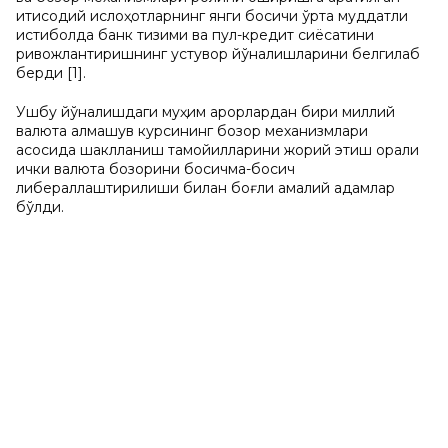
иқтисодий ислоҳотларнинг янги босқичи ўрта муддатли
истиқболда банк тизими ва пул-кредит сиёсатини
ривожлантиришнинг устувор йўналишларини белгилаб
берди [1].
Ушбу йўналишдаги муҳим қарорлардан бири миллий
валюта алмашув курсининг бозор механизмлари
асосида шаклланиш тамойилларини жорий этиш орқали
ички валюта бозорини босқичма-босқич
либераллаштирилиши билан боғлиқ амалий қадамлар
бўлди.