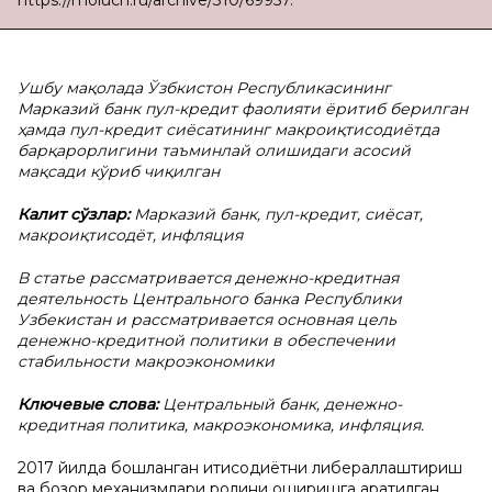
https://moluch.ru/archive/310/69957.
Ушбу мақолада Ўзбкистон Республикасининг
Марказий банк пул-кредит фаолияти ёритиб берилган
ҳамда пул-кредит сиёсатининг макроиқтисодиётда
барқарорлигини таъминлай олишидаги асосий
мақсади кўриб чиқилган
Калит сўзлар:
Марказий банк, пул-кредит, сиёсат,
макроиқтисодёт, инфляция
В статье рассматривается денежно-кредитная
деятельность Центрального банка Республики
Узбекистан и рассматривается основная цель
денежно-кредитной политики в обеспечении
стабильности макроэкономики
Ключевые слова:
Центральный банк, денежно-
кредитная политика, макроэкономика, инфляция.
2017 йилда бошланган иқтисодиётни либераллаштириш
ва бозор механизмлари ролини оширишга қаратилган