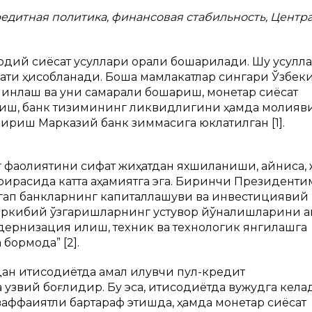
едитная политика, финансовая стабильность, Центр
содий сиёсат усуллари орқали бошқарилади. Шу усулл
ати ҳисобланади. Бошқа мамлакатлар сингари Ўзбек
инлаш ва уни самарали бошқариш, монетар сиёсат
шиш, банк тизимининг ликвидлигини ҳамда молияв
риш Марказий банк зиммасига юклатилган [1].
фаолиятини сифат жиҳатдан яхшиланиши, айниқса, 
ирасида катта аҳамиятга эга. Биринчи Президентим
а гап банкларнинг капиталлашуви ва инвестициявий
аркибий ўзгаришларнинг устувор йўналишларини қа
ернизация қилиш, теxник ва теxнологик янгилашга
ормоқда” [2].
н иқтисодиётда амал қилувчи пул-кредит
звий боғлиқдир. Бу эса, иқтисодиётда вужудга кела
аффақиятли бартараф этишда, ҳамда монетар сиёсат