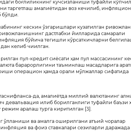
сидаги боғлиқликнинг кучсизланиши туфайли кўпчи
ини таргетлаш амалиётидан воз кечилиб, инфляцион
 бўлди.
лабининг кескин ўзгаришлари кузатилган ривожлан
й ривожланишнинг дастлабки йилларида самарали
а инфляция бўйича тегишли кўрсаткичларни белгил
дан келиб чиқилган.
рилган пул-кредит сиёсати ҳам пул массасининг к
люта барқарорлигини таъминлаш мақсадларига қарат
ариши операцион ҳамда оралиқ мўлжаллар сифатида
 таснифланса-да, амалиётда миллий валютанинг ал
қич девальвация қилиб борилганлиги туфайли баъзи х
 режим аралаш турга киритилган [3].
г қўлланиши ва амалга оширилгани қатъий чоралар
инфляция ва фоиз ставкалари сезиларли даражада