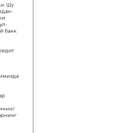
и. Шу
идан-
ки
ул-
й банк
редит
тимизда
ар
зининг
арнинг