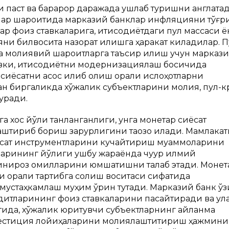
паст ва барқарор даражада ушлаб туришни англатад
лар шароитида марказий банклар инфляцияни тўғр
ар фоиз ставкаларига, иқтисодиётдаги пул массаси ё
ни билвосита назорат қилишга ҳаракат киладилар. П
а молиявий шароитларга таъсир қилиш учун маркази
зки, иқтисодиётни модернизациялаш босқичида
иёсатни асос қилиб олиш орқали ислоҳотларни
ан биргаликда хўжалик субъектларини молия, пул-к
уради.
а хос йўли танланганлиги, унга монетар сиёсат
аштириб бориш зарурлигини тақозо қилади. Мамлака
ёсат инструментларини кучайтириш муаммоларини
рининг йўқлиги ушбу жараёнда чуқур илмий
нқироз омилларини юмшатишни талаб этади. Монет
и орқали тартибга солиш воситаси сифатида
мустаҳкамлаш муҳим ўрин тутади. Марказий банк ў
едитларининг фоиз ставкаларини пасайтиради ва ул
атида, хўжалик юритувчи субъектларнинг айланма
нвестиция лойиҳаларини молиялаштитириш ҳажмини