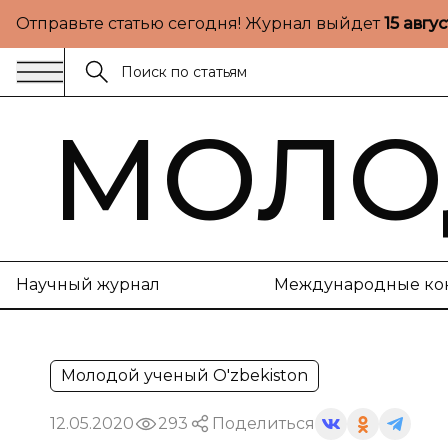
Отправьте статью сегодня! Журнал выйдет
15 авгу
МОЛО
Научный журнал
Международные ко
Молодой ученый O'zbekiston
12.05.2020
293
Поделиться