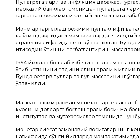
Пул агрегатлари ва инфляция даражаси ўрта
марказий банклар томонидан пул агрегатлар
таргетлаш режимини жорий қилинишига сабаб
Монетар таргетлаш режими пул таклифи ва та
ва ўтиш давридаги мамлакатларда иқтисоди
стратегия сифатида кенг кўлланилган. Бунд
иқтисодий ўсишни рағбатлантириш мақсадлари
1994 йилдан бошлаб Ўзбекистонда амалга оши
ўсиб кетишини олдини олиш орқали миллий ва
Бунда резерв пуллар ва пул массасининг ўзг
қўлланилди.
Мазкур режим расман монетар таргетлаш деб
курсини долларга боғлаш орқали босқичма-бос
институтлар ва мутахассислар томонидан ушбу
Монетар сиёсат замонавий воситаларнинг кен
натижасида сўнги йилларда мамлакатимизда 