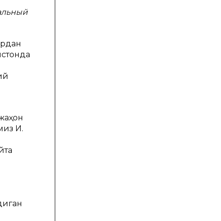
альный
ардан
истонда
ий
жаҳон
из И.
йта
диган