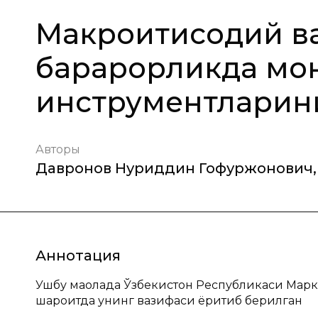
Макроиқтисодий в
барқарорликда мо
инструментларин
Авторы
Давронов Нуриддин Гофуржонович
,
Аннотация
Ушбу мақолада Ўзбекистон Республикаси Мар
шароитда унинг вазифаси ёритиб берилган