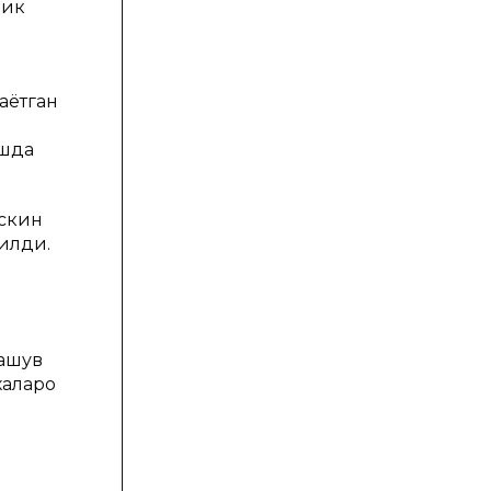
лик
аётган
ашда
ескин
илди.
машув
алқаро