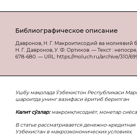
Библиографическое описание
Давронов, Н. Г. Макроиқтисодий ва молиявий 
Н. Г. Давронов, У. Ф. Ортиков. — Текст : непос
678-680. — URL: https://moluch.ru/archive/310/69
Ушбу мақолада Ўзбекистон Республикаси Мар
шароитда унинг вазифаси ёритиб берилган
Калит сўзлар:
макроиқтисодиёт, монетар сиёса
В
статье рассматривается денежно-кредитная
Узбекистан в макроэкономических условиях.