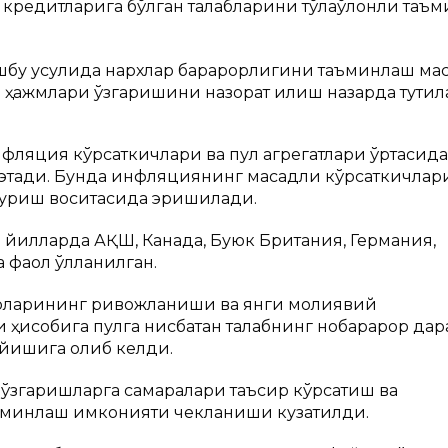
 кредитларига бўлган талабларини тўлақўлонли таъ
бу усулида нархлар барқарорлигини таъминлаш мақ
си ҳажмлари ўзгаришини назорат қилиш назарда тутил
фляция кўрсаткичлари ва пул агрегатлари ўртасид
этади. Бунда инфляциянинг мақсадли кўрсаткичлар
 туриш воситасида эришилади.
и йилларда АҚШ, Канада, Буюк Британия, Германия,
фаол қўлланилган.
орларининг ривожланиши ва янги молиявий
ҳисобига пулга нисбатан талабнинг нобарқарор да
йишига олиб келди.
ўзгаришларга самаралари таъсир кўрсатиш ва
ъминлаш имконияти чекланиши кузатилди.