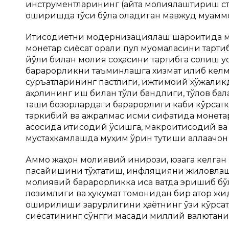
инструментларининг (қайта молиялаштириш с
оширишда тўсиқ бўла оладиган мавжуд муаммол
Иқтисодиётни модернизациялаш шароитида м
монетар сиёсат орқали пул муомаласини тарти
йўли билан молия соҳасини тартибга солиш у
барқарорликни таъминлашга хизмат қилиб кел
суръатларининг пастлиги, ижтимоий хўжаликд
аҳолининг иш билан тўлиқ бандлиги, тўлов ба
ташқи бозорлардаги барқарорлиги каби кўрсат
таркибий ва ажралмас қисми сифатида монета
асосида иқтисодий ўсишга, макроиқтисодий в
мустаҳкамлашда муҳим ўрин тутиши аллақачон
Аммо жаҳон молиявий инқирози, юзага келган
пасайишини тўхтатиш, инфляцияни жиловлаш
молиявий барқарорликка қисқа вақтда эришиб 
лозимлиги ва ҳукумат томонидан бир қатор жи
оширилиши зарурлигини ҳаётнинг ўзи кўрсат
сиёсатининг сўнгги мақсади миллий валютанин