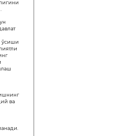
нлигини
.
ун
давлат
о ўсиши
илиятли
инг
и
нлаш
ришнинг
дий ва
ланади.