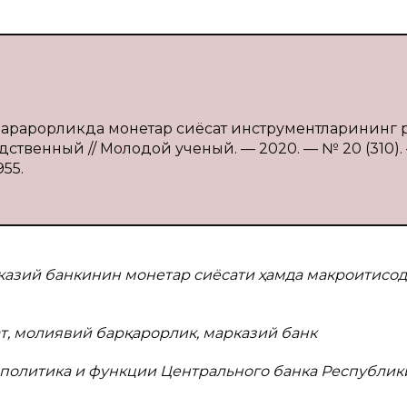
барқарорликда монетар сиёсат инструментларининг р
редственный // Молодой ученый. — 2020. — № 20 (310). 
955.
казий банкинин монетар сиёсати ҳамда макроитисо
т, молиявий барқарорлик, марказий банк
 политика и функции Центрального банка Республик