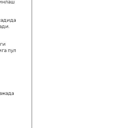
минлаш
садида
ади.
аги
ига пул
ражада