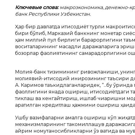
Ключевые слова:
макроэкономика, денежно-кр
банк Республики Узбекистан.
Ҳар бир давлатда иқтисодиёт турли макроиқти
бири бўлиб, Марказий банкнинг монетар сиёс
ҳам миллий пул бирлиги барқарорлигини таъм
воситаларининг мақсадли даражаларига эри
бозорлар фаолиятининг самарадорлигини оши
Молия-банк тизимининг ривожланиши, унинг 
молиявий-иқтисодий инқирозининг таъсири до
А. Каримов таъкидлаганларидек, “...бу ўринд
фаоллигини янада ошириш, иқтисодиётдаги т
тиклаш ва кенгайтириш, ишлаб чиқаришни мод
қаратилган кредитлаш ҳажмини ошириш ҳақида б
Ушбу вазифаларни амалга ошириш кўп жиҳатда
механизмларининг такомиллашув даражасига у
айрим номутаносибликларни ўз вақтида ва мув