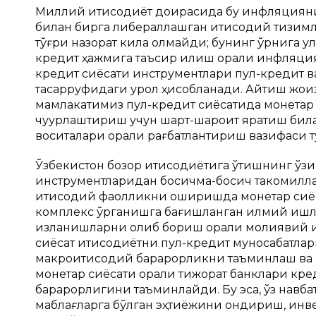
Миллий иқтисодиёт доирасида бу инфляцияни 
билан бирга либераллашган иқтисодий тизим
тўғри назорат кила олмайди; бунинг ўрнига ул
кредит ҳажмига таъсир қилиш орқали инфляция
кредит сиёсати инструментлари пул-кредит в
тасарруфидаги қурол ҳисобланади. Айтиш жои
мамлакатимиз пул-кредит сиёсатида монетар с
чуқурлаштириш учун шарт-шароит яратиш бил
воситалари орқали рағбатлантириш вазифаси т
Ўзбекистон бозор иқтисодиётига ўтишнинг ўзиг
инструментларидан босқичма-босқич такомилл
иқтисодий фаолликни оширишда монетар си
комплекс ўрганишга бағишланган илмий ишла
изланишларни олиб бориш орқали молиявий и
сиёсат иқтисодиётни пул-кредит муносабатлар
макроиқтисодий барқарорликни таъминлаш ва 
монетар сиёсати орқали тижорат банклари кр
барқарорлигини таъминлайди. Бу эса, ўз навб
маблағларга бўлган эҳтиёжини қондириш, и