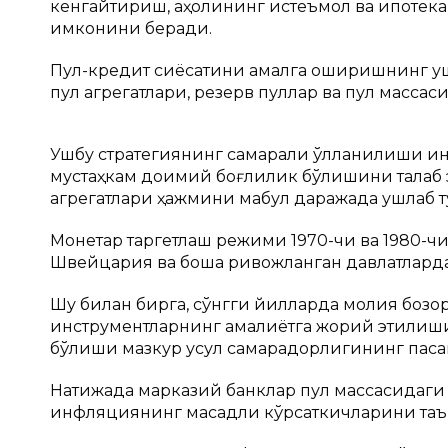
кенгайтириш, аҳолининг истеъмол ва ипотека
имконини беради.
Пул-кредит сиёсатини амалга оширишнинг уш
пул агрегатлари, резерв пуллар ва пул масса
Ушбу стратегиянинг самарали қўлланилиши ин
мустаҳкам доимий боғлиқлик бўлишини талаб 
агрегатлари ҳажмини мақбул даражада ушлаб
Монетар таргетлаш режими 1970-чи ва 1980-ч
Швейцария ва бошқа ривожланган давлатларда 
Шу билан бирга, сўнгги йилларда молия боз
инструментларнинг амалиётга жорий этилиши 
бўлиши мазкур усул самарадорлигининг паса
Натижада марказий банклар пул массасидаги 
инфляциянинг мақсадли кўрсаткичларини та