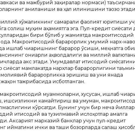
тавкаси ва мажбурий заҳиралар нормаси) таъсирча
арнинг аниқланиши ва ҳал қилинишини тақозо этади
иллий хўжаликнинг самарали фаолият юритиши уч
бга солиш муҳим аҳамиятга эга. Пул-кредит сиёсати 
сулларидан бири бўлиб у жамиятда макроиқтисодий
моқда. Макроиқтисодий барқарорлик умумий нарх-нав
а ишлаб чиқаришнинг барқарор ўсиши, меҳнатга қоб
лансининг қониқарли аҳволдалиги ва миллий валютан
кичларда акс этади. Умумдавлат иқтисодий сиёсатин
р сиёсат мамлакатда нархлар барқарорлигини таъми
а молиявий барқарорликка эришиш ва уни янада
 жаҳон тажрибасида исботланган.
 макроиқтисодий муаммоларни, хусусан, ишлаб чиқа
, ишсизликни камайтириш ва умуман, макроиқтисо
бўлмаслигини кўрсатди. Бунинг учун бир неча йиллар
ддий иқтисодий ва тузилмавий ислоҳотлар амалга
ди. Аксарият марказий банклар учун пул-кредит
г қийматини ички ва ташқи бозорларда сақлаш ҳисоб