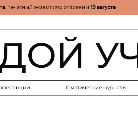
ста
, печатный экземпляр отправим
19 августа
ДОЙ У
нференции
Тематические журналы