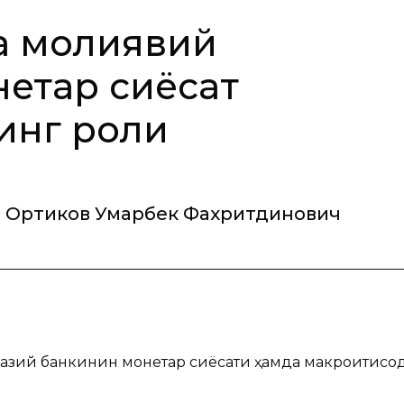
а молиявий
нетар сиёсат
инг роли
Ортиков Умарбек Фахритдинович
казий банкинин монетар сиёсати ҳамда макроитисо