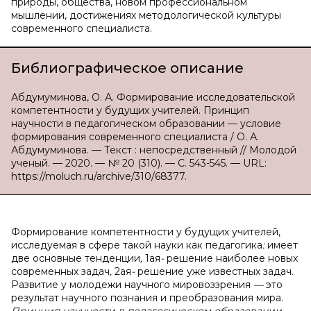
природы, общества, новом профессиональном
мышлении, достижениях методологической культуры
современного специалиста.
Библиографическое описание
Абдумуминова, О. А. Формирование исследовательской
компетентности у будущих учителей. Принцип
научности в педагогическом образовании — условие
формирования современного специалиста / О. А.
Абдумуминова. — Текст : непосредственный // Молодой
ученый. — 2020. — № 20 (310). — С. 543-545. — URL:
https://moluch.ru/archive/310/68377.
Формирование
компетентности
у
будущих
учителей,
исследуемая
в
сфере
такой
науки
как
педагогика
:
имеет
две
основные
тенденции
,
1ая
-
решение
наиболее
новых
современных
задач
,
2ая
-
решение
уже
известных
задач
.
Развитие
у
молодежи
научного
мировоззрения
—
это
результат
научного
познания
и
преобразования
мира
.