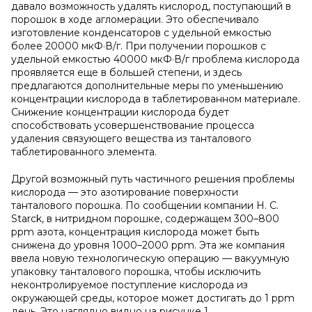
давало возможность удалять кислород, поступающий в
порошок в ходе агломерации. Это обеспечивало
изготовление конденсаторов с удельной емкостью
более 20000 мкФ·В/г. При получении порошков с
удельной емкостью 40000 мкФ·В/г проблема кислорода
проявляется еще в большей степени, и здесь
предлагаются дополнительные меры по уменьшению
концентрации кислорода в таблетированном материале.
Снижение концентрации кислорода будет
способствовать усовершенствование процесса
удаления связующего вещества из танталового
таблетированного элемента.
Другой возможный путь частичного решения проблемы
кислорода — это азотирование поверхности
танталового порошка. По сообщении компании H. C.
Starck, в нитридном порошке, содержащем 300–800
ppm азота, концентрация кислорода может быть
снижена до уровня 1000–2000 ppm. Эта же компания
ввела новую технологическую операцию — вакуумную
упаковку танталового порошка, чтобы исключить
неконтролируемое поступление кислорода из
окружающей среды, которое может достигать до 1 ppm
день. Это наглядно видно на рисунке 1.