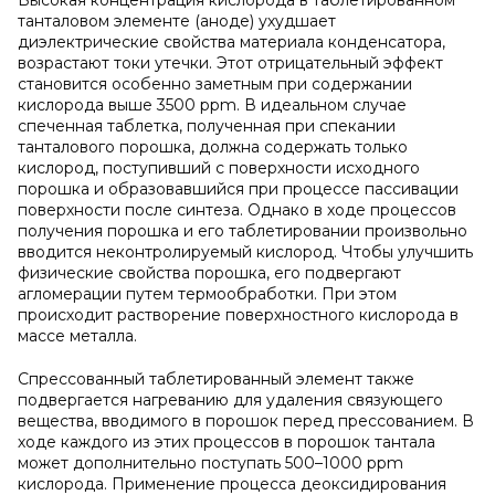
Высокая концентрация кислорода в таблетированном
танталовом элементе (аноде) ухудшает
диэлектрические свойства материала конденсатора,
возрастают токи утечки. Этот отрицательный эффект
становится особенно заметным при содержании
кислорода выше 3500 ppm. В идеальном случае
спеченная таблетка, полученная при спекании
танталового порошка, должна содержать только
кислород, поступивший с поверхности исходного
порошка и образовавшийся при процессе пассивации
поверхности после синтеза. Однако в ходе процессов
получения порошка и его таблетировании произвольно
вводится неконтролируемый кислород. Чтобы улучшить
физические свойства порошка, его подвергают
агломерации путем термообработки. При этом
происходит растворение поверхностного кислорода в
массе металла.
Спрессованный таблетированный элемент также
подвергается нагреванию для удаления связующего
вещества, вводимого в порошок перед прессованием. В
ходе каждого из этих процессов в порошок тантала
может дополнительно поступать 500–1000 ppm
кислорода. Применение процесса деоксидирования