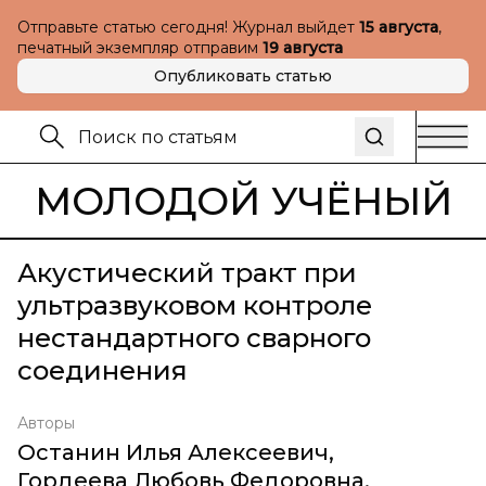
Отправьте статью сегодня! Журнал выйдет
15 августа
,
печатный экземпляр отправим
19 августа
Опубликовать статью
МОЛОДОЙ УЧЁНЫЙ
Акустический тракт при
ультразвуковом контроле
нестандартного сварного
соединения
Авторы
Останин Илья Алексеевич
,
Гордеева Любовь Федоровна
,