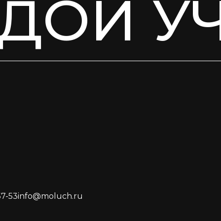
ДОЙ У
57-53
info@moluch.ru