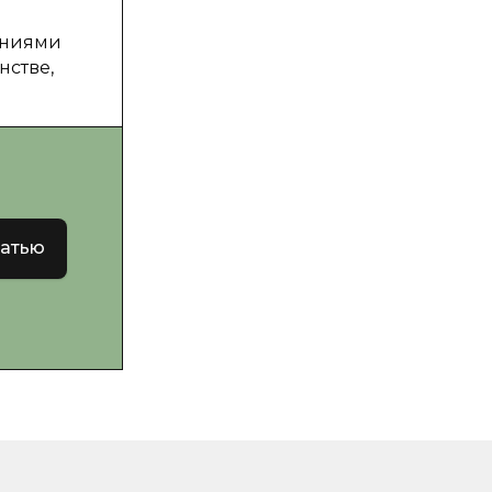
ениями
нстве,
татью