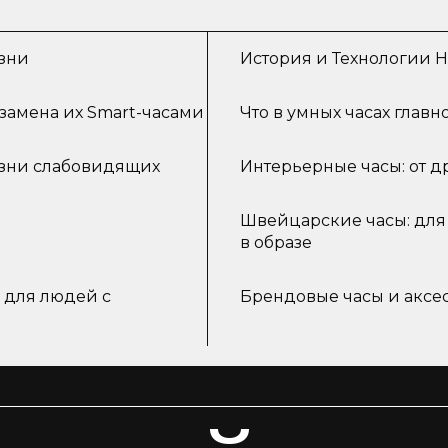
изни
История и Технологии 
замена их Smart-часами
Что в умных часах главн
зни слабовидящих
Интерьерные часы: от 
Швейцарские часы: для т
в образе
 для людей с
Брендовые часы и аксесс