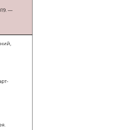
19. —
ний,
рт-
ея.