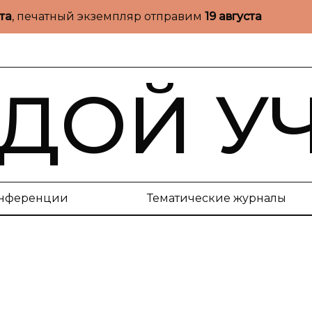
ста
, печатный экземпляр отправим
19 августа
ДОЙ У
нференции
Тематические журналы