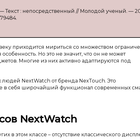
 Текст : непосредственный // Молодой ученый. — 20
/79484.
веку приходится мириться со множеством ограниче
особенность. Но это не значит, что он не может
жетов. Многие из них активно адаптируются под
 людей NextWatch от бренда NexTouch. Это
ее в себя широчайший функционал современных сма
сов NextWatch
гих в этом классе – отсутствие классического диспл