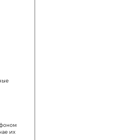
ьные
тфоном
чае их