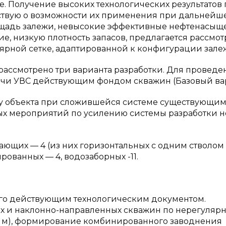
. Получение высоких технологических результатов 
ствую о возможности их применения при дальнейш
лощадь залежи, невысокие эффективные нефтенасы
ие, низкую плотность запасов, предлагается рассмот
ярной сетке, адаптированной к конфигурации зале
 рассмотрено три варианта разработки. Для проведе
ычи УВС действующим фондом скважин (Базовый вар
ку объекта при сложившейся системе существующи
х мероприятий по усилению системы разработки н
ющих — 4 (из них горизонтальных с одним стволом 
рованных — 4, водозаборных -11.
ного действующим технологическим документом.
х и наклонно-направленных скважин по нерегуляр
0 м), формирование комбинированного заводнения