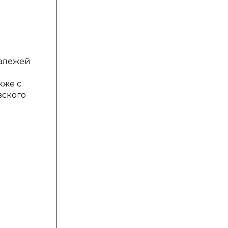
залежей
кже с
вского