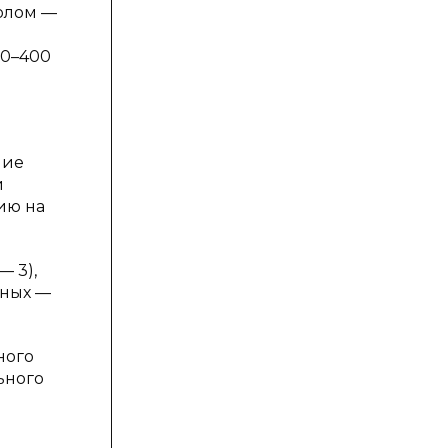
волом —
00–400
ние
и
ию на
— 3),
нных —
ного
ьного