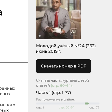
а
Молодой учёный №24 (262)
июнь 2019 г.
Скачать номер в PDF
Скачать часть журнала с этой
статьей
(стр.
60-64
)
:
уренных
Часть 1
(стр. 1-77)
ковых
Расположение в файле:
тивного
стр.
1
стр.
60-64
стр.
77
тных