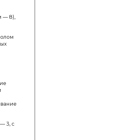
 — 8),
волом
вых
ние
и
ование
— 3, с