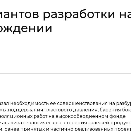
антов разработки н
ождении
азал необходимость ее совершенствования на разб
емы поддержания пластового давления, бурения бо
изоляционных работ на высокообводненном фонде.
 анализа геологического строения залежей продук
ки, ранее принятых и частично реализованных проек