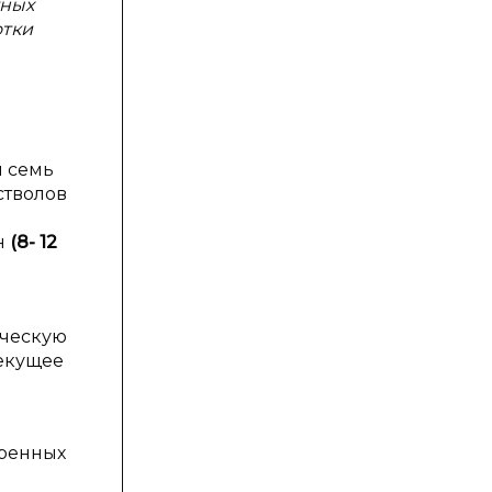
тных
отки
и семь
стволов
н
(8- 12
ическую
текущее
уренных