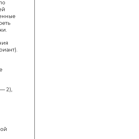
по
ей
щенные
реть
жи.
ния
иант).
м
е
— 2),
ной