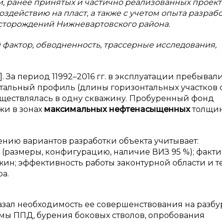
ки, ранее принятых и частично реализованных проек
действию на пласт, а также с учетом опыта разраб
есторождений Нижневартовского района.
фактор, обводненность, трассерные исследования,
2]. За период 11992–2016 гг. в эксплуатации пребывал
тальный профиль (длины горизонтальных участков 
существлялась в одну скважину. Пробуренный фонд
жи в зонах
максимальных нефтенасыщенных
толщи
нию вариантов разработки объекта учитывает:
 (размеры, конфигурацию, наличие ВИЗ 95 %); факт
ин; эффективность работы законтурной области и 
а.
азал необходимость ее совершенствования на разб
емы ППД, бурения боковых стволов, опробования