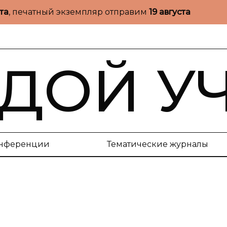
ста
, печатный экземпляр отправим
19 августа
ДОЙ У
нференции
Тематические журналы