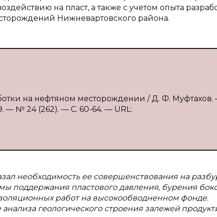
действию на пласт, а также с учетом опыта разраб
есторождений Нижневартовского района.
ботки на нефтяном месторождении / Д. Ф. Муфтахов. 
— № 24 (262). — С. 60-64. — URL:
азал необходимость ее совершенствования на разб
емы поддержания пластового давления, бурения бок
изоляционных работ на высокообводненном фонде.
 анализа геологического строения залежей продукт