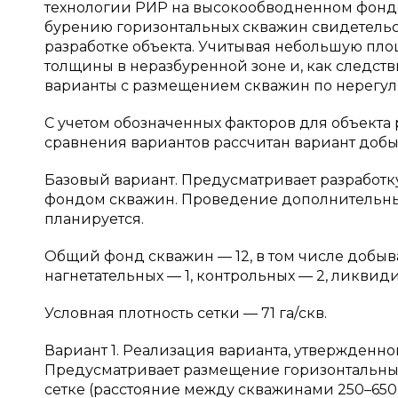
технологии РИР на высокообводненном фонде
бурению горизонтальных скважин свидетель
разработке объекта. Учитывая небольшую п
толщины в неразбуренной зоне и, как следств
варианты с размещением скважин по нерегул
С учетом обозначенных факторов для объекта
сравнения вариантов рассчитан вариант доб
Базовый вариант. Предусматривает разработ
фондом скважин. Проведение дополнительны
планируется.
Общий фонд скважин — 12, в том числе добыва
нагнетательных — 1, контрольных — 2, ликвиди
Условная плотность сетки — 71 га/скв.
Вариант 1. Реализация варианта, утвержден
Предусматривает размещение горизонтальны
сетке (расстояние между скважинами 250–65