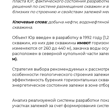
пласта Ю1
, фактического состояния разработ
решений по системе размещения скважин и воз
близких по строению и свойствам залежей м
Ключевые слова:
добыча нефти, водонефтяной 
скважина.
Объект Юр введен в разработку в 1992 году [1,
скважин, из них две скважины
имеют
горизон
изменяются от 260 до 440 м), закачка воды о
расположен в северной купольной части зале
м).
Стратегия выбора рекомендуемых к рассмотре
особенности геологического строения залежи
эффективность бурения горизонтальных скваж
энергетическое состояние залежи в зоне отбор
Анализ реализуемой системы разработки пок
участках залежей за счет формирования сист