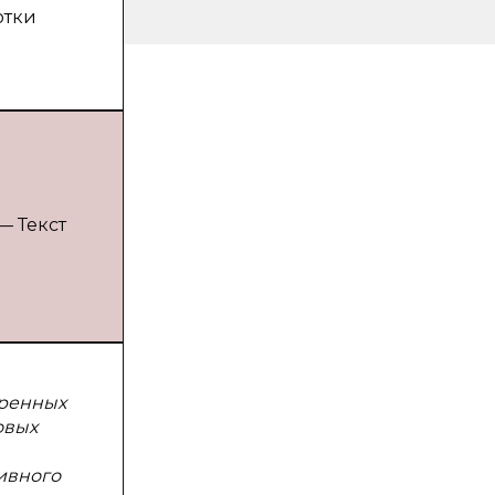
отки
— Текст
уренных
овых
ивного