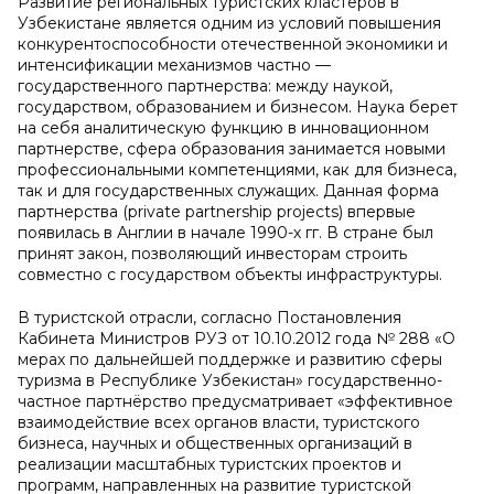
Развитие региональных туристских кластеров в
Узбекистане является одним из условий повышения
конкурентоспособности отечественной экономики и
интенсификации механизмов частно —
государственного партнерства: между наукой,
государством, образованием и бизнесом. Наука берет
на себя аналитическую функцию в инновационном
партнерстве, сфера образования занимается новыми
профессиональными компетенциями, как для бизнеса,
так и для государственных служащих. Данная форма
партнерства (private partnership projects) впервые
появилась в Англии в начале 1990-х гг. В стране был
принят закон, позволяющий инвесторам строить
совместно с государством объекты инфраструктуры.
В туристской отрасли, согласно Постановления
Кабинета Министров РУЗ от 10.10.2012 года № 288 «О
мерах по дальнейшей поддержке и развитию сферы
туризма в Республике Узбекистан» государственно-
частное партнёрство предусматривает «эффективное
взаимодействие всех органов власти, туристского
бизнеса, научных и общественных организаций в
реализации масштабных туристских проектов и
программ, направленных на развитие туристской