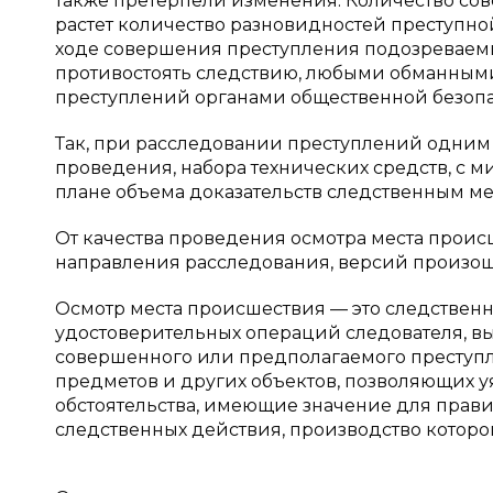
также претерпели изменения. Количество со
растет количество разновидностей преступно
ходе совершения преступления подозреваемый
противостоять следствию, любыми обманными 
преступлений органами общественной безопа
Так, при расследовании преступлений одним 
проведения, набора технических средств, с 
плане объема доказательств следственным м
От качества проведения осмотра места прои
направления расследования, версий произош
Осмотр места происшествия — это следственно
удостоверительных операций следователя, в
совершенного или предполагаемого преступл
предметов и других объектов, позволяющих 
обстоятельства, имеющие значение для прави
следственных действия, производство которог