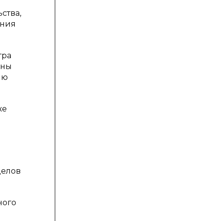
ства,
ения
тра
ины
ию
же
делов
ного