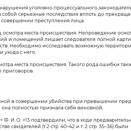
нарушения уголовно-процессуального законодатель
а собой серьезные последствия вплоть до прекращ
в совершении преступления лица.
ц осмотра места происшествия. Непроведение осмо
рий и помещений лишает следователя полной карт
ьств. Необходимо исследовать возможную территор
 ухода с него.
отра места происшествия. Такого рода ошибки так
е приговоров.
иновной в совершении убийства при превышении пре
 она полностью признала себя виновной.
 Ф. И. О. >13 подтвердили, что в ходе предваритель
 свидетелей (т.2 стр. 40–42 и т. 2 стр. 35–36) были