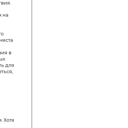
твия.
х на
го
места
вия в
ых
ть для
ться,
. Хотя