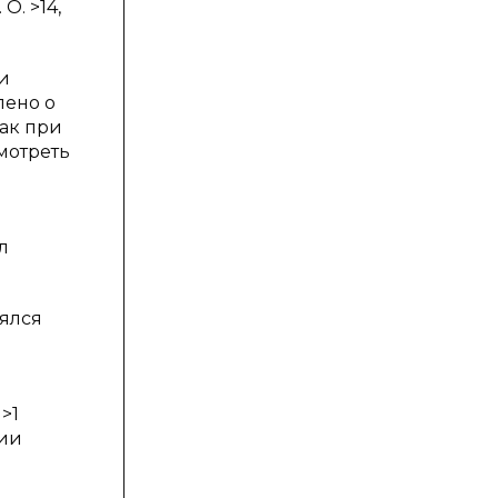
О. >14,
и
лено о
ак при
мотреть
л
лялся
>1
дии