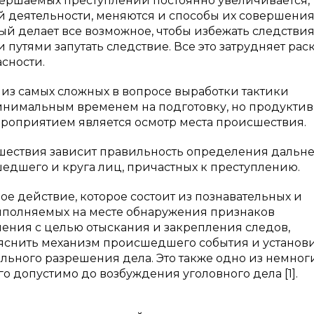
вершаемых преступлений постоянно увеличивается, 
й деятельности, меняются и способы их совершения
 делает все возможное, чтобы избежать следствия
путями запутать следствие. Все это затрудняет рас
сности.
из самых сложных в вопросе выработки тактики
минимальным временем на подготовку, но продукти
ероприятием является осмотр места происшествия.
сшествия зависит правильность определения дальн
едшего и круга лиц, причастных к преступлению.
е действие, которое состоит из познавательных и
ыполняемых на месте обнаружения признаков
ения с целью отыскания и закрепления следов,
уяснить механизм происшедшего события и установ
льного разрешения дела. Это также одно из немног
о допустимо до возбуждения уголовного дела [1].