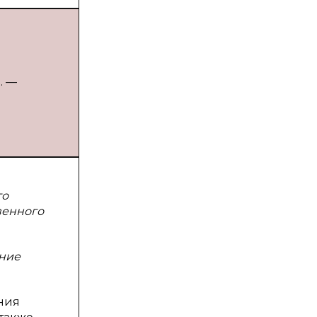
. —
го
венного
ение
ния