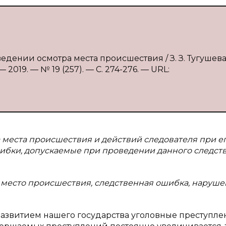
едении осмотра места происшествия / З. З. Тугушева
2019. — № 19 (257). — С. 274-276. — URL:
а места происшествия и действий следователя при е
ибки, допускаемые при проведении данного следст
 место происшествия, следственная ошибка, наруш
развитием нашего государства уголовные преступле