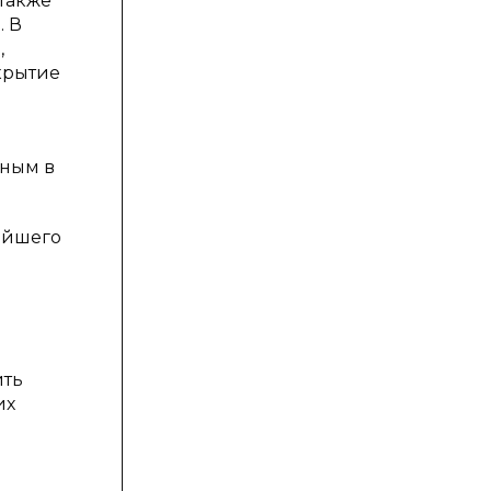
также
. В
,
крытие
вным в
ейшего
ить
их