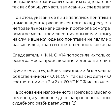
неправильно записаны старшим следователем СО
так как большую часть записанных следовател
При этом, указанные лица являлись понятыми 
домовладения, расположенного по адресу: <...>,
неправильном написании протокола осмотра 
осмотре места происшествия они хотя и прис
на случившееся, однако понятыми не являлис
разъяснялся, права и ответственность также р
Следователь < Ф. И. О. >14 попросила их тольк
осмотра места происшествия и дополнительн
Кроме того, в судебном заседании было устан
родственником < Ф. И. О. >1, так как их дети < Ф.
соответствии с п.2 ч.2 ст. 60 УПК РФ исключает
На основании изложенного Приговор Выселковск
отменен, а уголовное дело направлено на новое
судебного разбирательства [2].