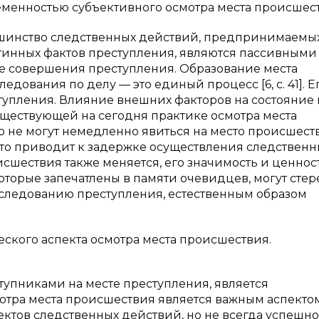
еменностью субъективного осмотра места происшес
льшинство следственных действий, предпринимаемы
тинных фактов преступления, являются пассивными
е совершения преступления. Образование места
едования по делу — это единый процесс [6, с. 41]. Е
ступления. Влияние внешних факторов на состояние 
уществующей на сегодня практике осмотра места
 не могут немедленно явиться на место происшест
что приводит к задержке осуществления следственн
исшествия также меняется, его значимость и ценнос
оторые запечатлены в памяти очевидцев, могут стере
сследованию преступления, естественным образом
ского аспекта осмотра места происшествия.
упниками на месте преступления, является
тра места происшествия является важным аспектом
ектов следственных действий, но не всегда успешно