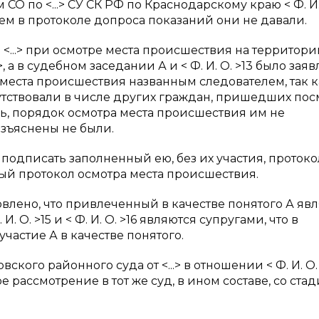
 по <...> СУ СК РФ по Краснодарскому краю < Ф. И. 
ем в протоколе допроса показаний они не давали.
<...> при осмотре места происшествия на территори
 а в судебном заседании А и < Ф. И. О. >13 было заяв
места происшествия названным следователем, так к
утствовали в числе других граждан, пришедших пос
ь, порядок осмотра места происшествия им не
азъяснены не были.
о подписать заполненный ею, без их участия, протоко
ый протокол осмотра места происшествия.
овлено, что привлеченный в качестве понятого А яв
 И. О. >15 и < Ф. И. О. >16 являются супругами, что в
 участие А в качестве понятого.
ого районного суда от <...> в отношении < Ф. И. О. 
 рассмотрение в тот же суд, в ином составе, со ста