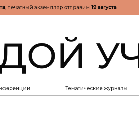
ста
, печатный экземпляр отправим
19 августа
ДОЙ У
нференции
Тематические журналы