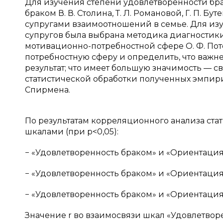
Для изучения степени удовлетворенности бр
браком В. В. Столина, Т. Л. Романовой, Г. П. 
супругами взаимоотношений в семье. Для из
супругов была выбрана методика диагностики
мотивационно-потребностной сфере О. Ф. Пот
потребностную сферу и определить, что важне
результат; что имеет большую значимость — с
статистической обработки полученных эмпи
Спирмена.
По результатам корреляционного анализа ст
шкалами (при p<0,05):
− «Удовлетворенность браком» и «Ориентация н
− «Удовлетворенность браком» и «Ориентация н
− «Удовлетворенность браком» и «Ориентация н
Значение r во взаимосвязи шкал «Удовлетвор