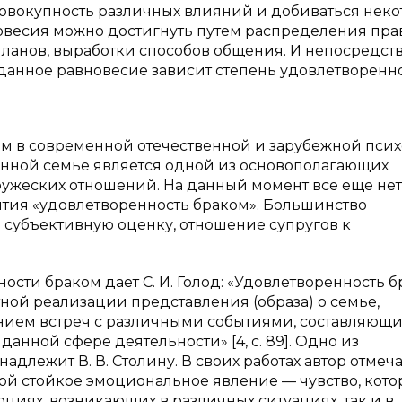
совокупность различных влияний и добиваться неко
авновесия можно достигнуть путем распределения пра
ланов, выработки способов общения. И непосредст
то данное равновесие зависит степень удовлетворенн
м в современной отечественной и зарубежной пси
енной семье является одной из основополагающих
ружеских отношений. На данный момент все еще нет
тия «удовлетворенность браком». Большинство
 субъективную оценку, отношение супругов к
ти браком дает С. И. Голод: «Удовлетворенность б
тной реализации представления (образа) о семье,
нием встреч с различными событиями, составляющ
анной сфере деятельности» [4, c. 89]. Одно из
лежит В. В. Столину. В своих работах автор отмеча
ой стойкое эмоциональное явление — чувство, кото
циях, возникающих в различных ситуациях, так и в