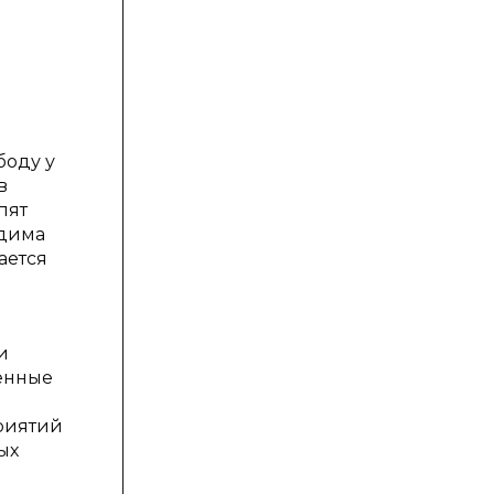
боду у
в
пят
одима
ается
и
ченные
риятий
ых