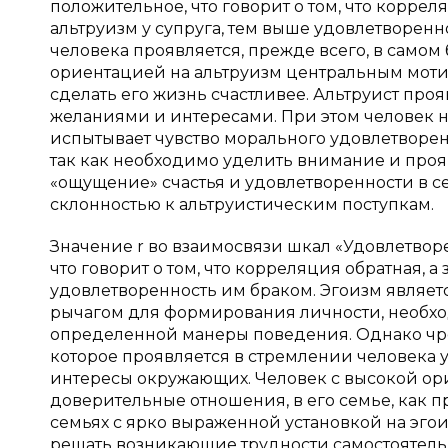
положительное, что говорит о том, что коррел
альтруизм у супруга, тем выше удовлетворенно
человека проявляется, прежде всего, в самом
ориентацией на альтруизм центральным моти
сделать его жизнь счастливее. Альтруист проя
желаниями и интересами. При этом человек не
испытывает чувство морального удовлетворен
так как необходимо уделить внимание и прояви
«ощущение» счастья и удовлетворенности в с
склонностью к альтруистическим поступкам.
Значение r во взаимосвязи шкал «Удовлетвор
что говорит о том, что корреляция обратная, а
удовлетворенность им браком. Эгоизм являет
рычагом для формирования личности, необход
определенной манеры поведения. Однако чре
которое проявляется в стремлении человека 
интересы окружающих. Человек с высокой ори
доверительные отношения, в его семье, как п
семьях с ярко выраженной установкой на эгои
решать возникающие трудности самостоятель