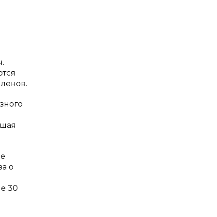
.
ются
ленов.
зного
.
ошая
ие
а о
е 30