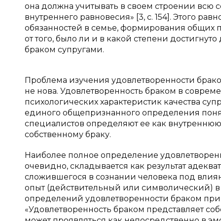
она должна учитывать в своем строении всю 
внутреннего равновесия» [3, с. 154]. Этого р
обязанностей в семье, формирования общих п
от того, было ли и в какой степени достигну
браком супругами.
Проблема изучения удовлетворенности брако
не нова. Удовлетворенность браком в соврем
психологических характеристик качества суп
единого общепризнанного определения поня
специалистов определяют ее как внутреннюю
собственному браку.
Наиболее полное определение удовлетвореннос
очевидно, складывается как результат адеква
сложившегося в сознании человека под влия
опыт (действительный или символический) в д
определений удовлетворенности браком принад
«Удовлетворенность браком представляет соб
может проявляться как непосредственно в эмо