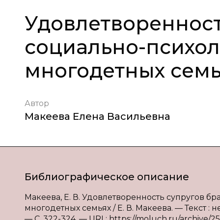
Удовлетворенност
социально-психол
многодетных семь
Автор
Макеева Елена Васильевна
Библиографическое описание
Макеева, Е. В. Удовлетворенность супругов б
многодетных семьях / Е. В. Макеева. — Текст : 
— С. 322-324. — URL: https://moluch.ru/archive/2