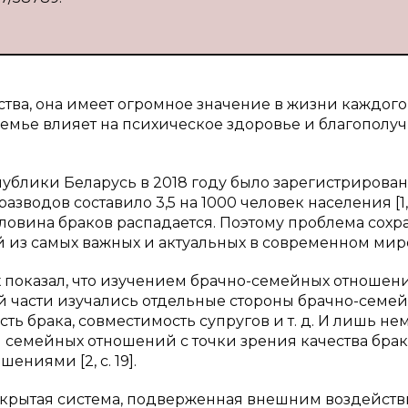
ства, она имеет огромное значение в жизни каждого
семье влияет на психическое здоровье и благополуч
ублики Беларусь в 2018 году было зарегистрировано
зводов составило 3,5 на 1000 человек населения [1, с
половина браков распадается. Поэтому проблема сох
й из самых важных и актуальных в современном мир
 показал, что изучением брачно-семейных отношен
й части изучались отдельные стороны брачно-семе
ть брака, совместимость супругов и т. д. И лишь не
семейных отношений с точки зрения качества брак
ниями [2, с. 19].
«открытая система, подверженная внешним воздейств