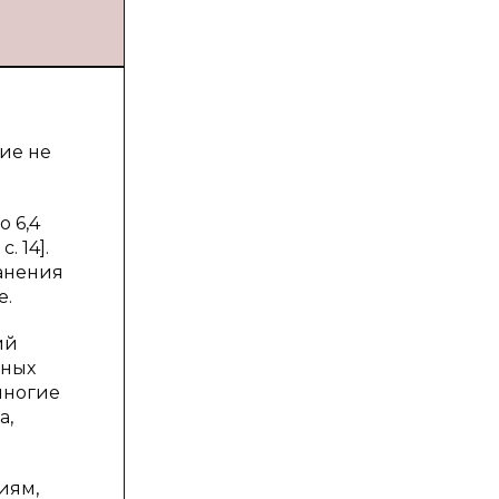
ие не
 6,4
. 14].
ранения
е.
ий
йных
многие
а,
иям,