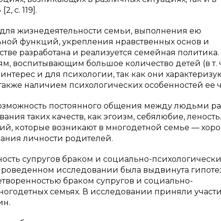
 c. 119].
 для жизнедеятельности семьи, выполнения ею
ьной функций, укрепления нравственных основ и
тве разработана и реализуется семейная политика.
м, воспитывающим большое количество детей (в т. ч
нтерес и для психологии, так как они характеризу
также наличием психологических особенностей ее ч
озможность постоянного общения между людьми ра
ания таких качеств, как эгоизм, себялюбие, леность
ний, которые возникают в многодетной семье — хор
вания личности родителей.
ность супругов браком и социально-психологическ
 проведенном исследовании была выдвинута гипотез
летворенностью браком супругов и социально-
ногодетных семьях. В исследовании приняли участи
ин.