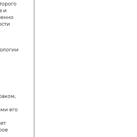
торого
в и
венно
ости
хологии
раком,
ими его
ет:
рое