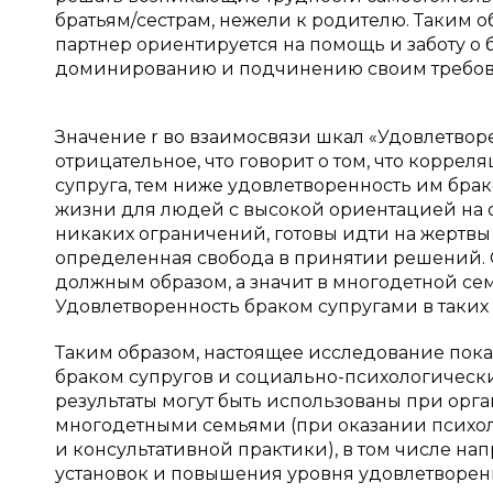
братьям/сестрам, нежели к родителю. Таким о
партнер ориентируется на помощь и заботу о 
доминированию и подчинению своим требован
Значение r во взаимосвязи шкал «Удовлетвор
отрицательное, что говорит о том, что коррел
супруга, тем ниже удовлетворенность им брако
жизни для людей с высокой ориентацией на с
никаких ограничений, готовы идти на жертвы
определенная свобода в принятии решений. С
должным образом, а значит в многодетной се
Удовлетворенность браком супругами в таких
Таким образом, настоящее исследование пока
браком супругов и социально-психологически
результаты могут быть использованы при орг
многодетными семьями (при оказании психо
и консультативной практики), в том числе 
установок и повышения уровня удовлетворен