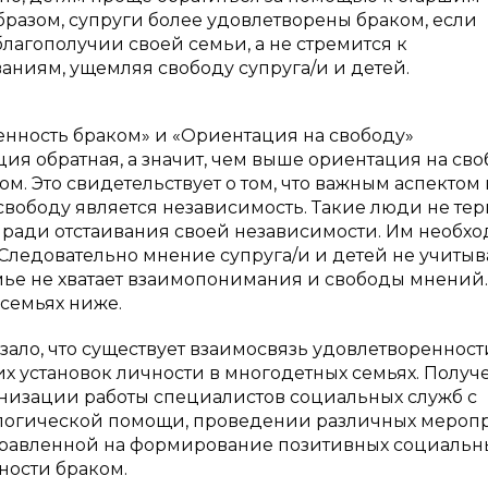
бразом, супруги более удовлетворены браком, если
благополучии своей семьи, а не стремится к
иям, ущемляя свободу супруга/и и детей.
енность браком» и «Ориентация на свободу»
яция обратная, а значит, чем выше ориентация на сво
м. Это свидетельствует о том, что важным аспектом 
вободу является независимость. Такие люди не тер
 ради отстаивания своей независимости. Им необх
ледовательно мнение супруга/и и детей не учитыв
мье не хватает взаимопонимания и свободы мнений.
 семьях ниже.
зало, что существует взаимосвязь удовлетворенност
х установок личности в многодетных семьях. Полу
анизации работы специалистов социальных служб с
логической помощи, проведении различных мероп
направленной на формирование позитивных социальн
ности браком.