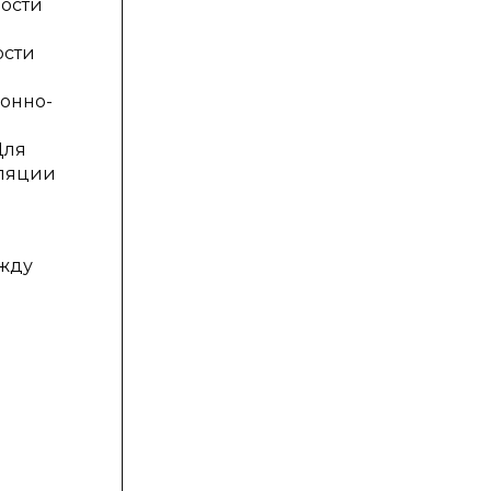
ности
ости
ионно-
Для
еляции
ежду