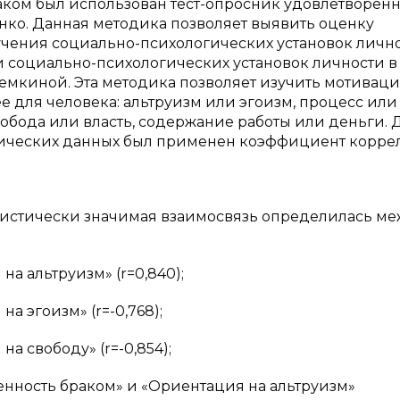
аком был использован тест-опросник удовлетворен
Бутенко. Данная методика позволяет выявить оценку
учения социально-психологических установок личн
 социально-психологических установок личности в
емкиной. Эта методика позволяет изучить мотивац
е для человека: альтруизм или эгоизм, процесс или
вобода или власть, содержание работы или деньги. 
рических данных был применен коэффициент корр
атистически значимая взаимосвязь определилась м
а альтруизм» (r=0,840);
а эгоизм» (r=-0,768);
а свободу» (r=-0,854);
енность браком» и «Ориентация на альтруизм»