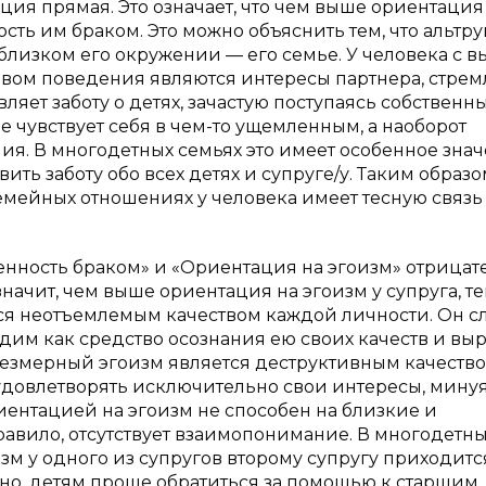
яция прямая. Это означает, что чем выше ориентация
сть им браком. Это можно объяснить тем, что альтр
 близком его окружении — его семье. У человека с 
вом поведения являются интересы партнера, стре
вляет заботу о детях, зачастую поступаясь собствен
 чувствует себя в чем-то ущемленным, а наоборот
ия. В многодетных семьях это имеет особенное знач
ть заботу обо всех детях и супруге/у. Таким образо
емейных отношениях у человека имеет тесную связь
енность браком» и «Ориентация на эгоизм» отрицат
 значит, чем выше ориентация на эгоизм у супруга, т
ся неотъемлемым качеством каждой личности. Он с
им как средство осознания ею своих качеств и вы
змерный эгоизм является деструктивным качество
удовлетворять исключительно свои интересы, мину
ентацией на эгоизм не способен на близкие и
равило, отсутствует взаимопонимание. В многодетн
зм у одного из супругов второму супругу приходитс
но, детям проще обратиться за помощью к старшим