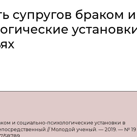
ь супругов браком и
огические установки
ях
раком и социально-психологические установки в
непосредственный // Молодой ученый. — 2019. — № 19 
57/58789.