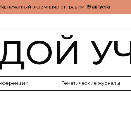
ста
, печатный экземпляр отправим
19 августа
ДОЙ У
нференции
Тематические журналы