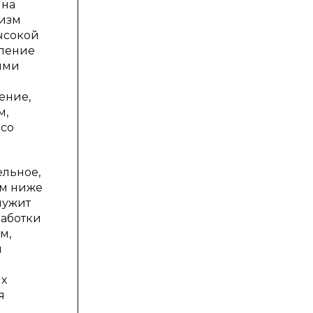
 на
уизм
высокой
мление
ными
ение,
м,
 со
ельное,
ем ниже
лужит
работки
м,
я
ых
я