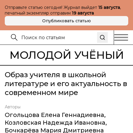
Отправьте статью сегодня! Журнал выйдет
15 августа
,
печатный экземпляр отправим
19 августа
Опубликовать статью
МОЛОДОЙ УЧЁНЫЙ
Образ учителя в школьной
литературе и его актуальность в
современном мире
Авторы
Огольцова Елена Геннадиевна
,
Козловская Надежда Ивановна
,
Бочкарёва Мария Дмитриевна