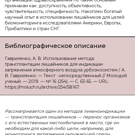
организации здравоохранения по таким основным
признакам как: доступность, объективность,
чувствительность, специфичность. Накоплен богатый
научный опыт в использовании лишайников для целей
биомониторинга исследователями Америки, Европы,
Прибалтики и стран СНГ.
Библиографическое описание
Гавриленко, А. В. Использование метода
трансплантации лишайников для индикации
загрязнения атмосферного воздуха урбоэкосистем / А.
В. Гавриленко. — Текст : непосредственный // Молодой
ученый. — 2019. — № 16 (254). — С. 63-65. — URL:
https://moluch.ru/archive/254/58167.
Рассматривается один из методов лихеноиндикации
— трансплантация лишайников — перенос организмов
с его естественных местообитаний в место, где он
необходим для какой-либо цели, например, для
мониторинга загрязнения окружающей среды.