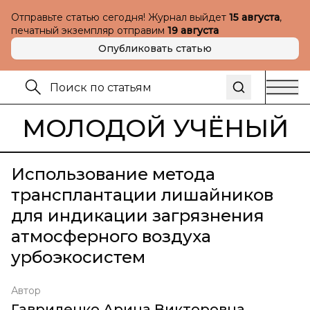
Отправьте статью сегодня! Журнал выйдет
15 августа
,
печатный экземпляр отправим
19 августа
Опубликовать статью
МОЛОДОЙ УЧЁНЫЙ
Использование метода
трансплантации лишайников
для индикации загрязнения
атмосферного воздуха
урбоэкосистем
Автор
Гавриленко Арина Викторовна