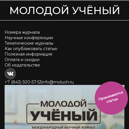
МОЛОДОЙ УЧЁНЫЙ
Номера журнала
Научные конференции
Тематические журналы
Как опубликовать статью
Полезная информация
Оплата и скидки
Об издательстве
+7 (843) 500-57-53
info@moluch.ru
и
н
и
м
а
ют
с
я
ст
ать
П
р
и