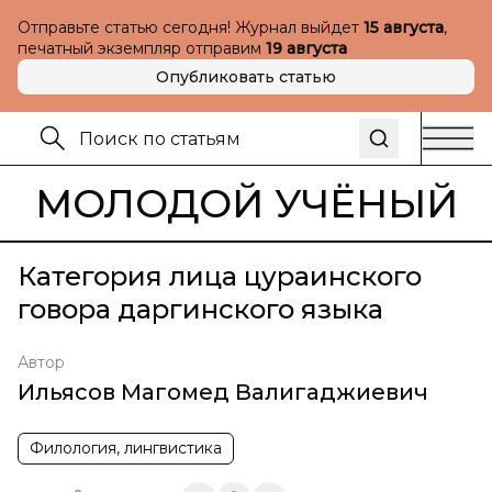
Отправьте статью сегодня! Журнал выйдет
15 августа
,
печатный экземпляр отправим
19 августа
Опубликовать статью
МОЛОДОЙ УЧЁНЫЙ
Категория лица цураинского
говора даргинского языка
Автор
Ильясов Магомед Валигаджиевич
Филология, лингвистика