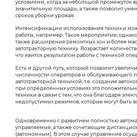
условиями, когда за небольшой промежуток в
значительную площадь, а также позволит умен
сроков уборки урожая.
Интенсификации использования техники мож
работы, например. Такое мероприятие, однако
также расширения ремонтных зон и более ма
автотракторную технику. Возрастает количест
что явится результатом работы с техникой оп
Есть и другой путь, который позволит увели
численности операторов и обслуживающего п
автотракторной техникой, т.е. создание автон
при определённых условиях это положительно
техники в связи с тем, что она благодаря элек
недопустимых режимов, которые могут быть 
Одновременно с развитием полностью автома
управляемые, а также сочетающие дистанцио
(автономным). В этом случае управление осущ