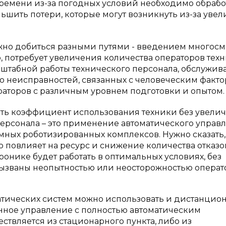
ремени из-за погодных условий необходимо обрабо
ьшить потери, которые могут возникнуть из-за уве
но добиться разными путями - введением многос
, потребует увеличения количества операторов техн
сштабной работы технического персонала, обслужи
во неисправностей, связанных с человеческим факто
ераторов с различным уровнем подготовки и опытом.
чить коэффициент использования техники без увели
ерсонала – это применение автоматического управ
омных роботизированных комплексов. Нужно сказать,
 повлияет на ресурс и снижение количества отказо
тронике будет работать в оптимальных условиях, без
вызваны неопытностью или неосторожностью операт
тических систем можно использовать и дистанцио
нное управление с полностью автоматическим
ествляется из стационарного пункта, либо из