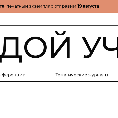
ста
, печатный экземпляр отправим
19 августа
ДОЙ У
нференции
Тематические журналы