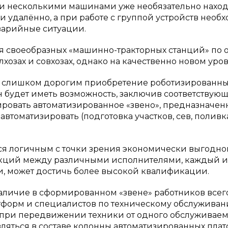
нии несколькими машинами уже необязательно нахо
и удалённо, а при работе с группой устройств необ
варийные ситуации.
я своеобразных «машинно-тракторных станций» по 
хозах и совхозах, однако на качественно новом уров
ть слишком дорогим приобретение роботизированн
н будет иметь возможность, заключив соответствую
ровать автоматизированное «звено», предназначен
втоматизировать (подготовка участков, сев, поливка
ся логичным с точки зрения экономически выгодно
кций между различными исполнителями, каждый и
и, может достичь более высокой квалификации.
аличие в сформированном «звене» работников всег
тформ и специалистов по техническому обслуживан
о при передвижении техники от одного обслуживае
ляться в составе колонны автоматизированных пла