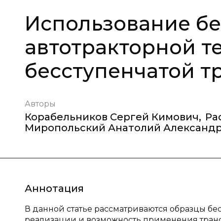
Использование б
автотракторной т
бесступенчатой т
Авторы
Корабельников Сергей Кимович
,
Ра
Миропольский Анатолий Александ
Аннотация
В данной статье рассматриваются образцы бе
реализации и возможность применения тран