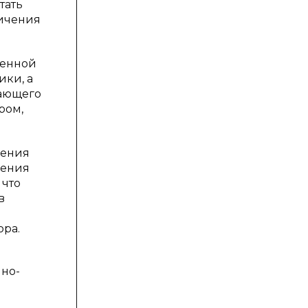
тать
личения
менной
ики, а
вающего
ром,
чения
ления
 что
в
ора.
нно-