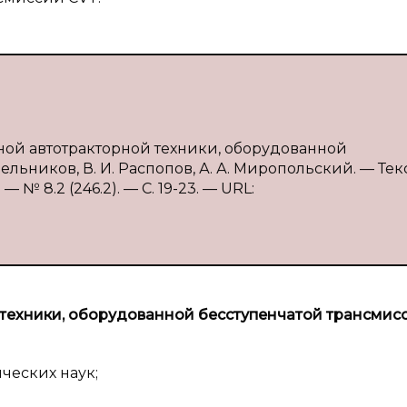
тной автотракторной техники, оборудованной
льников, В. И. Распопов, А. А. Миропольский. — Текс
№ 8.2 (246.2). — С. 19-23. — URL:
техники, оборудованной бесступенчатой трансмис
ческих наук;