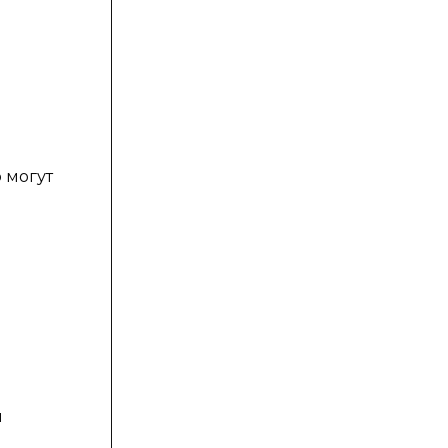
 могут
й