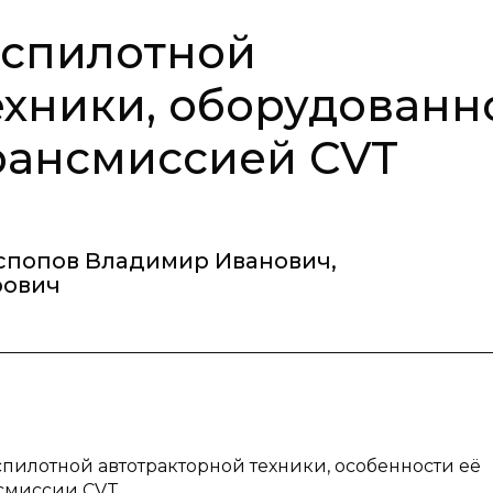
еспилотной
ехники, оборудованн
рансмиссией CVT
спопов Владимир Иванович
,
рович
спилотной автотракторной техники, особенности её
смиссии CVT.