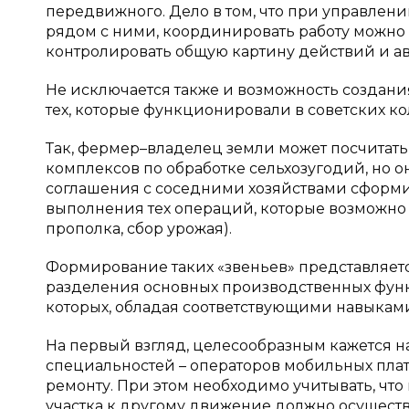
передвижного. Дело в том, что при управле
рядом с ними, координировать работу можно 
контролировать общую картину действий и а
Не исключается также и возможность создани
тех, которые функционировали в советских кол
Так, фермер–владелец земли может посчита
комплексов по обработке сельхозугодий, но о
соглашения с соседними хозяйствами сформи
выполнения тех операций, которые возможно а
прополка, сбор урожая).
Формирование таких «звеньев» представляет
разделения основных производственных фун
которых, обладая соответствующими навыкам
На первый взгляд, целесообразным кажется н
специальностей – операторов мобильных пла
ремонту. При этом необходимо учитывать, чт
участка к другому движение должно осуществ