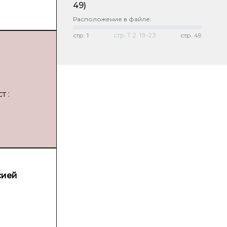
49)
Расположение в файле:
стр.
1
стр.
Т.2. 19-23
стр.
49
т :
сией