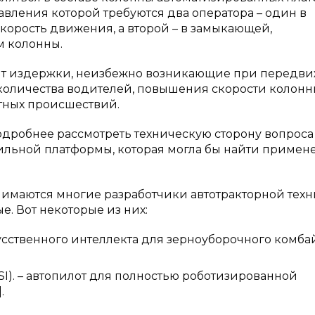
равления которой требуются два оператора – один в
орость движения, а второй – в замыкающей,
 колонны.
зит издержки, неизбежно возникающие при передв
количества водителей, повышения скорости колонн
тных происшествий.
одробнее рассмотреть техническую сторону вопроса
льной платформы, которая могла бы найти примен
нимаются многие разработчики автотракторной техн
е. Вот некоторые из них:
скусственного интеллекта для зерноуборочного комба
(ASI). – автопилот для полностью роботизированной
.