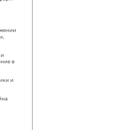
ижении
ы,
 и
ение в
ики и
йна