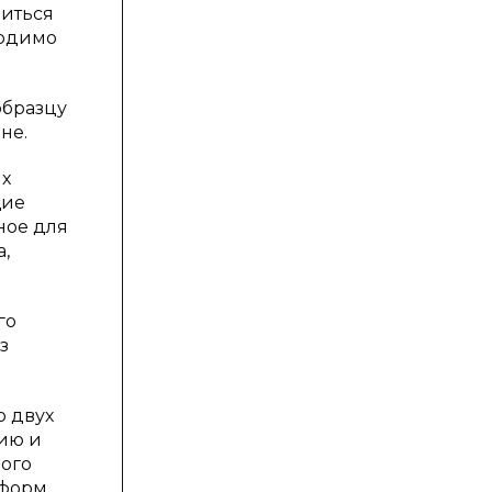
диться
ходимо
образцу
не.
ых
щие
ное для
,
го
з
о двух
ию и
мого
тформ