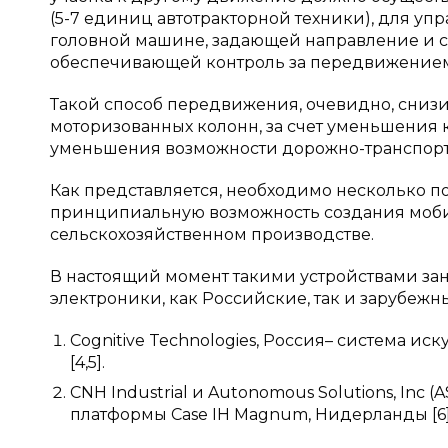
(5-7 единиц автотракторной техники), для уп
головной машине, задающей направление и ск
обеспечивающей контроль за передвижением
Такой способ передвижения, очевидно, сни
моторизованных колонн, за счет уменьшения 
уменьшения возможности дорожно-транспор
Как представляется, необходимо несколько п
принципиальную возможность создания моби
сельскохозяйственном производстве.
В настоящий момент такими устройствами за
электроники, как Российские, так и зарубежны
Cognitive Technologies, Россия– система и
[4,5].
CNH Industrial и Autonomous Solutions, Inc 
платформы Case IH Magnum, Нидерланды [6]