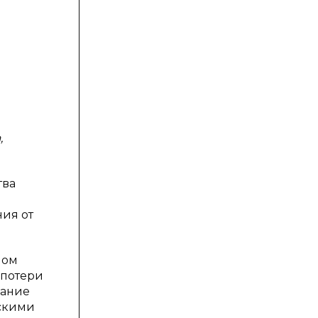
,
тва
ия от
ном
 потери
вание
ескими