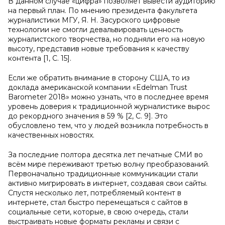
В данном случае «цифра» позволяет вывести аудиторию
на первый план. По мнению президента факультета
журналистики МГУ, Я. Н. Засурского цифровые
технологии не смогли девальвировать ценность
журналистского творчества, но подняли его на новую
высоту, представив новые требования к качеству
контента [1, С. 15].
Если же обратить внимание в сторону США, то из
доклада американской компании «Edelman Trust
Barometer 2018» можно узнать, что в последнее время
уровень доверия к традиционной журналистике вырос
до рекордного значения в 59 % [2, С. 9]. Это
обусловлено тем, что у людей возникла потребность в
качественных новостях.
За последние полтора десятка лет печатные СМИ во
всём мире переживают третью волну преобразований.
Первоначально традиционные коммуникации стали
активно мигрировать в интернет, создавая свои сайты.
Спустя несколько лет, потребляемый контент в
интернете, стал быстро перемещаться с сайтов в
социальные сети, которые, в свою очередь, стали
выстраивать новые форматы рекламы и связи с