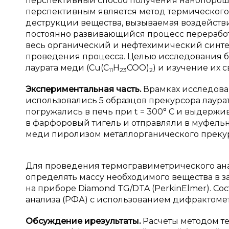
перспективный способ получения нанопорошко
перспективным является метод термического 
деструкции вещества, вызываемая воздейств
постоянно развивающийся процесс переработ
весь органический и нефтехимический синтез
проведения процесса. Целью исследования 
лаурата меди (Cu(C
H
COO)
) и изучение их с
11
23
2
Экспериментальная часть.
Врамках исследова
использовались 5 образцов прекурсора лаура
погружались в печь при t = 300° C и выдержи
в фарфоровый тигель и отправляли в муфельну
меди пиролизом металлорганического преку
Для проведения термогравиметрического ан
определять массу необходимого вещества в з
на приборе Diamond TG/DTA (PerkinElmer). Со
анализа (РФА) с использованием дифрактомет
Обсуждение и
результаты.
Расчеты методом т