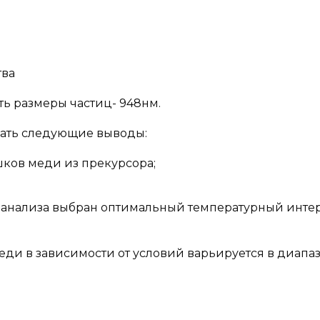
тва
ь размеры частиц- 948нм.
лать следующие выводы:
шков меди из прекурсора;
 анализа выбран оптимальный температурный инте
еди в зависимости от условий варьируется в диапаз