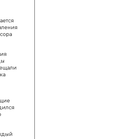
я
ается
авления
сора
ния
цы
мещали
ка
ющие
дился
о
аждый