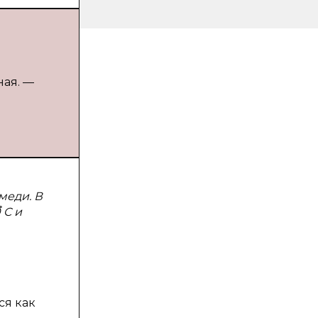
ная. —
меди. В
0
֯
C и
ся как