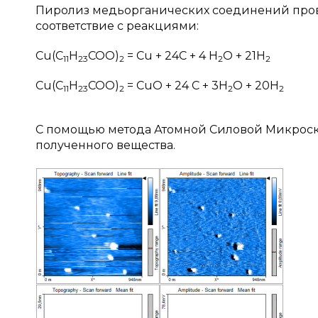
Пиролиз медьорганических соединений пров
соответствие с реакциями:
Cu(C
H
COO)
= Cu + 24C + 4 H
O + 21H
11
23
2
2
2
Cu(C
H
COO)
= CuO + 24 C + 3H
O + 20H
11
23
2
2
2
С помощью метода Атомной Силовой Микроско
полученного вещества.