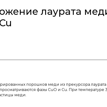
ожение лаурата мед
 Cu
урированных порошков меди из прекурсора лаурата
росматриваются фазы CuO и Cu. При температуре 30
астицы меди.