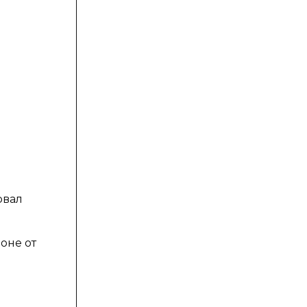
рвал
оне от