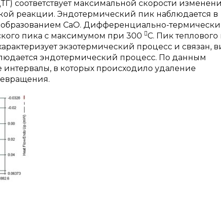
Г) соответствует максимальной скорости изменен
ской реакции. Эндотермический пик наблюдается в
о с образованием СаО. Дифференциально-термическ

еского пика с максимумом при 300
С. Пик теплового
характеризует экзотермический процесс и связан, 
наблюдается эндотермический процесс. По данным
интервалы, в которых происходило удаление
ревращения.