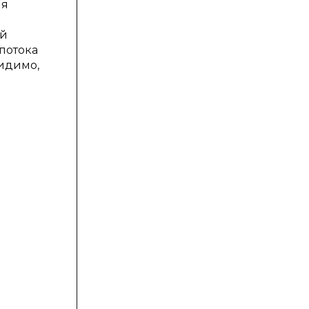
ия
ий
 потока
видимо,