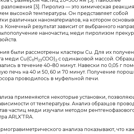
в с размером частиц 20–300 нм [3]. Наиболее
разложения [3]. Пиролиз — это химическая реакци
ием высокой температуры. Он представляет собой
ки различных наноматериалов, на котором основыв
. Конечный результат зависит от выбранного напр
былополучение наночастиц меди пиролизом прекур
войств.
ния были рассмотрены кластеры Cu. Для их получе
та меди Cu(C
H
COO)
с
одинаковой массой. Образ
11
23
2
вались в течение 40–80 минут. Навески по 0,05 г по
ю печь на 40 и 50, 60 и 70 минут. Получение порош
рсора проводилось в муфельной печи.
ализа применяются некоторые установки, позволя
ависимости от температуры. Анализ образцов прово
став частиц меди изучали методом рентгенофазовог
ра ARLX’TRA.
ермогравиметрического анализа показывают, что к