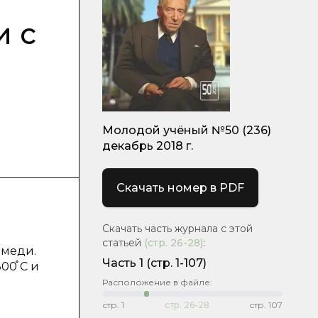
и с
Молодой учёный №50 (236)
декабрь 2018 г.
Скачать номер в PDF
Скачать часть журнала с этой
статьей
(стр.
26-28
)
:
 меди.
Часть 1
(стр. 1-107)
0֯ C и
Расположение в файле:
стр.
1
стр.
26-28
стр.
107