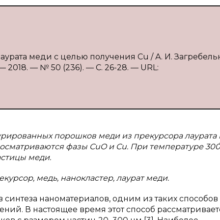
аурата меди с целью получения Cu / А. И. Загребель
2018. — № 50 (236). — С. 26-28. — URL:
рированных порошков меди из прекурсора лаурата 
осматриваются фазы CuO и Cu. При температуре 30
стицы меди.
урсор, медь, нанокластер, лаурат меди.
 синтеза наноматериалов, одним из таких способов
ний. В настоящее время этот способ рассматривает