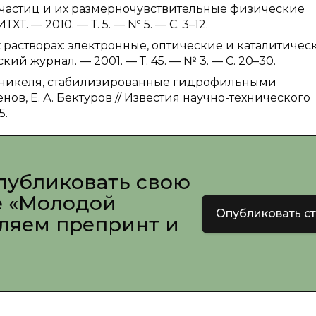
очастиц и их размерночувствительные физические
Т. — 2010. — Т. 5. — № 5. — С. 3–12.
х растворах: электронные, оптические и каталитичес
кий журнал. — 2001. — Т. 45. — № 3. — С. 20–30.
а, никеля, стабилизированные гидрофильными
енов, Е. А. Бектуров // Известия научно-технического
5.
публиковать свою
е «Молодой
Опубликовать с
вляем препринт и