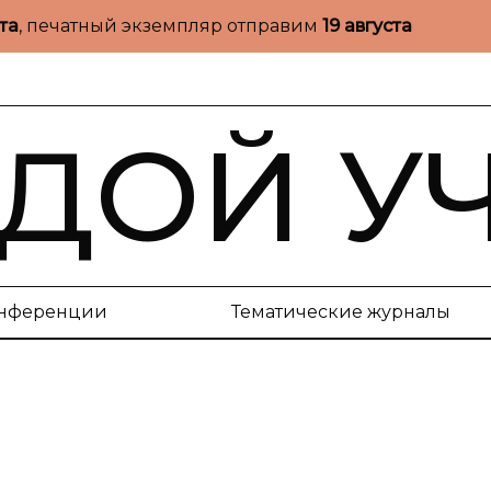
ста
, печатный экземпляр отправим
19 августа
ДОЙ У
нференции
Тематические журналы