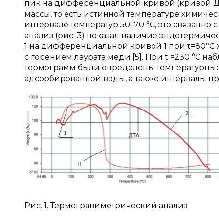
пик на дифференциальной кривой (кривой ДТ
массы, то есть истинной температуре химиче
интервале температур 50–70 °С, это связанн
анализ (рис. 3) показал наличие эндотермич
1 на дифференциальной кривой 1 при t=80°С 
с горением лаурата меди [5]. При t =230 °C 
термограмм были определены температурные 
адсорбированной воды, а также интервалы п
Рис. 1. Термогравиметрический анализ