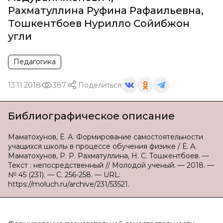
Рахматуллина Руфина Рафаильевна
,
Тошкентбоев Нурилло Сойибжон
угли
Педагогика
13.11.2018
387
Поделиться
Библиографическое описание
Маматохунов, Ё. А. Формирование самостоятельности
учащихся школы в процессе обучения физике / Ё. А.
Маматохунов, Р. Р. Рахматуллина, Н. С. Тошкентбоев. —
Текст : непосредственный // Молодой ученый. — 2018. —
№ 45 (231). — С. 256-258. — URL:
https://moluch.ru/archive/231/53521.