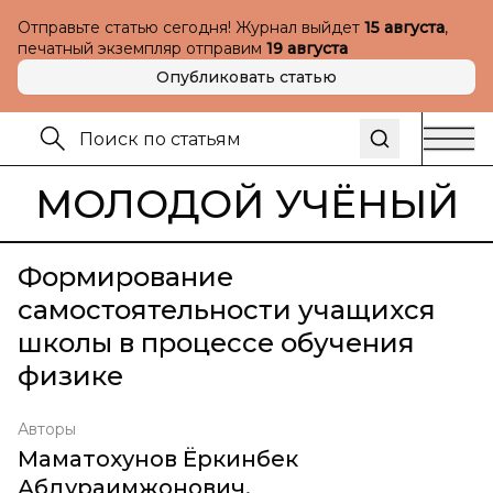
Отправьте статью сегодня! Журнал выйдет
15 августа
,
печатный экземпляр отправим
19 августа
Опубликовать статью
МОЛОДОЙ УЧЁНЫЙ
Формирование
самостоятельности учащихся
школы в процессе обучения
физике
Авторы
Маматохунов Ёркинбек
Абдураимжонович
,