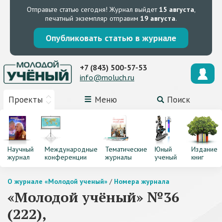
Отправьте статью сегодня!
Журнал выйдет
15 августа
,
печатный экземпляр отправим
19 августа
.
Опубликовать статью в журнале
+7 (843) 500-57-53
info@moluch.ru
Проекты
Меню
Поиск
Научный
Международные
Тематические
Юный
Издание
журнал
конференции
журналы
ученый
книг
О журнале «Молодой ученый»
/
Номера журнала
«Молодой учёный» №36
(222),