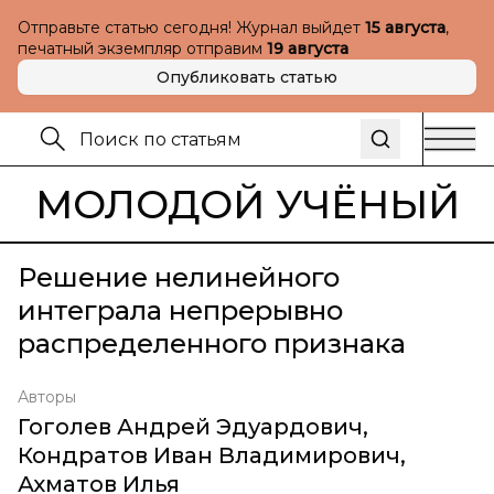
Отправьте статью сегодня! Журнал выйдет
15 августа
,
печатный экземпляр отправим
19 августа
Опубликовать статью
МОЛОДОЙ УЧЁНЫЙ
Решение нелинейного
интеграла непрерывно
распределенного признака
Авторы
Гоголев Андрей Эдуардович
,
Кондратов Иван Владимирович
,
Ахматов Илья