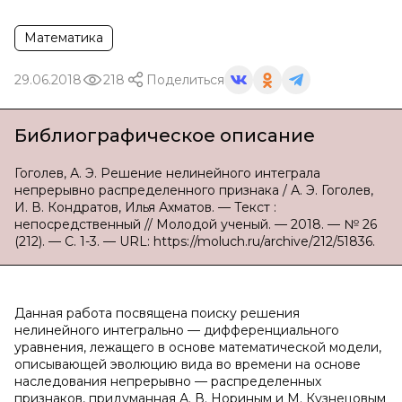
Математика
29.06.2018
218
Поделиться
Библиографическое описание
Гоголев, А. Э. Решение нелинейного интеграла
непрерывно распределенного признака / А. Э. Гоголев,
И. В. Кондратов, Илья Ахматов. — Текст :
непосредственный // Молодой ученый. — 2018. — № 26
(212). — С. 1-3. — URL: https://moluch.ru/archive/212/51836.
Данная работа посвящена поиску решения
нелинейного интегрально — дифференциального
уравнения, лежащего в основе математической модели,
описывающей эволюцию вида во времени на основе
наследования непрерывно — распределенных
признаков, придуманная А. В. Нориным и М. Кузнецовым