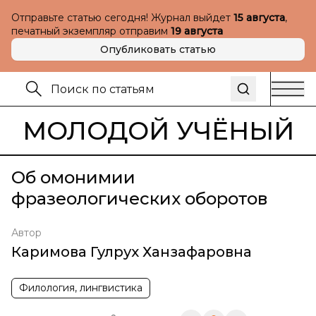
Отправьте статью сегодня! Журнал выйдет
15 августа
,
печатный экземпляр отправим
19 августа
Опубликовать статью
МОЛОДОЙ УЧЁНЫЙ
Об омонимии
фразеологических оборотов
Автор
Каримова Гулрух Ханзафаровна
Филология, лингвистика