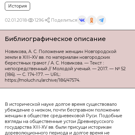
История
02.01.2018
1296
Поделиться
Библиографическое описание
Новикова, А. С. Положение женщин Новгородской
земли в XIII–XV вв. по материалам новгородских
берестяных грамот / А. С. Новикова. — Текст :
непосредственный // Молодой ученый. — 2017. — № 52
(186). — С. 174-177. — URL:
https://moluch.ru/archive/186/47574.
В исторической науке долгое время существовало
убеждение о низком, почти бесправном положении
женщин в обществе средневековой Руси. Подобные
взгляды на общественные устои Древнерусского
государства XIII-XV вв. были присущи историкам
дореволюционного периода и долгое время не