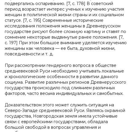
подвергались оспариванию. [7, с. 178] В советский
период возрастает интерес ученых к изучению участия
женщин в политической жизни страны и их социальном
статусе. [7, с. 195] Современные исторические
исследования положения женщины в Древнерусском
государстве рисуют более сложную картину и ставят по
сомнение некоторые выдвинутые ранее положения. [7,
с. 197] При этом большое внимание уделяется изучению
женщины как человека — ее быта, духовной жизни,
повседневности и т. д.
При рассмотрении гендерного вопроса в обществе
средневековой Руси необходимо учитывать локальные
и хронологические особенности в развитии данного
социума. Развитие различных регионов Древнерусского
государства происходило под слиянием различных
факторов, часто весьма индивидуальных и самобытных.
Доказательством этого может служить ситуация на
Северо-Западе средневековой Руси. Являясь окраиной
государства, Новгородская земля имела устойчивые
связи с европейскими государствами, обладала
большой свободой в вопросах управления и