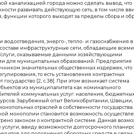
ой канализацией города можно сделать вывод, что
ости развивать действующую сеть, в том числе вв
, функции которого выходят за пределы сбора и об
одоотведения, энерго-, тепло- и газоснабжения в
составе инфраструктурные сети, обладающие всеми
 Услуги, оказываемые данными хозяйствующими
ми для муниципальных образований. Предприятия
очником значительных общественных издержек, что
гулирования, то есть установления контрактных
государство [2, с.38]. При этом возникает система
бъектов из муниципалитета как номинального
бителей коммунальных услуг: населения, бюджетных
урсов. Зарубежный опыт Великобритании, Швеции,
онопольных отраслей в собственности государства.
ной монополии становится возможность осуществл
трено законом о контрактной системе. Данная возм
й услуги, ввиду возможности долгосрочного планир
едитов для пополнения оборотных средств в связи 