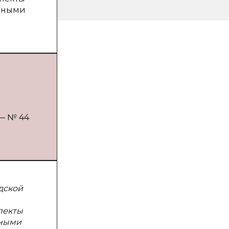
льными
 — № 44
дской
пекты
ьными