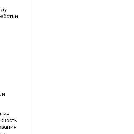
иду
работки
 и
ения
ожность
ования
со