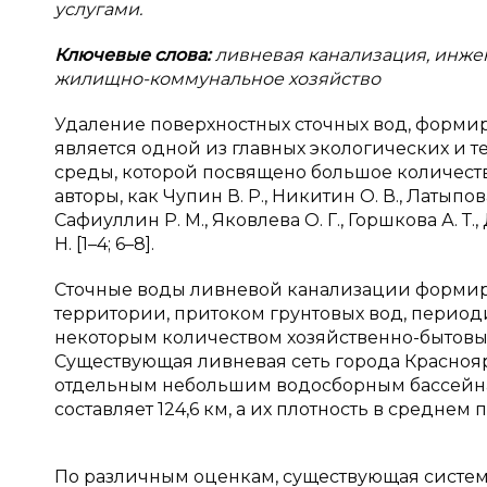
услугами.
Ключевые слова:
ливневая канализация, инжен
жилищно-коммунальное хозяйство
Удаление поверхностных сточных вод, форми
является одной из главных экологических и
среды, которой посвящено большое количеств
авторы, как Чупин В. Р., Никитин О. В., Латыпова
Сафиуллин Р. М., Яковлева О. Г., Горшкова А. Т.,
Н. [1–4; 6–8].
Сточные воды ливневой канализации формир
территории, притоком грунтовых вод, период
некоторым количеством хозяйственно-бытовых и
Существующая ливневая сеть города Краснояр
отдельным небольшим водосборным бассейна
составляет 124,6 км, а их плотность в среднем 
По различным оценкам, существующая система