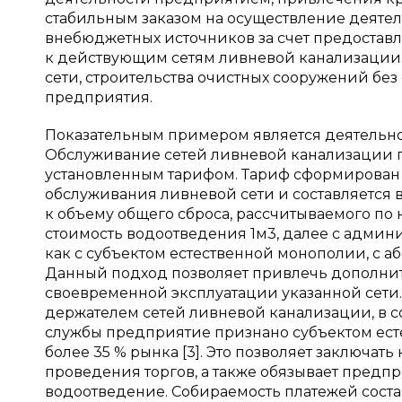
стабильным заказом на осуществление деятел
внебюджетных источников за счет предостав
к действующим сетям ливневой канализации
сети, строительства очистных сооружений бе
предприятия.
Показательным примером является деятельно
Обслуживание сетей ливневой канализации пр
установленным тарифом. Тариф сформирован 
обслуживания ливневой сети и составляется в
к объему общего сброса, рассчитываемого по 
стоимость водоотведения 1м3, далее с админ
как с субъектом естественной монополии, с 
Данный подход позволяет привлечь дополни
своевременной эксплуатации указанной сети.
держателем сетей ливневой канализации, в 
службы предприятие признано субъектом ест
более 35 % рынка [3]. Это позволяет заключат
проведения торгов, а также обязывает предп
водоотведение. Собираемость платежей состав