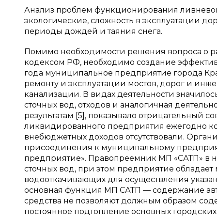
Анализ проблем функционирования ливневой
экологические, сложность в эксплуатации до
периоды дождей и таяния снега.
Помимо необходимости решения вопроса о раз
кодексом РФ, необходимо создание эффективн
года муниципальное предприятие города Кра
ремонту и эксплуатации мостов, дорог и ин
канализации. В видах деятельности значилос
сточных вод, отходов и аналогичная деятельн
результатам [5], показывало отрицательный с
ликвидированного предприятия ежегодно ко
внебюджетных доходов отсутствовали. Орган
присоединения к муниципальному предприя
предприятие». Правопреемник МП «САТП» в н
сточных вод, при этом предприятие обладает
водооткачивающих для осуществления указанн
основная функция МП САТП — содержание ав
средства не позволяют должным образом соде
постоянное подтопление основных городских