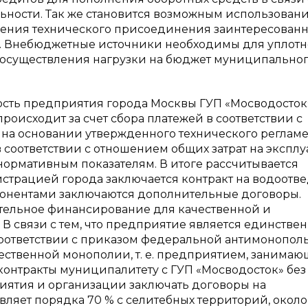
ьности. Так же становится возможным использован
ления технического присоединения заинтересован
. Внебюджетные источники необходимы для уплот
з осуществления нагрузки на бюджет муниципально
сть предприятия города Москвы ГУП «Мосводосток
оисходит за счет сбора платежей в соответствии с
на основании утвержденного технического регламе
 соответствии с отношением общих затрат на экспл
нормативным показателям. В итоге рассчитывается
истрацией города заключается контракт на водоотв
абонентами заключаются дополнительные договоры.
тельное финансирование для качественной и
 В связи с тем, что предприятие является единстве
соответствии с приказом федеральной антимонопол
ественной монополии, т. е. предприятием, занима
ь контракты муниципалитету с ГУП «Мосводосток» без
риятия и организации заключать договоры на
ляет порядка 70 % с селитебных территорий, около 