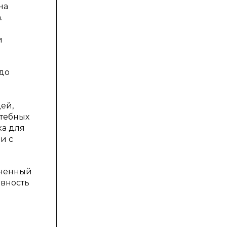
на
.
и
до
ей,
итебных
ка для
и с
зненный
ивность