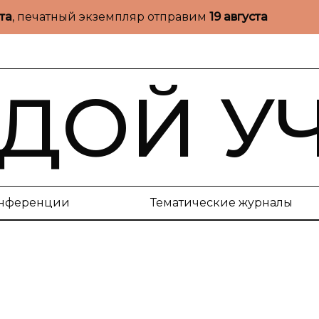
ста
, печатный экземпляр отправим
19 августа
ДОЙ У
нференции
Тематические журналы