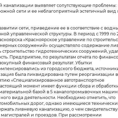
 канализации выявляет сопутствующие проблемы:
рожной сети и ее неблагоприятный эстетичный вид 
витии сети, приведение ее в соответствие с водн
ой управленческой структуры. В период с 1999 по 
сноярска «Красноярское управление по строительс
женерных сооружений» осуществляло содержание ли
ь строительство гидротехнических сооружений, уд
ость. Предприятие, по результатам отчёта по финан
овокупный финансовый результат. Убытки
мпенсировались из городского бюджета, источник
изация была ликвидирована путем реорганизации 
тию «Специализированное автотранспортное
астоящий момент имеет функции сбора и обработк
 материальной базой в 5 каналопромывочных машин 
ого вида деятельности. Необходимо отметить, что
томобильных дорог, однако имеющиеся технически
ржать ливневую канализацию, о чем свидетельству
 магистралей и проездов. При рассмотрении