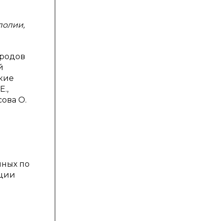
полии,
ородов
й
кие
Е.,
сова О.
нных по
ации