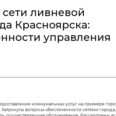
 сети ливневой
да Красноярска:
енности управления
едоставления коммунальных услуг на примере гор
 Затронуты вопросы обеспеченности сетями города,
кты, осуществляющие обслуживание. Рассмотрены а