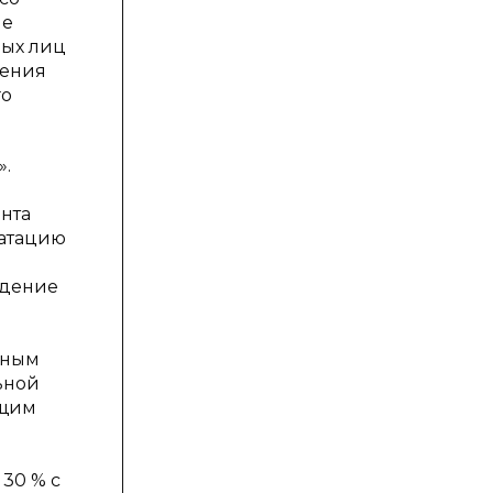
ие
ных лиц
нения
го
».
нта
уатацию
едение
нным
ьной
ющим
30 % с