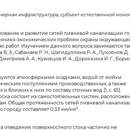
ерная инфраструктура, субъект естественной моно
рование и развитие сетей ливневой канализации г
 технико-экономических проблем охраны окружающе
о работ. Изучением данного вопроса занимаются та
 В. З., Сабанаев Р. Н., Шагидуллина Р. А., Лукоянов Д. 
 Дмитриев А. А., Кузнецов И. А., Доронкина И. Г., Бори
уются атмосферными осадками, водой от мойки
ическим поступлением производственных, а также
 близких к ним по составу сточных вод [1, с. 65].
ска состоит из самостоятельных систем, расположе
м. Общая протяженность сетей ливневой канализ
2
по городу составляет 0,33 км/км
.
 отведения поверхностного стока частично не