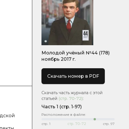
Молодой учёный №44 (178)
ноябрь 2017 г.
Скачать номер в PDF
Скачать часть журнала с этой
статьей
(стр.
70-72
)
:
Часть 1
(стр. 1-97)
Расположение в файле:
одской
стр.
1
стр.
70-72
стр.
97
спекты