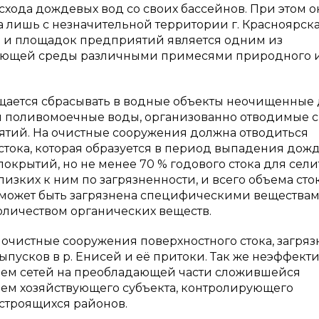
схода дождевых вод со своих бассейнов. При этом о
 лишь с незначительной территории г. Красноярска
й и площадок предприятий является одним из
жающей среды различными примесями природного 
щается сбрасывать в водные объекты неочищенные 
и поливомоечные воды, организованно отводимые с
тий. На очистные сооружения должна отводиться
стока, которая образуется в период выпадения дожд
окрытий, но не менее 70 % годового стока для сел
зких к ним по загрязненности, и всего объема сто
может быть загрязнена специфическими веществам
личеством органических веществ.
т очистные сооружения поверхностного стока, загря
ыпусков в р. Енисей и её притоки. Так же неэффект
ием сетей на преобладающей части сложившейся
вием хозяйствующего субъекта, контролирующего
строящихся районов.