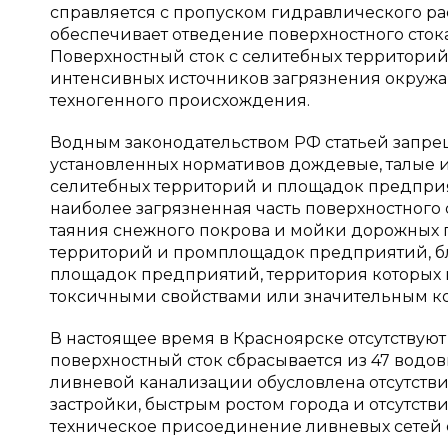
справляется с пропуском гидравлического ра
обеспечивает отведение поверхностного стока
Поверхностный сток с селитебных территори
интенсивных источников загрязнения окру
техногенного происхождения.
Водным законодательством РФ статьей запре
установленных нормативов дождевые, талые 
селитебных территорий и площадок предприя
наиболее загрязненная часть поверхностного 
таяния снежного покрова и мойки дорожных п
территорий и промплощадок предприятий, бли
площадок предприятий, территория которых 
токсичными свойствами или значительным ко
В настоящее время в Красноярске отсутствую
поверхностный сток сбрасывается из 47 водов
ливневой канализации обусловлена отсутств
застройки, быстрым ростом города и отсутст
техническое присоединение ливневых сетей 