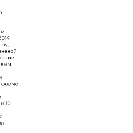
в
ым
2014
тву,
вневой
аление
совым
и
в форме
и
и 10
е
ет