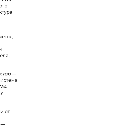
ого
ктура
м
метод
и
еля,
итор
—
система
ах.
у.
и от
 —