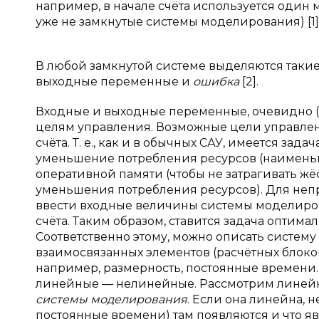
например, в начале счёта используется один м
уже не замкнутые системы моделирования) [1]
В любой замкнутой системе выделяются такие
выходные переменные и
ошибка
[2].
Входные и выходные переменные, очевидно (к
целям управления. Возможные цели управле
счёта. Т. е., как и в обычных САУ, имеется з
уменьшение потребления ресурсов (наименьш
оперативной памяти (чтобы не затрагивать жё
уменьшения потребления ресурсов). Для не
ввести входные величины системы моделиров
счёта. Таким образом, ставится задача опти
Соответственно этому, можно описать систем
взаимосвязанных элементов (расчётных блоко
например, размерность, постоянные времени. 
линейные — нелинейные. Рассмотрим линей
системы моделирования
. Если она линейна,
постоянные времени) там появляются и что яв