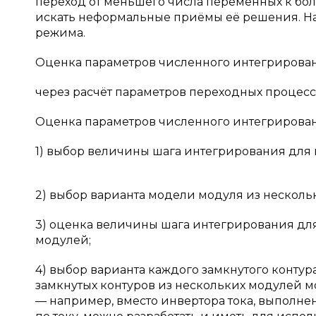
переход от меньшего числа переменных к бол
искать неформальные приёмы её решения. На
режима.
Оценка параметров численного интегрирова
через расчёт параметров переходных процес
Оценка параметров численного интегрирован
1) выбор величины шага интегрирования для 
2) выбор варианта модели модуля из несколь
3) оценка величины шага интегрирования для
модулей;
4) выбор варианта каждого замкнутого контур
замкнутых контуров из нескольких модулей м
— например, вместо инвертора тока, выполне