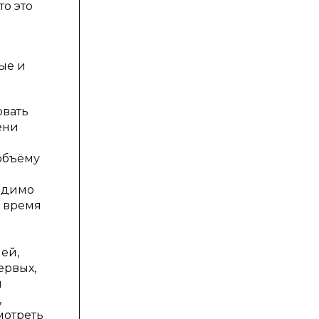
то это
ые и
овать
ени
объёму
одимо
е время
ей,
ервых,
м
,
мотреть