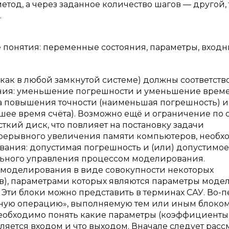
етод, а через заданное количество шагов — другой, 
.
 понятия: переменные состояния, параметры, входн
ак в любой замкнутой системе) должны соответств
ния: уменьшение погрешности и уменьшение врем
адача повышения точности (наименьшая погрешность) и
ее время счёта). Возможно ещё и ограничение по 
сткий диск, что повлияет на постановку задачи
прерывного увеличения памяти компьютеров, необх
ания: допустимая погрешность и (или) допустимо
мального управления процессом моделирования.
у моделирования в виде совокупности некоторых
в), параметрами которых являются параметры модел
Эти блоки можно представить в терминах САУ. Во-п
ную операцию», выполняемую тем или иным блоко
 необходимо понять какие параметры (коэффициенты
ляется входом и что выходом. Вначале следует расс