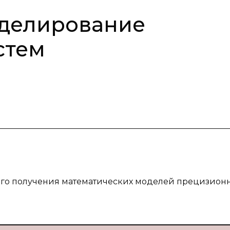
делирование
стем
ого получения математических моделей прецизион