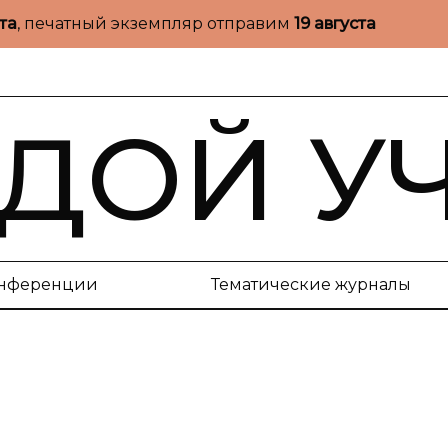
ста
, печатный экземпляр отправим
19 августа
ДОЙ У
нференции
Тематические журналы