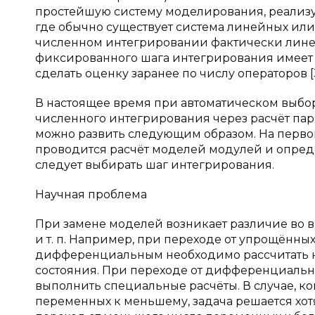
простейшую систему моделирования, реализу
где обычно существует система линейных и
численном интегрировании фактически лине
фиксированного шага интегрирования имеет 
сделать оценку заранее по числу операторов [3
В настоящее время при автоматическом выбо
численного интегрирования через расчёт пар
можно развить следующим образом. На перв
проводится расчёт моделей модулей и опреде
следует выбирать шаг интегрирования.
Научная проблема
При замене моделей возникает различие во 
и т. п. Например, при переходе от упрощённ
дифференциальным необходимо рассчитать н
состояния. При переходе от дифференциальн
выполнить специальные расчёты. В случае, ко
переменных к меньшему, задача решается хотя