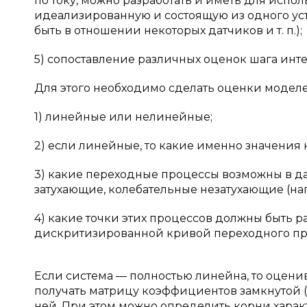
по току, можно разработать и иметь для исполь
идеализированную и состоящую из одного устр
быть в отношении некоторых датчиков и т. п.);
5) сопоставление различных оценок шага инт
Для этого необходимо сделать оценки модел
1) линейные или нелинейные;
2) если линейные, то какие именно значения
3) какие переходные процессы возможны в д
затухающие, колебательные незатухающие (нап
4) какие точки этих процессов должны быть 
дискритизированной кривой переходного пр
Если система — полностью линейна, то оценив
получать матрицу коэффициентов замкнутой (во
ней. При этом можно определить корни харак