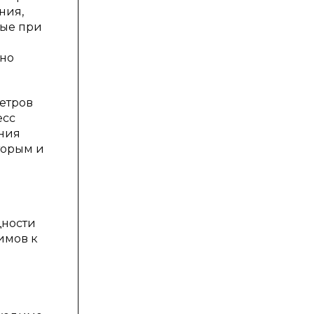
ния,
рые при
жно
етров
есс
ния
торым и
щности
имов к