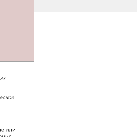
ых
еское
ие или
шения