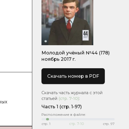
Молодой учёный №44 (178)
ноябрь 2017 г.
Скачать номер в PDF
Скачать часть журнала с этой
статьей
(стр.
7-10
)
:
ных
Часть 1
(стр. 1-97)
Расположение в файле:
стр.
1
стр.
7-10
стр.
97