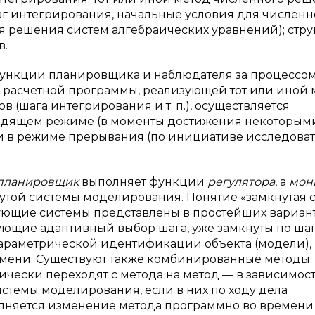
аг интегрирования, начальные условия для численн
 решения систем алгебраических уравнений); стру
в.
ункции планировщика и наблюдателя за процессо
расчётной программы, реализующей тот или иной 
в (шага интегрирования и т. п.), осуществляется
следящем режиме (в моменты достижения некоторым
 в режиме прерывания (по инициативе исследоват
планировщик
выполняет функции
регулятора
, а
мон
утой системы моделирования. Понятие «замкнутая 
вующие системы представлены в простейших вариант
ющие адаптивный выбор шага, уже замкнуты по шаг
параметрической идентификации объекта (модели),
ени. Существуют также комбинированные методы
ически переходят с метода на метод — в зависимост
системы моделирования, если в них по ходу дела
олняется изменение метода программно во времени