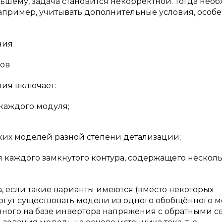
ьшему, задача становится некорректной. Тогда нео
пример, учитывать дополнительные условия, особ
ния
сов
ия включает:
каждого модуля;
ких моделей разной степени детализации;
 каждого замкнутого контура, содержащего нескол
а, если такие варианты имеются (вместо некоторых
огут существовать модели из одного обобщённого 
нного на базе инвертора напряжения с обратными с