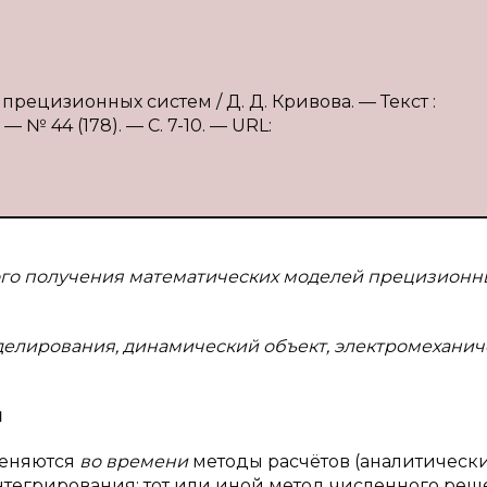
рецизионных систем / Д. Д. Кривова. — Текст :
№ 44 (178). — С. 7-10. — URL:
го получения математических моделей прецизионн
елирования, динамический объект, электромеханич
я
меняются
во времени
методы расчётов (аналитическ
нтегрирования; тот или иной метод численного ре