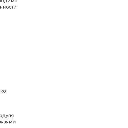
бходимо
енности
ько
модуля
вязями