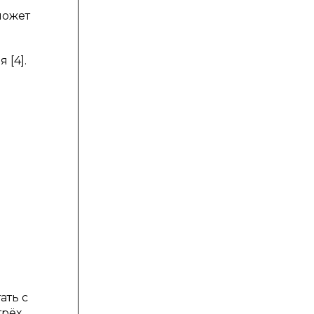
может
 [4].
ать с
трёх