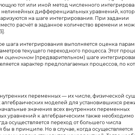
ющую тот или иной метод численного интегрирова
ли нелинейных дифференциальных уравнений, кото
аризуются на шаге интегрирования. При задании
место расчёт в заданное количество времени и мо
].
ре шага интегрирования выполняется оценка парам
аметров текущего переходного процесса. Этот проц
ом
оценочном
(предварительном) шаге интегрирова
ляется характер предполагаемых процессов, по ко
внутренних переменных — их числе, физической су
ых алгебраических моделей для установившихся реж
ачальные значения всех внутренних переменных
ых уравнений к алгебраическим также необходимо
гда осуществляется переход от большего числа
 бы в принципе. Но в случае, когда осуществляется