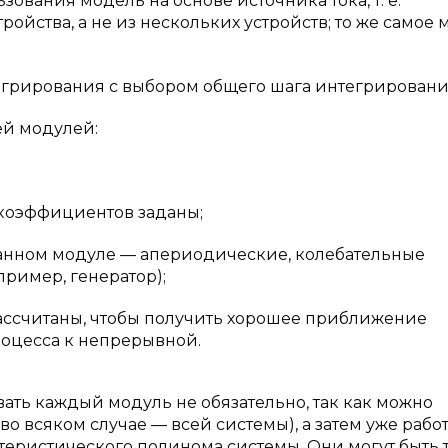
зования модель на основе источника тока, т. е.
ойства, а не из нескольких устройств; то же самое 
егрирования с выбором общего шага интегрирования
ей модулей:
 коэффициентов заданы;
анном модуле — апериодические, колебательные
ример, генератор);
рассчитаны, чтобы получить хорошее приближение
оцесса к непрерывной.
ать каждый модуль не обязательно, так как можно
 всяком случае — всей системы), а затем уже работ
теристического полинома системы. Они могут быть 