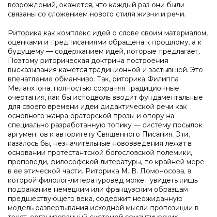
возрождений, окажется, что каждый раз они были
связаны со сложением нового стиля жизни и речи.
Риторика как комплекс идей о слове своим материалом,
оценками и предписаниями обращена к прошлому, а к
будущему — содержанием идей, которые предлагает.
Поэтому риторическая доктрина построения
высказывания кажется традиционной и застывшей. Это
впечатление обманчиво. Так, риторика Филиппа
Меланхтона, полностью сохраняя традиционные
очертания, как бы исподволь вводит фундаментальные
для своего времени идеи дидактической речи как
основного жанра ораторской прозы и опору на
специально разработанную топику — систему посылок
аргументов к авторитету Священного Писания. Эти,
казалось бы, незначительные нововведения лежат в
основании протестантской богословской полемики,
проповеди, философской литературы, по крайней мере
в ее этической части. Риторика М. В. Ломоносова, в
которой филолог-литературовед может увидеть лишь
подражание немецким или французским образцам
предшествующего века, содержит неожиданную
модель развертывания исходной мысли-пропозиции в