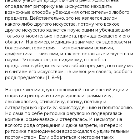
первой учебной дисциплиной о речи. Аристотель
определяет риторику как «искусство находить
возможные способы убеждения относительно любого
предмета. Действительно, это не является делом
какого-либо другого искусства, потому что всякое
другое искусство является поучающим и убеждающим
только относительно предмета, принадлежащего к его
области. Например, медицина занимается здоровьем и
болезнями, геометрия — изменениями величин,
арифметика — числами, и так все остальные искусства и
науки. Риторика же, по-видимому, способна
представить убедительным любой предмет, поэтому мы
и считаем его искусством, не имеющим своего, особого
рода предметов» [1; 8–9].
На протяжении двух с половиной тысячелетий идеи и
открытия риторики стимулировали грамматику,
лексикологию, стилистику, логику, поэтику и
литературную критику, юриспруденцию и политологию.
Но сама по себе риторика регулярно подвергалась
критике, осмеивалась и отвергалась. И несмотря на
всякого рода отрицания и даже запреты, интерес к
риторике периодически возрождался с удивительным
постоянством. Если обратиться к истории таких