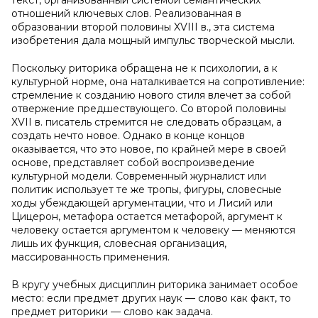
текст, организованный системой семантических
отношений ключевых слов. Реализованная в
образовании второй половины XVIII в., эта система
изобретения дала мощный импульс творческой мысли.
Поскольку риторика обращена не к психологии, а к
культурной норме, она наталкивается на сопротивление:
стремление к созданию нового стиля влечет за собой
отвержение предшествующего. Со второй половины
XVII в. писатель стремится не следовать образцам, а
создать нечто новое. Однако в конце концов
оказывается, что это новое, по крайней мере в своей
основе, представляет собой воспроизведение
культурной модели. Современный журналист или
политик использует те же тропы, фигуры, словесные
ходы убеждающей аргументации, что и Лисий или
Цицерон, метафора остается метафорой, аргумент к
человеку остается аргументом к человеку — меняются
лишь их функция, словесная организация,
массированность применения.
В кругу учебных дисциплин риторика занимает особое
место: если предмет других наук — слово как факт, то
предмет риторики — слово как задача.