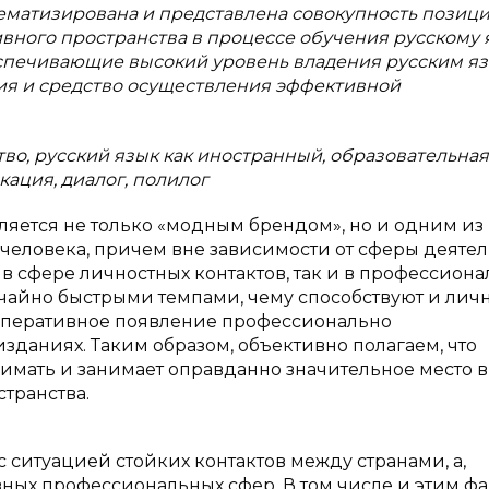
матизирована и представлена совокупность позици
ого пространства в процессе обучения русскому 
еспечивающие высокий уровень владения русским я
ния и средство осуществления эффективной
во, русский язык как иностранный, образовательная
кация, диалог, полилог
яется не только «модным брендом», но и одним из
еловека, причем вне зависимости от сферы деятел
 в сфере личностных контактов, так и в профессион
ычайно быстрыми темпами, чему способствуют и лич
 оперативное появление профессионально
зданиях. Таким образом, объективно полагаем, что
мать и занимает оправданно значительное место в
транства.
с ситуацией стойких контактов между странами, а,
зных профессиональных сфер. В том числе и этим ф