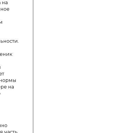
 на
нное
й
м
ьности.
ченик
ы
ет
т нормы
ере на
о
чно
я часть