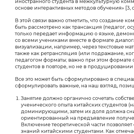
иностранного студента в межкультурную ком
основе интерактивных методов обучения» [3, c.
В этой связи важно отметить, что создание к
быть рассмотрено как трансакция (педагог, 
только передает информацию о языке, демон
со всеми учениками вместе в формате диалога
визуализации, например, через текстовые мат
также как ретрансляция (или подражание, ко
педагогом форматы; важно при этом формате
студентов в повторе, но не в продуцировании 
Все это может быть сформулировано в специа
сформулировать важные, на наш взгляд, пози
Занятие должно органично сочетать собств
ученического опыта китайских студентов (н
доминирующими, затем их доля должна сни
ориентированный на предъявление получен
Включение теоретической части позволяе
знаний китайскими студентами. Как отмечае