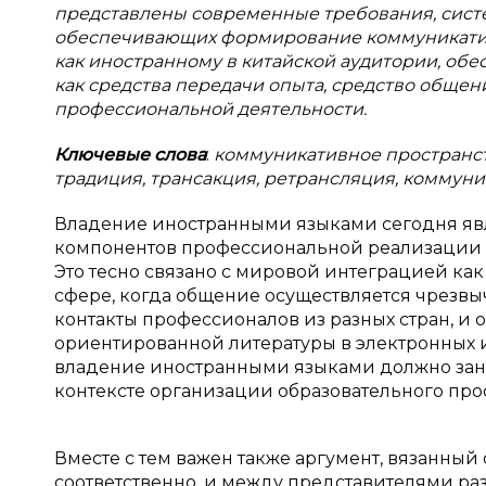
представлены современные требования, систе
обеспечивающих формирование коммуникативн
как иностранному в китайской аудитории, об
как средства передачи опыта, средство обще
профессиональной деятельности.
Ключевые слова
:
коммуникативное пространст
традиция, трансакция, ретрансляция, коммуни
Владение иностранными языками сегодня явл
компонентов профессиональной реализации ч
Это тесно связано с мировой интеграцией как
сфере, когда общение осуществляется чрезв
контакты профессионалов из разных стран, и
ориентированной литературы в электронных и
владение иностранными языками должно зани
контексте организации образовательного прос
Вместе с тем важен также аргумент, вязанный 
соответственно, и между представителями ра