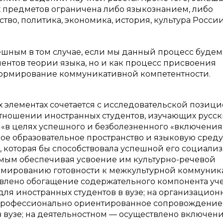
х предметов ограничена либо языкознанием, либо
тво, политика, экономика, история, культура Росси
пешным в том случае, если мы данный процесс будем
ентов теории языка, но и как процесс присвоения
формирование коммуникативной компетентности.
элементах сочетается с исследовательской позицие
отношении иностранных студентов, изучающих русс
о «в целях успешного и безболезненного «включения
ное образовательное пространство и языковую среду
, которая бы способствовала успешной его социали
самым обеспечивая усвоение им культурно-речевой
рмированию готовности к межкультурной коммуник
твлено обогащение содержательного компонента уч
для иностранных студентов в вузе; на организацио
профессионально ориентированное сопровождение
в вузе; на деятельностном — осуществлено включен