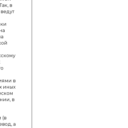
ак, в
 ведут
ики
на
ча
кой
сскому
к
го
иями в
х иных
ческом
нии, в
 (в
евод, а