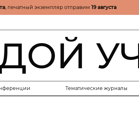
ста
, печатный экземпляр отправим
19 августа
ДОЙ У
нференции
Тематические журналы