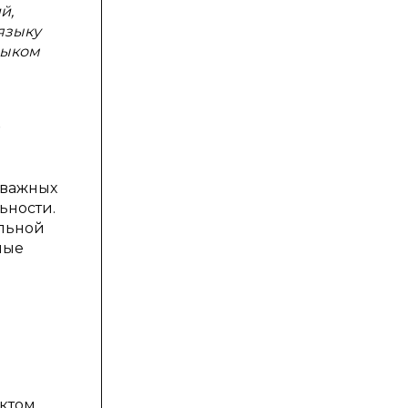
й,
языку
зыком
 важных
ьности.
альной
ные
актом