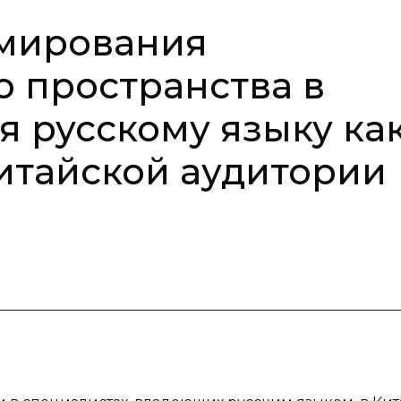
мирования
 пространства в
я русскому языку ка
итайской аудитории