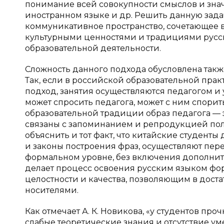
понимание всей совокупности смыслов и знач
иностранном языке и др. Решить данную зада
коммуникативное пространство, сочетающее 
культурными ценностями и традициями русс
образовательной деятельности.
Сложность данного подхода обусловлена такж
Так, если в российской образовательной пра
подход, занятия осуществляются педагогом и
может спросить педагога, может с ним спорит
образовательной традиции образ педагога — 
связаны с запоминанием и репродукцией полу
объяснить и тот факт, что китайские студент
и законы построения фраз, осуществляют пер
формальном уровне, без включения дополнител
делает процесс освоения русским языком ф
целостности и качества, позволяющим в доста
носителями.
Как отмечает А. К. Новикова, «у студентов пр
слабые теоретические знания и отсутствие ум