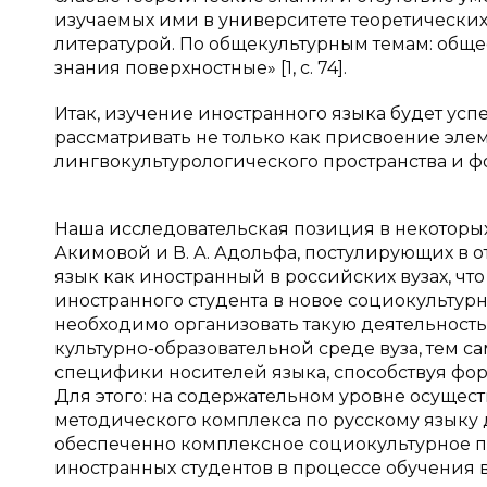
изучаемых ими в университете теоретически
литературой. По общекультурным темам: общес
знания поверхностные» [1, c. 74].
Итак, изучение иностранного языка будет ус
рассматривать не только как присвоение элем
лингвокультурологического пространства и 
Наша исследовательская позиция в некоторых 
Акимовой и В. А. Адольфа, постулирующих в 
язык как иностранный в российских вузах, чт
иностранного студента в новое социокультур
необходимо организовать такую деятельность
культурно-образовательной среде вуза, тем 
специфики носителей языка, способствуя фо
Для этого: на содержательном уровне осущес
методического комплекса по русскому языку 
обеспеченно комплексное социокультурное 
иностранных студентов в процессе обучения 