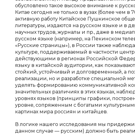
обусловлено такое высокое внимание к русском
Китае сегодня не только в вузах (более чем в 
активную работу Китайское Пушкинское обще
литературы, издаются на русском языке и в д
научных трудов, журналы и пр., даже в медиа
русском языке (например, на Пекинском тел
«Русские страницы»), в России также наблюд
культуре, поддерживаемый в частности цент
действующими в регионах Российской Федерации
языку в китайской аудитории, как показываю
стойкий, устойчивый и долговременный, а по
реализации, но и разработке специальной ме
уделять формированию коммуникативной комп
значительных различиях в этих языках, наблюд
уровнях языков (принципы графики, построени
уровне, сопряженным с богатыми культурны
картинах мира россиян и китайцев.
В логике нашего исследования мы придержив
данном случае — русским) должно быть реализов