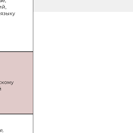
ае,
ий,
 языку
скому
й
е,