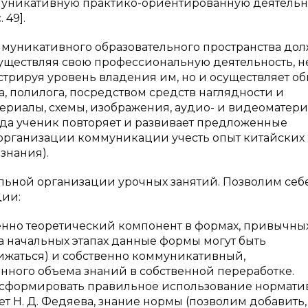
муникативную практико-ориентированную деятельн
 49].
оммуникативного образовательного пространства до
осуществляя свою профессиональную деятельность, н
стрируя уровень владения им, но и осуществляет о
, полилога, посредством средств наглядности и
ериалы, схемы, изображения, аудио- и видеоматериа
гда ученик повторяет и развивает предложенные
 организации коммуникации учесть опыт китайских
знания).
льной организации урочных занятий. Позволим себ
ции:
енно теоретический компонент в формах, привычны
а начальных этапах данные формы могут быть
жаться) и собственно коммуникативный,
ного объема знаний в собственной переработке.
т сформировать правильное использование нормати
т Н. Д. Федяева, знание нормы (позволим добавить,