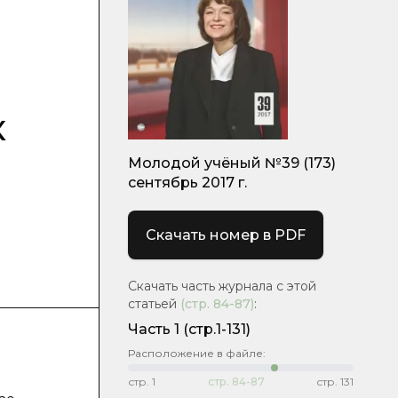
к
Молодой учёный №39 (173)
сентябрь 2017 г.
Скачать номер в PDF
Скачать часть журнала с этой
статьей
(стр.
84-87
)
:
Часть 1
(стр.1-131)
Расположение в файле:
стр.
1
стр.
84-87
стр.
131