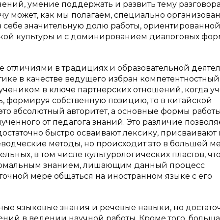
ений, умение поддержать и развить тему разговора
чу может, как мы полагаем, специально организова
в себе значительную долю работы, ориентированно
кой культуры и с доминированием диалоговых фор
е отличиями в традициях и образовательной деятел
ктике в качестве ведущего избран компетентностный
 учеником в ключе партнерских отношений, когда у
ь, формируя собственную позицию, то в китайской
это абсолютный авторитет, а основные формы работ
ченного от педагога знаний. Это различие позволя
ы достаточно быстро осваивают лексику, присваиваю
еводческие методы, но происходит это в большей м
ьных, в том числе культурологических пластов, чт
ормальным знанием, лишающим данный процесс
точной мере общаться на иностранном языке с его
очные языковые знания и речевые навыки, но достато
ений в ведении научной работы. Кроме того, больша