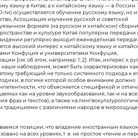
у языку в Китае, а к китайскому языку — в России. Т
70-ти) осуществляется обучение русскому языку, но и
ство, Ассоциация изучения русской и советской
вуязычном формате (на русском и китайском) сборн
пространстве и культуре Китая популярны передачи 
евидении регулярно выходит еженедельная переда
ается высокий интерес к китайскому языку и китайс
рами Конфуция и университетами Конфуция,
 [см. об этом, например: 1; 2]. Итак, интерес к ру
т наши наблюдения, может быть охарактеризован ка
этому требующий не только системного подхода к е
тодики, в логике которой особое внимание должно
етентности, что объясняется спецификой и отлич
аемых как на уровне звукообразования, так и на все
я фраз и текстов), а также на лингвокультурологи
ми традициями с различиями народов в мироощуще
аемся позиции, что владение иностранным языком
ано на всех уровнях, т. е. не простое чтение и пер