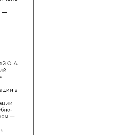
и —
й О. А.
кий
»
зации в
ации.
ебно-
нном —
ие