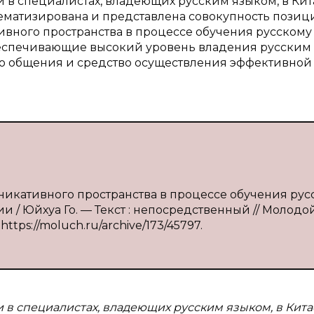
 в специалистах, владеющих русским языком, в Кит
ематизирована и представлена совокупность позиц
ного пространства в процессе обучения русскому
беспечивающие высокий уровень владения русским
во общения и средство осуществления эффективной
никативного пространства в процессе обучения рус
и / Юйхуа Го. — Текст : непосредственный // Молодо
https://moluch.ru/archive/173/45797.
 в специалистах, владеющих русским языком, в Кита