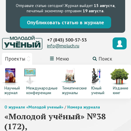
Отправьте статью сегодня!
Журнал выйдет
15 августа
,
печатный экземпляр отправим
19 августа
.
Опубликовать статью в журнале
+7 (843) 500-57-53
info@moluch.ru
Проекты
Меню
Поиск
Научный
Международные
Тематические
Юный
Издание
журнал
конференции
журналы
ученый
книг
О журнале «Молодой ученый»
/
Номера журнала
«Молодой учёный» №38
(172),