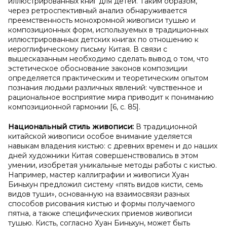
иллюстрированных книг для детей. Таким образом,
через ретроспективный анализ обнаруживается
преемственность монохромной живописи тушью и
композиционных форм, используемых в традиционных
иллюстрированных детских книгах по отношению к
иероглифическому письму Китая. В связи с
вышесказанным необходимо сделать вывод о том, что
эстетическое обоснование законов композиции
определяется практическим и теоретическим опытом
познания людьми различных явлений: чувственное и
рациональное восприятие мира приводит к пониманию
композиционной гармонии [6, с. 85].
Национальный стиль живописи:
В традиционной
китайской живописи особое внимание уделяется
навыкам владения кистью: с древних времен и до наших
дней художники Китая совершенствовались в этом
умении, изобретая уникальные методы работы с кистью.
Например, мастер каллиграфии и живописи Хуан
Биньхун предложил систему «пять видов кисти, семь
видов туши», основанную на взаимосвязи разных
способов рисования кистью и формы получаемого
пятна, а также специфических приемов живописи
тушью. Кисть, согласно Хуан Биньхун, может быть