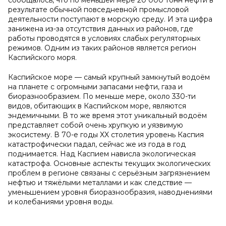
сообщалось, что по меньшей мере 20 000 тонн нефти в
результате обычной повседневной промысловой
деятельности поступают в морскую среду. И эта цифра
занижена из-за отсутствия данных из районов, где
работы проводятся в условиях слабых регуляторных
режимов. Одним из таких районов является регион
Каспийского моря.
Каспийское море — самый крупный замкнутый водоём
на планете с огромными запасами нефти, газа и
биоразнообразием. По меньше мере, около 330-ти
видов, обитающих в Каспийском море, являются
эндемичными. В то же время этот уникальный водоём
представляет собой очень хрупкую и уязвимую
экосистему. В 70-е годы XX столетия уровень Каспия
катастрофически падал, сейчас же из года в год
поднимается. Над Каспием нависла экологическая
катастрофа. Основные аспекты текущих экологических
проблем в регионе связаны с серьёзным загрязнением
нефтью и тяжёлыми металлами и как следствие —
уменьшением уровня биоразнообразия, наводнениями
и колебаниями уровня воды.