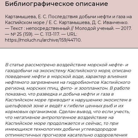
Библиографическое описание
Картамышева, Е. С. Последствия добычи нефти и газа на
Каспийском море / Е. С. Картамышева, Д. С. Иванченко.
— Текст : непосредственный // Молодой ученый. — 2017.
— № 25 (159). — С. 113-117. — URL:
https://moluch.ru/archive/159/44710.
В статье рассмотрено воздействие морской нефте- и
газодобычи на экосистему Каспийского моря, описано
поведение нефти в морской воде, характер влияния
нефтяного загрязнения на гидробионтов Каспийского
региона, морских птиц, фито- и зоопланктон. В работе
показано, что разведка и добыча нефти и газа в
Каспийском море приводит к нарушению экосистем в
шельфовой зоне и ведёт к гибели ценных рыб и их
кормовых организмов. Сделан вывод, что если учесть,
что негативное антропогенное воздействие на
Каспийское море продолжается и сейчас, то при
имеющихся технологиях добычи углеводородов
оптимистичных прогнозов касательно оздоровления