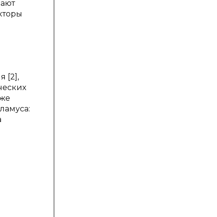
мают
кторы
 [2],
ческих
кже
ламуса:
а