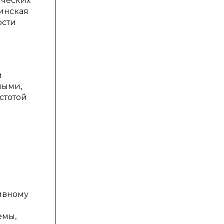
ических
инская
ости
и
ными,
стотой
ивному
емы,