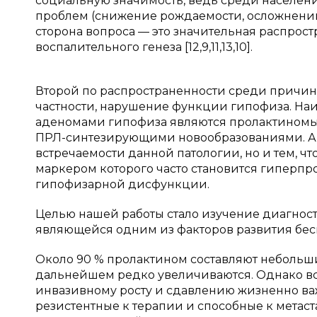
социальную значимость, ведь среди населен
проблем (снижение рождаемости, осложнений
сторона вопроса — это значительная распрост
воспалительного генеза [12,9,11,13,10].
Второй по распространенности среди причин
частности, нарушение функции гипофиза. На
аденомами гипофиза являются пролактиномы,
ПРЛ-синтезирующими новообразованиями. Акт
встречаемости данной патологии, но и тем, ч
маркером которого часто становится гиперпр
гипофизарной дисфункции.
Целью нашей работы стало изучение диагнос
являющейся одним из факторов развития бес
Около 90 % пролактином составляют небольши
дальнейшем редко увеличиваются. Однако в
инвазивному росту и сдавлению жизненно ва
резистентные к терапии и способные к метас