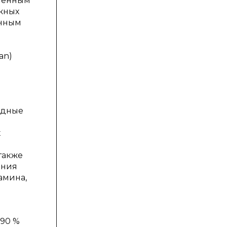
ышенным
жных
енным
an)
водные
х
также
ения
амина,
 90 %