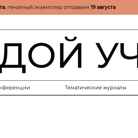
ста
, печатный экземпляр отправим
19 августа
ДОЙ У
нференции
Тематические журналы