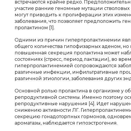
встречаются крайне редко. Предположитель
участие ранние геномные мутации стволовых
могут приводить к пролиферации этих изме
заболевания, что позволяет предположить ге
пролактином [1].
Одними из причин гиперпролактинемии являю
общего количества гипофизарных аденом, но н
повышенная секреция пролактина может наб
состояниях (стресс, период лактации), во вр
гиперпролактинемией сопровождаются забол
различные инфекции, инфильтративные проц
различной этиологии, заболевания других энд
Основной ролью пролактина в организме у о
репродуктивной системы. Именно поэтому ос
репродуктивные нарушения [4]. Идет нарушен
снижению активности ЛГ. Гиперпролактинеми
секрецию гонадоторпных гормонов, одноврем
ароматазы, наблюдается гипоэстрогения.