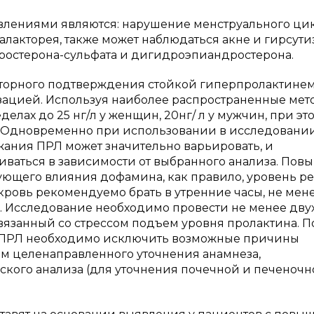
лениями являются: нарушение менструального цик
лакторея, также может наблюдаться акне и гирсутиз
ростерона-сульфата и дигидроэпиандростерона.
аторного подтверждения стойкой гиперпролактине
ацией. Используя наиболее распространенные мет
елах до 25 нг/л у женщин, 20нг/ л у мужчин, при это
00. Одновременно при использовании в исследовани
жания ПРЛ может значительно варьировать, и
ваться в зависимости от выбранного анализа. Пов
ующего влияния дофамина, как правило, уровень р
а кровь рекомендуемо брать в утренние часы, не мен
 Исследование необходимо провести не менее двух 
вязанный со стрессом подъем уровня пролактина. П
 ПРЛ необходимо исключить возможные причины
м целенаправленного уточнения анамнеза,
кого анализа (для уточнения почечной и печеночн