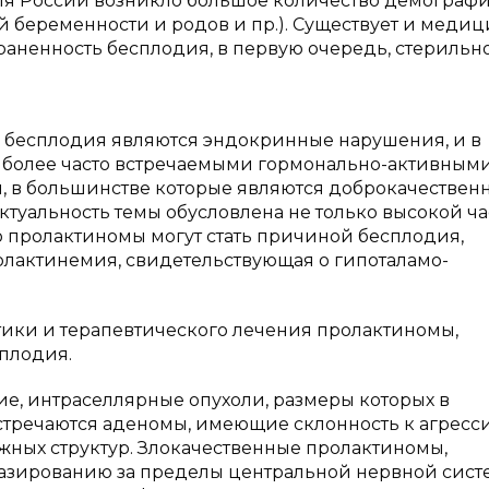
ия России возникло большое количество демограф
 беременности и родов и пр.). Существует и медиц
раненность бесплодия, в первую очередь, стерильн
 бесплодия являются эндокринные нарушения, и в
иболее часто встречаемыми гормонально-активным
 в большинстве которые являются доброкачествен
уальность темы обусловлена не только высокой ча
то пролактиномы могут стать причиной бесплодия,
олактинемия, свидетельствующая о гипоталамо-
тики и терапевтического лечения пролактиномы,
плодия.
е, интраселлярные опухоли, размеры которых в
стречаются аденомы, имеющие склонность к агресс
жных структур. Злокачественные пролактиномы,
тазированию за пределы центральной нервной сист