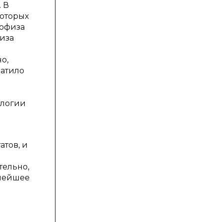
 В
которых
пофиза
иза
о,
ратило
ологии
атов, и
тельно,
ьнейшее