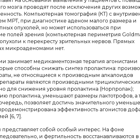
тавят на основании выявления у пациентов с пов
го мозга проводят после исключения других возмо
нность. Компьютерная томография (КТ) с внутрив
ем МРТ, при диагностике аденом малого размера и
ных опухолей, но может использоваться при
ие полей зрения (компьютерная периметрия Goldm
 опухоли к перекресту зрительных нервов. Прямых
ых микроаденомами нет.
ии занимает медикаментозная терапия агонистами
оторые способны снижать синтез пролактина: произ
раты, не относящиеся к производным алкалоидов
препараты являются производными трициклически
но для снижения уровня пролактина (Норпролак);
ию пролактина, уменьшают размеры лактотрофов, а 
 очередь, позволяет достичь значительного уменьш
 продемонстрирована эффективность агонистов доф
 [6, 7].
представляет собой особый интерес. На фоне
едовательно, и фертильность восстанавливаются в