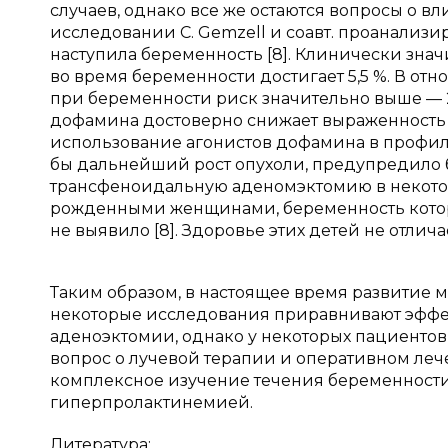
случаев, однако все же остаются вопросы о в
исследовании С. Gemzell и соавт. проанализи
наступила беременность [8]. Клинически зн
во время беременности достигает 5,5 %. В 
при беременности риск значительно выше — 2
дофамина достоверно снижает выраженность 
использование агонистов дофамина в профил
бы дальнейший рост опухоли, предупредило
трансфеноидальную аденомэктомию в некотор
рожденными женщинами, беременность котор
не выявило [8]. Здоровье этих детей не отлич
Таким образом, в настоящее время развитие 
некоторые исследования приравнивают эффек
аденоэктомии, однако у некоторых пациентов 
вопрос о лучевой терапии и оперативном леч
комплексное изучение течения беременности
гиперпролактинемией.
Литература: