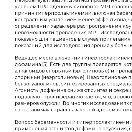
Нейровизуализация: диагноз пролактиномы с
уровнем ПРЛ аденомы гипофиза. МРТ головно
причин гиперпролактинемии, включая береме
контрастным усилением менее эффективна, ч
определении характера распространения круп
невозможности проведения МРТ. Исследован
показано для пациентов в случае прилегания
показаний для исследования зрения у больн
Ведущее место в лечении гиперпролактинем
дофамина [5]. Есть две группы препаратов, к
алкалоидов спорыньи (эрголиновые) и препа
спорыньи (неэрголиновые). Неэрголиновые 
бензогуанолинов, синтезированных специаль
Агонисты дофамина снижают синтез и секрец
подавляют пролиферацию клеток, что, в свою
размеров опухоли. Во многих исследованиях
сопоставимая с трансназальной аденомэктомией
Вопрос беременности и гиперпролактинемии 
применения агонистов дофамина овуляция, сл