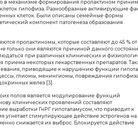
но в механизме формирования пролактином прини
 клеток гипофиза. Разнообразные активирующие фа
ненных клеток. Были описаны семейные формы
нетический компонент патогенеза образования
тся пролактиномы, которые составляют до 45 % от
е только они являются причиной данного состояния
людаться при различных клинических и физиологи
емя приема некоторых лекарственных препаратов. Та
евания, приводящие к нарушению функции гипота
ессы, глиомы, менингиомы, повреждения гипофиз
окринных желез [3].
боих полов является модулирование функций
нову клинических проявлений составляют
ие выработки ГнРГ гипоталамусом, что приводит к
я угнетает стимулирующее действие эстрогенов на
енно снижается их выброс. Блокируется действие