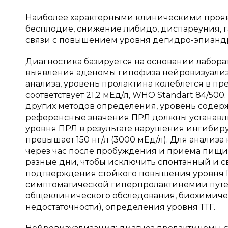
Наиболее характерными клиническими прояв
бесплодие, снижение либидо, диспареуния, га
связи с повышением уровня дегидро-эпианд
Диагностика базируется на основании лабор
выявления аденомы гипофиза нейровизуализ
анализа, уровень пролактина колеблется в пред
соответствует 21,2 мЕд/л, WHO Standart 84/5
других методов определения, уровень содер
референсные значения ПРЛ должны устанавли
уровня ПРЛ в результате нарушения ингибир
превышает 150 нг/л (3000 мЕд/л). Для анализ
через час после пробуждения и приема пищи.
разные дни, чтобы исключить спонтанный и с
подтверждения стойкого повышения уровня
симптоматической гиперпролактинемии путе
общеклинического обследования, биохимичес
недостаточности), определения уровня ТТГ.