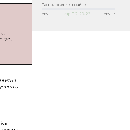
Расположение в файле:
стр.
1
стр.
Т.2. 20-22
стр.
53
 С.
. 20-
звития
зучению
обую