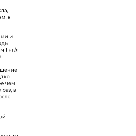
ла,
м, в
мии и
оды
м 1 нг/л
и
ышение
едко
ее чем
раз, в
осле
ой