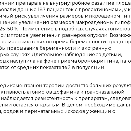
лиянии препарата на внутриутробное развитие плода.
ровали данные 187 пациенток с пролактиномами, у 
ачимый риск увеличения размеров микроаденом ги
отношении увеличения размеров макроаденомы гипоф
5–50 %. Применение в подобных случаях агонистов
симптомов, увеличения размеров опухоли. Возможн
актических целях во время беременности предотв
 бы прерывание беременности и экстренную
ых случаях. Длительное наблюдение за детьми,
ых наступила на фоне приема бромокриптина, пат
ается от средних показателей в популяции.
медикаментозной терапии достигло больших результ
тивность агонистов дофамина к трансназальной
наблюдается резистентность к препаратам, следова
ении остается открытым. В целом, необходимо дал
, родов и перинатальных исходов у женщин с