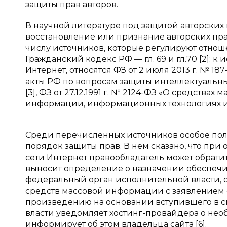
защиты прав авторов.
В научной литературе под защитой авторских
восстановление или признание авторских пра
числу источников, которые регулируют отноше
Гражданский кодекс РФ — гл. 69 и гл.70 [2];
Интернет, относятся ФЗ от 2 июля 2013 г. № 
акты РФ по вопросам защиты интеллектуальн
[3], ФЗ от 27.12.1991 г. № 2124-ФЗ «О средствах
информации, информационных технологиях и з
Среди перечисленных источников особое пол
порядок защиты прав. В нем сказано, что пр
сети Интернет правообладатель может обратит
выносит определение о назначении обеспечи
федеральный орган исполнительной власти, 
средств массовой информации с заявлением 
произведению на основании вступившего в с
власти уведомляет хостинг-провайдера о нео
информирует об этом владельца сайта [6].