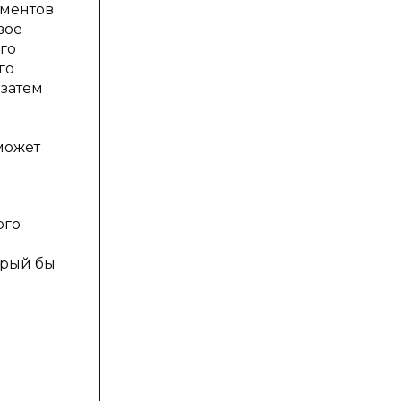
ументов
вое
го
го
 затем
может
ого
орый бы