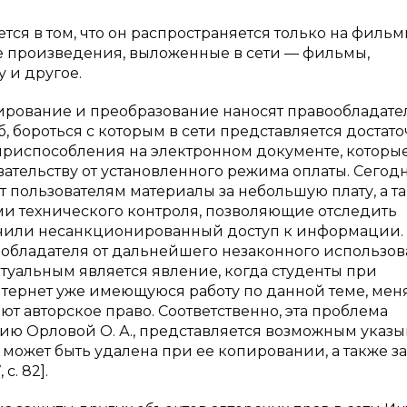
тся в том, что он распространяется только на фильм
се произведения, выложенные в сети — фильмы,
 и другое.
пирование и преобразование наносят правообладате
 бороться с которым в сети представляется достат
приспособления на электронном документе, которы
тельству от установленного режима оплаты. Сегод
 пользователям материалы за небольшую плату, а т
и технического контроля, позволяющие отследить
учили несанкционированный доступ к информации.
ообладателя от дальнейшего незаконного использо
ктуальным является явление, когда студенты при
нтернет уже имеющуюся работу по данной теме, мен
ют авторское право. Соответственно, эта проблема
ию Орловой О. А., представляется возможным указы
может быть удалена при ее копировании, а также з
. 82].