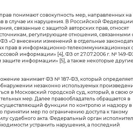
 прав понимают совокупность мер, направленных на
в в случае их нарушения. В Российской Федерации
ния, связанные с защитой авторских прав, относят
 к источникам, регулирующие отношения, связанными 
187-ФЗ «О внесении изменений в отдельные законода
ых прав в информационно-телекоммуникационных с
 массовой информации» [4], ФЗ от 27.07.2006 г. № 149-
ащите информации» [5], а также некоторые другие
ожение занимает ФЗ № 187-ФЗ, который определяет
и обнаружении незаконно используемых произведен
ься в Московский городской суд, который, в свою о
тельных мер. Далее правообладатель обращается в
осуществляющий функции по контролю и надзору в
о принятии мер по ограничению доступа к такому
илу судебного акта. Федеральный орган исполните
бходимости устранить нарушения, а последний