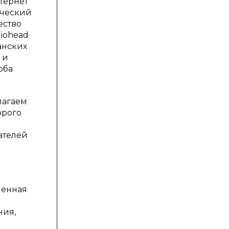
тернет
ический
ество
diohead
анских
 и
рба
лагаем
орого
ателей
ленная
ния,