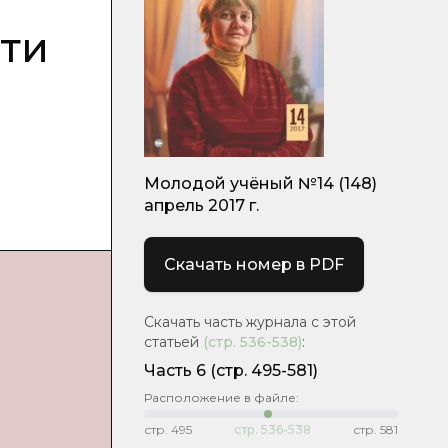
ети
Молодой учёный №14 (148)
апрель 2017 г.
Скачать номер в PDF
Скачать часть журнала с этой
статьей
(стр.
536-538
)
:
Часть 6
(cтр. 495-581)
Расположение в файле:
стр.
495
стр.
536-538
стр.
581