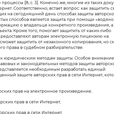
роцессы [8, с. 3]. Конечно же, многие из таких док
рнет. Соответственно, встает вопрос: как защитить с
щих на сегодняшний день способах защиты авторско
остых способов является защита при помощи «водяно
формацию о владельце конкретного произведения, а
кта. Кроме того, помогает защитить от каких-либо
е предоставляют авторам электронную лицензию на
сможет защитить от незаконного копирования, но с
о права в судебном разбирательстве.
и к юридическим методам защиты. Особое внимание
авовых и законодательных методов защиты авторск
редставляется необходимым разработать единый
енный защите авторских прав в сети Интернет, кот
рских прав на электронное произведение;
ских прав в сети Интернет;
рских прав в сети Интернет.