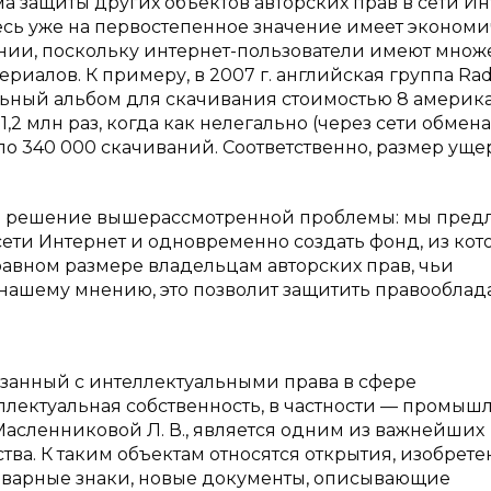
а защиты других объектов авторских прав в сети Ин
есь уже на первостепенное значение имеет эконом
ии, поскольку интернет-пользователи имеют множ
ериалов. К примеру, в 2007 г. английская группа Ra
ьный альбом для скачивания стоимостью 8 америк
2 млн раз, когда как нелегально (через сети обмена
ло 340 000 скачиваний. Соответственно, размер уще
ее решение вышерассмотренной проблемы: мы пред
сети Интернет и одновременно создать фонд, из кот
равном размере владельцам авторских прав, чьи
нашему мнению, это позволит защитить правооблад
язанный с интеллектуальными права в сфере
лектуальная собственность, в частности — промыш
Масленниковой Л. В., является одним из важнейших
а. К таким объектам относятся открытия, изобрете
товарные знаки, новые документы, описывающие