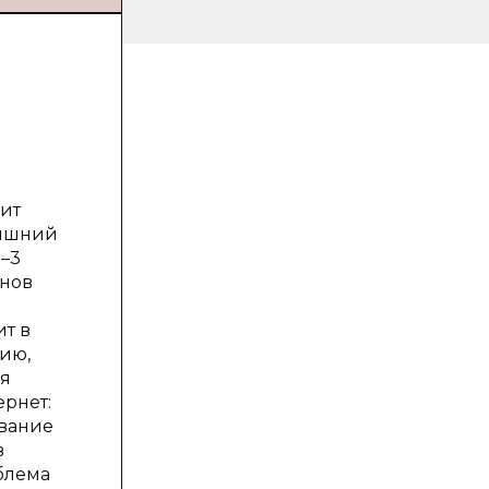
ит
няшний
2–3
онов
т в
ию,
ля
ернет:
вание
в
блема