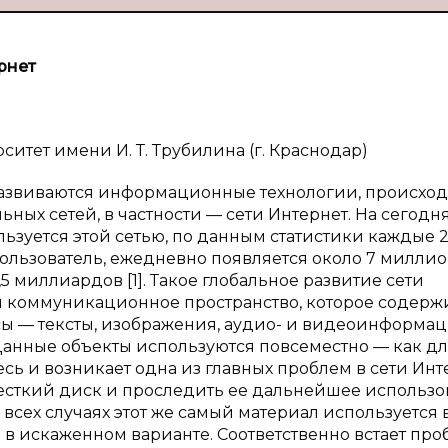
рнет
тет имени И. Т. Трубилина (г. Краснодар)
развиваются информационные технологии, происход
ьных сетей, в частности — сети Интернет. На сегод
ьзуется этой сетью, по данным статистики каждые 
ользователь, ежедневно появляется около 7 милли
,5 миллиардов [1]. Такое глобальное развитие сети
 коммуникационное пространство, которое содержи
ы — тексты, изображения, аудио- и видеоинформац
Данные объекты используются повсеместно — как д
сь и возникает одна из главных проблем в сети Инт
сткий диск и проследить ее дальнейшее использо
сех случаях этот же самый материал используется 
в искаженном варианте. Соответственно встает про