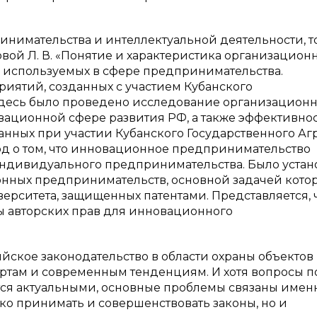
нимательства и интеллектуальной деятельности, т
вой Л. В. «Понятие и характеристика организацион
 используемых в сфере предпринимательства.
иятий, созданных с участием Кубанского
 Здесь было проведено исследование организацион
ационной сфере развития РФ, а также эффективно
нных при участии Кубанского Государственного Аг
вод о том, что инновационное предпринимательство
индивидуального предпринимательства. Было устан
ионных предпринимательств, основной задачей кото
ерситета, защищенных патентами. Представляется, 
ы авторских прав для инновационного
йское законодательство в области охраны объектов
артам и современным тенденциям. И хотя вопросы п
ся актуальными, основные проблемы связаны имен
ко принимать и совершенствовать законы, но и