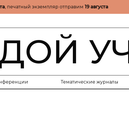
ста
, печатный экземпляр отправим
19 августа
ДОЙ У
нференции
Тематические журналы