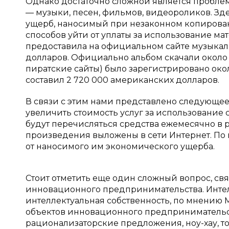
Однако достаточно сложной является проблем
— музыки, песен, фильмов, видеороликов. Зд
ущерб, наносимый при незаконном копирован
способов уйти от уплаты за использование мат
предоставила на официальном сайте музыкал
долларов. Официально альбом скачали около 1,
пиратские сайты) было зарегистрировано око
составил 2 720 000 американских долларов.
В связи с этим нами представлено следующ
увеличить стоимость услуг за использование 
будут перечисляться средства ежемесячно в 
произведения выложены в сети Интернет. По 
от наносимого им экономического ущерба.
Стоит отметить еще один сложный вопрос, св
инновационного предпринимательства. Интел
интеллектуальная собственность, по мнению 
объектов инновационного предпринимательств
рационализаторские предложения, ноу-хау, 