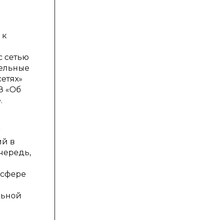
 к
с сетью
тельные
етях»
ФЗ «Об
.
ий в
чередь,
 сфере
льной