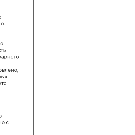
о
но-
но
сть
рарного
овлено,
рых
что
о
но с