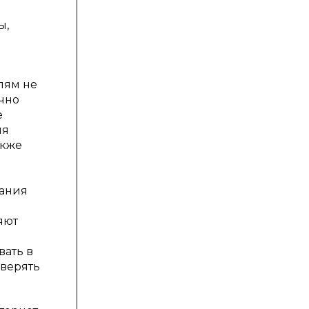
ы,
лям не
очно
е
ня
акже
вания
яют
вать в
аверять