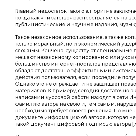
Главный недостаток такого алгоритма заключае
когда как «пиратство» распространяется на в
публицистические и научные издания, музыку
Такое незаконное использование, а также ко
только моральный, но и экономический ущерб,
сложным. Кончено, существуют специальные 
мешают незаконному копированию или укрыва
большинство интернет-порталов представляют
обладают достаточно эффективными системам
действия пользователя, если последние пол
Однако это не ограждает и не защищает прав
материалов. К примеру, сегодня достаточно а
написании курсовой работы находят в сети И
фамилию автора на свою и, тем самым, наруша
необходимо требует своего решения. По мнен
документе информацию об авторе, которая не 
такой документ цифровой подписью автора [7, с