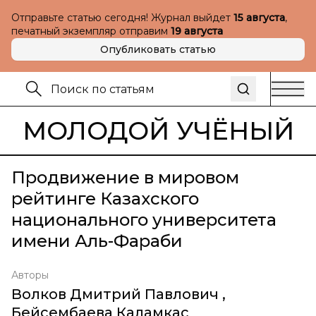
Отправьте статью сегодня! Журнал выйдет
15 августа
,
печатный экземпляр отправим
19 августа
Опубликовать статью
МОЛОДОЙ УЧЁНЫЙ
Продвижение в мировом
рейтинге Казахского
национального университета
имени Аль-Фараби
Авторы
Волков Дмитрий Павлович
,
Бейсембаева Каламкас