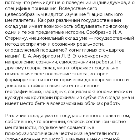
потому что речь идет не о поведении индивидуумов, а о
специфике понимания. Вследствие сего
целесообразным видится изучение “национального
менталитета». Как раз различный государственный
склад ума имеет возможность обдумывать по-всякому
одни и те же предметные истории. Сообразно И. А.
Стернину, «национальный склад ума — государственный
метод восприятия и осознания реальности,
определяемый парадигмой когнитивных стандартов
нации”. Е. А. Ануфриев и Л. В. Это конкретное
направление сознания, самосознания и работы. По-
другому говоря, склад ума отображает социально-
психологическое положение этноса, которое
формируется в итоге исторически долговременного и
довольно стойкого влияния естественно-
географических, народных, социально-экономических и
культурных критерий проживания субъекта склада ума и
имеет место быть в всевозможных обликах работы.
Различие склада ума от государственного нрава в том,
собственно, что конечный, являясь составной частью
ментальности, подключает совместные
психофизиологические черты жизнедеятельности
(определяемые принятой цивилизацией системой