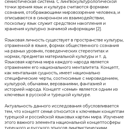
семиотическая система. С лингвокультурологической
точки зрения язык и культура считаются формами
сознания, отображающими мировоззрение человека, и
описываются в синхронном их взаимодействии,
поскольку язык служит средством накопления и
хранения культурно значимой информации [2].
Языковая личность существует в пространстве культуры,
отраженной в языке, формах общественного сознания
на разных уровнях, поведенческих стереотипах и
нормах, предметах материальной культуры и т. д.
Языковая картина мира каждого народа является
отражением его национального менталитета. Концепт,
как ментальная сущность, имеет национально
специфические черты, соотносимые с мировидением,
культурой, обычаями, верованиями, фантазией и
историей народа. Концепт «семья» является одним из
ключевых в русской и турецкой культуре.
Актуальность данного исследования обусловливается
тем, что концепт семья относится к ключевым концептам
турецкой и российской языковых картин мира. Изучение
этого важного элемента национальной концептосферы
турецкого и русского этносов лингвистическими