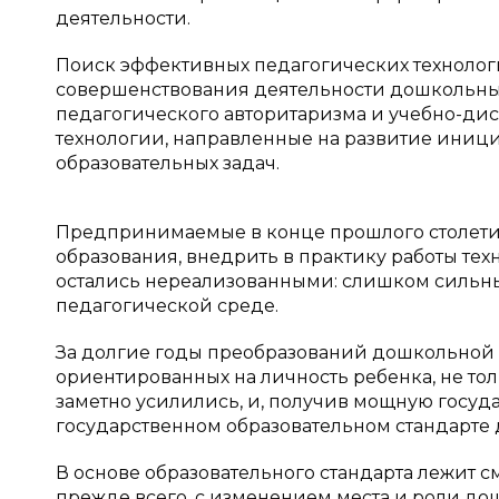
деятельности.
Поиск эффективных педагогических технолог
совершенствования деятельности дошкольны
педагогического авторитаризма и учебно-д
технологии, направленные на развитие иници
образовательных задач.
Предпринимаемые в конце прошлого столети
образования, внедрить в практику работы те
остались нереализованными: слишком сильны
педагогической среде.
За долгие годы преобразований дошкольной 
ориентированных на личность ребенка, не тол
заметно усилились, и, получив мощную госу
государственном образовательном стандарте
В основе образовательного стандарта лежит 
прежде всего, с изменением места и роли до