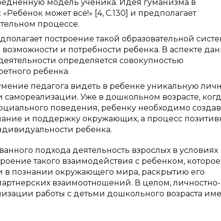
средненную модель ученика. Идея гуманизма в
Ребёнок может всё!» [4, С.130] и предполагает
ательном процессе.
олагает построение такой образовательной систе
возможности и потребности ребенка. В аспекте дан
деятельности определяется совокупностью
етного ребенка.
мение педагога видеть в ребенке уникальную личн
и самореализации. Уже в дошкольном возрасте, ког
оциального поведения, ребенку необходимо создав
знание и поддержку окружающих, а процесс позити
ндивидуальности ребенка.
анного подхода деятельность взрослых в условиях
оение такого взаимодействия с ребенком, которое
и в познании окружающего мира, раскрытию его
артнерских взаимоотношений. В целом, личностно-
изации работы с детьми дошкольного возраста име