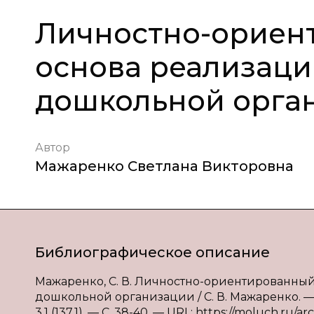
Личностно-ориен
основа реализаци
дошкольной орга
Автор
Мажаренко Светлана Викторовна
Библиографическое описание
Мажаренко, С. В. Личностно-ориентированный
дошкольной организации / С. В. Мажаренко. —
3.1 (137.1). — С. 38-40. — URL: https://moluch.ru/a