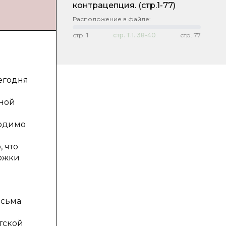
контрацепция.
(стр.1-77)
Расположение в файле:
стр.
1
стр.
Т.1. 38-40
стр.
77
егодня
вной
ходимо
 что
ржки
есьма
тской