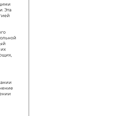
ющими
. Эта
гией
ого
кольной
ный
 их
ющих,
вании
ачение
лении