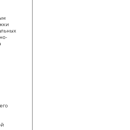
ным
ржки
альных
но-
а
его
ой