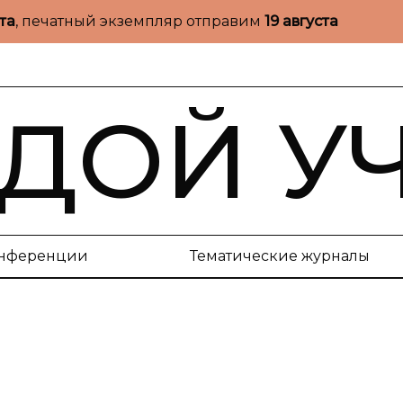
ста
, печатный экземпляр отправим
19 августа
ДОЙ У
нференции
Тематические журналы