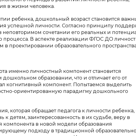
ия в жизни человека.
тии ребенка, дошкольный возраст становится важ
ния успешной личности. Согласно принципу подде
 в неповторимом сочетании его реальных и потенци
го процесса. В аспекте реализации ФГОС ДО личност
 в проектировании образовательного пространств
рта именно личностный компонент становится
дошкольном образовании, что и отличает его от
ал когнитивный компонент. Попытаемся выделить
остно-ориентированную парадигму дошкольного
я, которая обращает педагога к личности ребенка, 
 к детям, заинтересованность в их судьбе, веру в
ая компонента в новой модели образования
ирующему подходу в традиционной образовательн