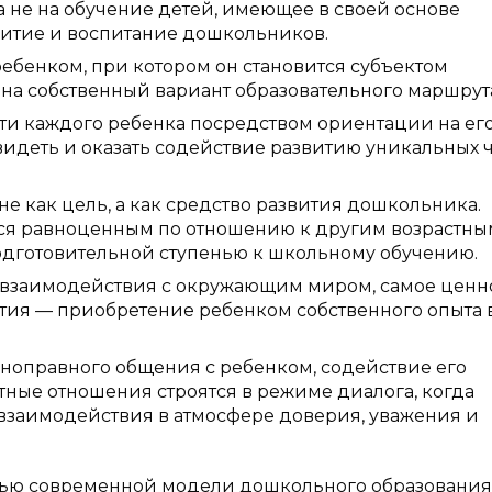
 не на обучение детей, имеющее в своей основе
звитие и воспитание дошкольников.
ебенком, при котором он становится субъектом
на собственный вариант образовательного маршрут
и каждого ребенка посредством ориентации на ег
видеть и оказать содействие развитию уникальных 
е как цель, а как средство развития дошкольника.
тся равноценным по отношению к другим возрастны
подготовительной ступенью к школьному обучению.
е взаимодействия с окружающим миром, самое ценн
тия — приобретение ребенком собственного опыта 
ноправного общения с ребенком, содействие его
ктные отношения строятся в режиме диалога, когда
 взаимодействия в атмосфере доверия, уважения и
стью современной модели дошкольного образования