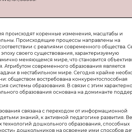
я происходят коренные изменения, масштабы и
тельны. Происходящие процессы направлены на
соответствии с реалиями современного общества. С
эпоху своего существования, характеризуемую
амично меняющемся мире, что становится объекти
 Атрибутом современного образования является
задачи в нестабильном мире. Сегодня крайне необ
ни: обществом востребована конкурентоспособная
ия системы образования. В связи с этим характерно,
ьного образования основана на доминанте подде
ования связана с переходом от информационной
етьми знаний, к активной педагогике развития. В
х технологий дошкольного образования, способных
ости» дошкольников на освоение ими способов де