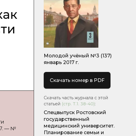
как
сти
Молодой учёный №3 (137)
январь 2017 г.
Скачать номер в PDF
Скачать часть журнала с этой
статьей
(стр.
Т.1. 38-40
)
:
Спецвыпуск Ростовский
государственный
ти
медицинский университет.
7. — №
Планирование семьи и