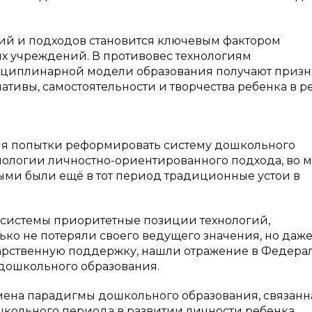
ий и подходов становится ключевым фактором
х учреждений. В противовес технологиям
исциплинарной модели образования получают приз
ативы, самостоятельности и творчества ребенка в 
я попытки реформировать систему дошкольного
хнологии личностно-ориентированного подхода, во 
ми были ещё в тот период традиционные устои в
системы приоритетные позиции технологий,
ько не потеряли своего ведущего значения, но даж
дарственную поддержку, нашли отражение в Федера
 дошкольного образования.
смена парадигмы дошкольного образования, связанн
школьного периода в развитии личности ребенка,