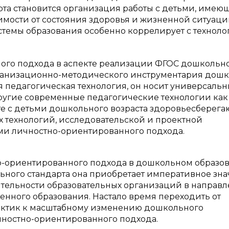
рта становится организация работы с детьми, име
имости от состояния здоровья и жизненной ситуации
стемы образования особенно коррелирует с техноло
ого подхода в аспекте реализации ФГОС дошкольн
ганизационно-методического инструментария дош
 педагогическая технология, он носит универсаль
другие современные педагогические технологии как
те с детьми дошкольного возраста здоровьесберега
технологий, исследовательской и проектной
ми личностно-ориентированного подхода.
тно-ориентированного подхода в дошкольном образо
льного стандарта она приобретает императивное зн
ятельности образовательных организаций в направ
енного образования. Настало время переходить от
актик к масштабному изменению дошкольного
чностно-ориентированного подхода.