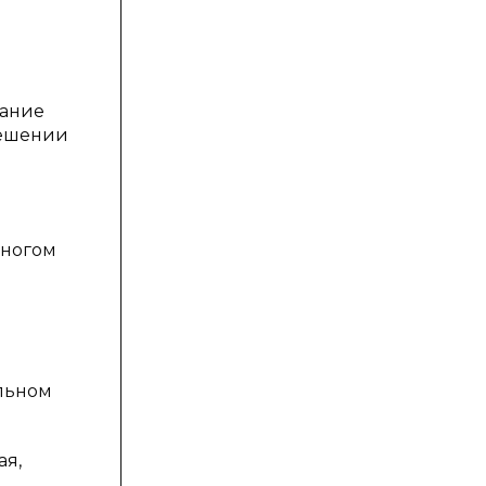
нание
решении
многом
е
льном
ая,