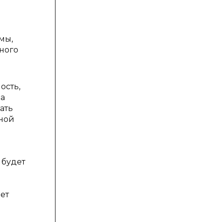
мы,
ного
ость,
да
ать
вной
 будет
ет