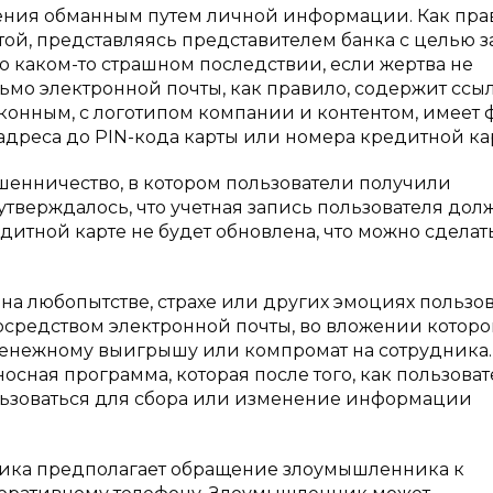
ения обманным путем личной информации. Как пра
ой, представляясь представителем банка с целью з
каком-то страшном последствии, если жертва не
ьмо электронной почты, как правило, содержит ссыл
конным, с логотипом компании и контентом, имеет
реса до PIN-кода карты или номера кредитной ка
шенничество, в котором пользователи получили
 утверждалось, что учетная запись пользователя дол
итной карте не будет обновлена, что можно сделат
 на любопытстве, страхе или других эмоциях пользов
средством электронной почты, во вложении которо
денежному выигрышу или компромат на сотрудника.
сная программа, которая после того, как пользоват
ользоваться для сбора или изменение информации
техника предполагает обращение злоумышленника к