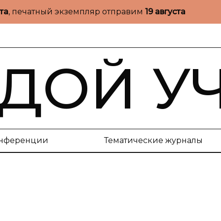
ста
, печатный экземпляр отправим
19 августа
ДОЙ У
нференции
Тематические журналы