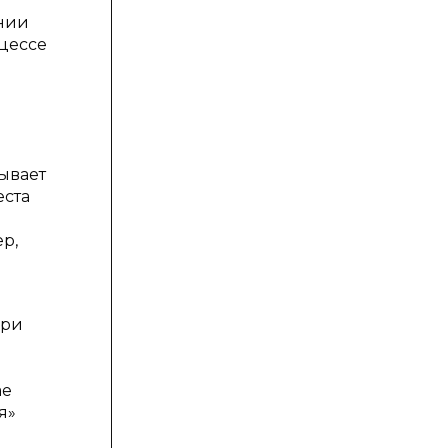
нии
оцессе
ывает
еста
р,
при
ае
я»