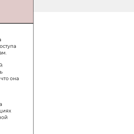
а
оступа
ам.
й
ь
что она
а
циях
ной