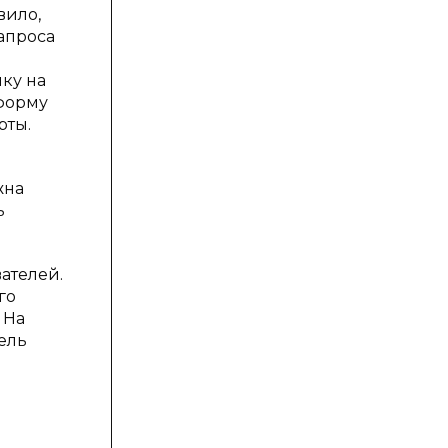
вило,
апроса
ку на
 форму
рты.
жна
ь
ателей.
го
 На
ель