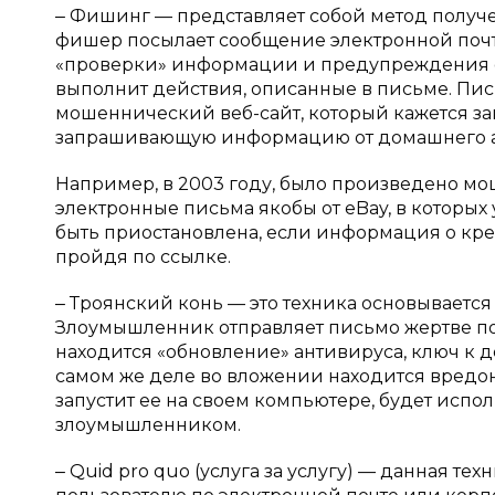
‒ Фишинг — представляет собой метод получ
фишер посылает сообщение электронной почт
«проверки» информации и предупреждения о 
выполнит действия, описанные в письме. Пис
мошеннический веб-сайт, который кажется за
запрашивающую информацию от домашнего ад
Например, в 2003 году, было произведено мо
электронные письма якобы от eBay, в которых
быть приостановлена, если информация о кред
пройдя по ссылке.
‒ Троянский конь — это техника основывается
Злоумышленник отправляет письмо жертве по
находится «обновление» антивируса, ключ к 
самом же деле во вложении находится вредоно
запустит ее на своем компьютере, будет исп
злоумышленником.
‒ Quid pro quo (услуга за услугу) — данная 