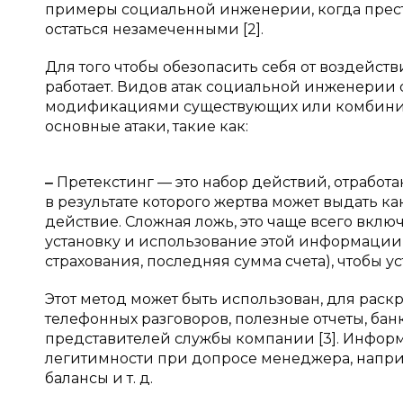
примеры социальной инженерии, когда прест
остаться незамеченными [2].
Для того чтобы обезопасить себя от воздейст
работает. Видов атак социальной инженерии 
модификациями существующих или комбинирую
основные атаки, такие как:
‒
Претекстинг — это набор действий, отработ
в результате которого жертва может выдать
действие. Сложная ложь, это чаще всего вкл
установку и использование этой информации
страхования, последняя сумма счета), чтобы у
Этот метод может быть использован, для раск
телефонных разговоров, полезные отчеты, ба
представителей службы компании [3]. Инфор
легитимности при допросе менеджера, наприм
балансы и т. д.