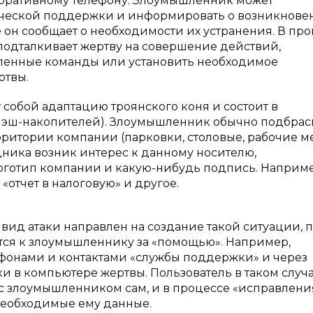
поративному телефону. Злоумышленник может
нической поддержки и информировать о возникнове
 он сообщает о необходимости их устранения. В пр
одталкивает жертву на совершение действий,
енные команды или установить необходимое
ртвы.
 собой адаптацию троянского коня и состоит в
лэш-накопителей). Злоумышленник обычно подбрас
рритории компании (парковки, столовые, рабочие м
рудника возник интерес к данному носителю,
оготип компании и какую-нибудь подпись. Наприме
«отчет в налоговую» и другое.
ид атаки направлен на создание такой ситуации, 
тся к злоумышленнику за «помощью». Например,
фонами и контактами «службы поддержки» и через
и в компьютере жертвы. Пользователь в таком случ
 с злоумышленником сам, и в процессе «исправлени
еобходимые ему данные.