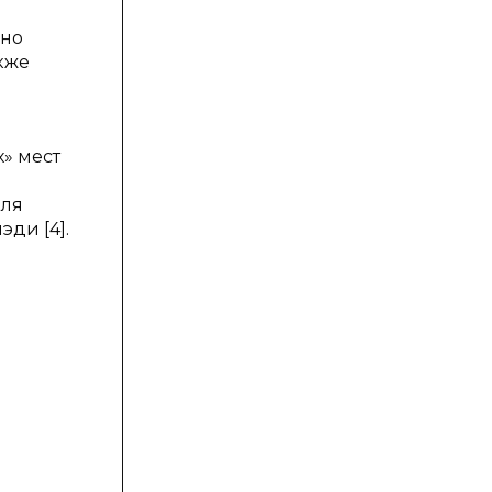
ано
кже
ь
» мест
для
ди [4].