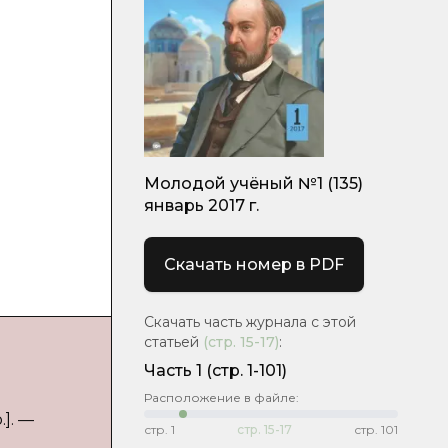
Молодой учёный №1 (135)
январь 2017 г.
Скачать номер в PDF
Скачать часть журнала с этой
статьей
(стр.
15-17
)
:
Часть 1
(стр. 1-101)
Расположение в файле:
]. —
стр.
1
стр.
15-17
стр.
101