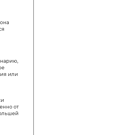
 она
ся
енарию,
ое
ния или
си
енно от
большей