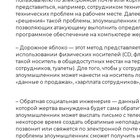
пользователю по электронной почте или кор
представиться, например, сотрудником тех
технических проблем на рабочем месте. Далее
«решения» такой проблемы, злоумышленник п
позволяющих атакующему выполнить определ
программное обеспечение на компьютере же
‒ Дорожное яблоко — этот метод представляет
использовании физических носителей (CD, ф
такой носитель в общедоступных местах на те
сотрудников, туалеты). Для того, чтобы у сот
злоумышленник может нанести на носитель л
«данные о продажах», «зарплата сотрудников», 
‒ Обратная социальная инженерия — данный в
которой жертва вынуждена будет сама обрати
злоумышленник может выслать письмо с теле
некоторое время создать обратимые неполадк
позвонит или свяжется по электронной почте
проблемы злоумышленник сможет получить н