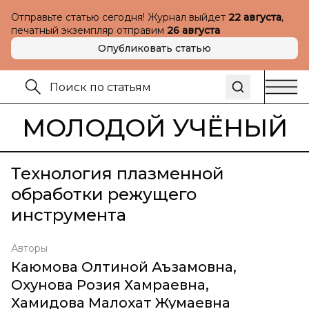
Отправьте статью сегодня! Журнал выйдет
22 августа
,
печатный экземпляр отправим
26 августа
Опубликовать статью
МОЛОДОЙ УЧЁНЫЙ
Технология плазменной
обработки режущего
инструмента
Авторы
Каюмова Олтиной Аъзамовна
,
Охунова Розия Хамраевна
,
Хамидова Малохат Жумаевна