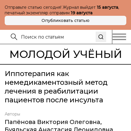
Отправьте статью сегодня! Журнал выйдет
15 августа
,
печатный экземпляр отправим
19 августа
Опубликовать статью
МОЛОДОЙ УЧЁНЫЙ
Иппотерапия как
немедикаментозный метод
лечения в реабилитации
пациентов после инсульта
Авторы
Папёнова Виктория Олеговна
,
Буяльская Анастасия Леонидовна