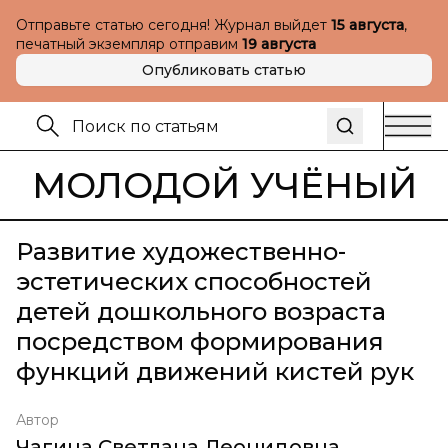
Отправьте статью сегодня! Журнал выйдет
15 августа
,
печатный экземпляр отправим
19 августа
Опубликовать статью
МОЛОДОЙ УЧЁНЫЙ
Развитие художественно-
эстетических способностей
детей дошкольного возраста
посредством формирования
функций движений кистей рук
Автор
Чагина Светлана Леонидовна