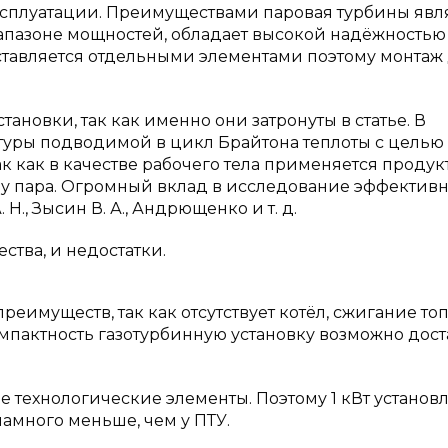
ксплуатации. Преимуществами паровая турбины явл
иапазоне мощностей, обладает высокой надёжностью
ставляется отдельными элементами поэтому монтаж
ановки, так как именно они затронуты в статье. В
туры подводимой в цикл Брайтона теплоты с целью
к как в качестве рабочего тела применяется продук
 у пара. Огромный вклад в исследование эффектив
., Зысин В. А., Андрющенко и т. д.
ства, и недостатки.
еимуществ, так как отсутствует котёл, сжигание то
пактность газотурбинную установку возможно дост
ые технологические элементы. Поэтому 1 кВт устано
амного меньше, чем у ПТУ.