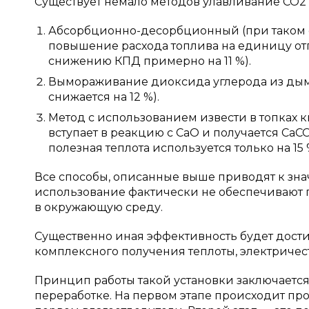
Существует немало методов улавливание СО2 
Абсорбционно-десорбционный (при таком с
повышение расхода топлива на единицу отпу
снижению КПД примерно на 11 %).
Вымораживание диоксида углерода из дымо
снижается на 12 %).
Метод с использованием извести в топках к
вступает в реакцию с СаО и получается СаСО3
полезная теплота используется только на 15 %
Все способы, описанные выше приводят к зн
использование фактически не обеспечивают
в окружающую среду.
Существенно иная эффективность будет дости
комплексного получения теплоты, электричеств
Принцип работы такой установки заключается 
переработке. На первом этапе происходит про