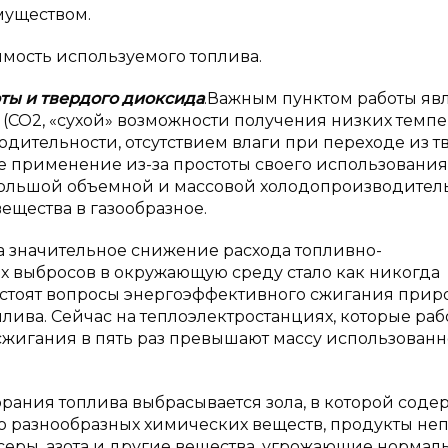
муществом.
имость используемого топлива.
ты и
твердого диоксида
.
Важным пунктом работы яв
СО2, «сухой» возможности получения низких темпе
ительности, отсутствием влаги при переходе из т
е применение из-за простоты своего использования
большой объемной и массовой холодопроизводитель
ещества в газообразное.
са значительное снижение расхода топливно-
х выбросов в окружающую среду стало как никогда
 стоят вопросы энергоэффективного сжигания прир
оплива. Сейчас на теплоэлектростанциях, которые раб
о сжигания в пять раз превышают массу использованн
рания топлива выбрасывается зола, в которой соде
о разнообразных химических веществ, продукты не
 серы, азота и другие вещества, угрожающие нормал