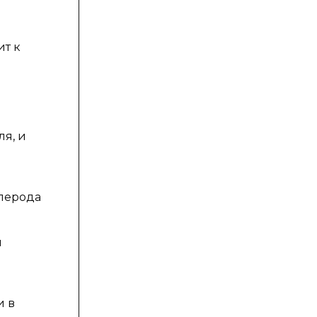
ит к
Д
ля, и
лерода
я
и в