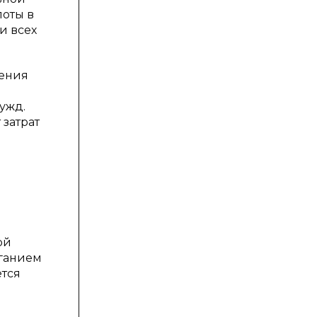
лоты в
и всех
чения
ужд.
 затрат
ой
иганием
ется