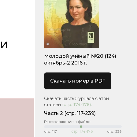
ми
Молодой учёный №20 (124)
октябрь-2 2016 г.
Скачать номер в PDF
Скачать часть журнала с этой
статьей
(стр.
174-176
)
:
Часть 2
(стр. 117-239)
Расположение в файле:
стр.
117
стр.
174-176
стр.
239