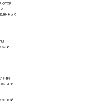
яются
 и
 данных
ты
ности
плива
авлять
вленной