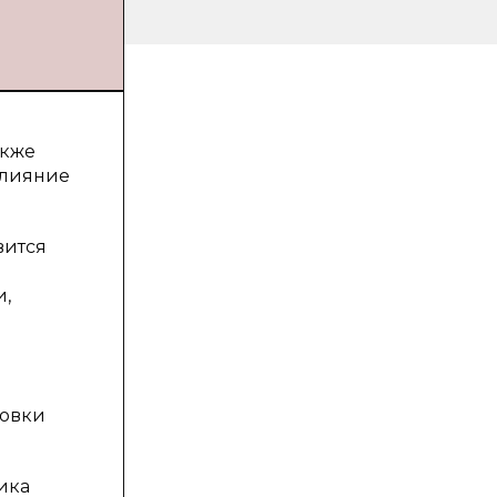
акже
влияние
вится
и,
новки
ика