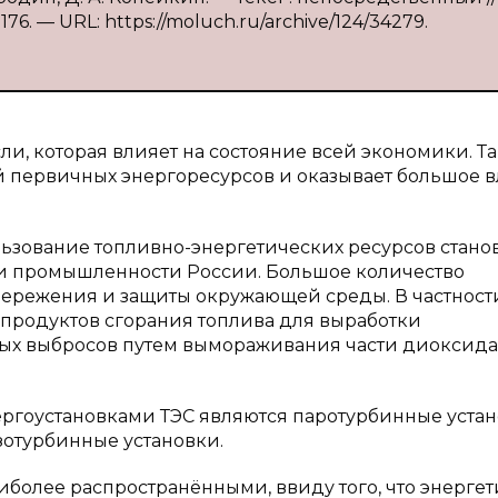
76. — URL: https://moluch.ru/archive/124/34279.
ли, которая влияет на состояние всей экономики. Т
й первичных энергоресурсов и оказывает большое 
ьзование топливно-энергетических ресурсов стано
и промышленности России. Большое количество
бережения и защиты окружающей среды. В частност
продуктов сгорания топлива для выработки
ых выбросов путем вымораживания части диоксида
гоустановками ТЭС являются паротурбинные уста
азотурбинные установки.
иболее распространёнными, ввиду того, что энергет