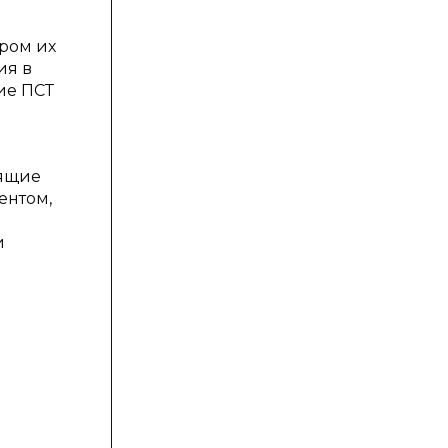
а
ором их
ия в
ие ПСТ
дящие
ентом,
и