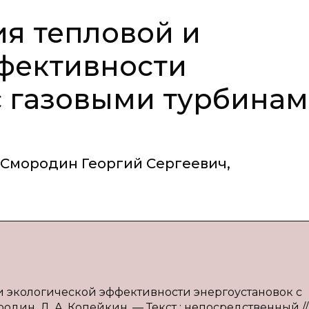
я тепловой и
фективности
с газовыми турбина
Смородин Георгий Сергеевич
,
и экологической эффективности энергоустановок с
родин, Д. А. Копейкин. — Текст : непосредственный //