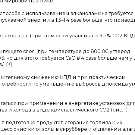
в мировой практике.
пособе с использованием алканоламина требуется
скаемой энергии в 1,3–1,4 раза больше, что привод
вых газов (при этом если улавливать 90 % СО2 КП
ипящего слоя (при температуре до 800 0С углерод
, но для этого требуется СаО в 4 раза больше чем уг
) [3].
ачительному снижению КПД и при практическом
 потребности по уменьшению выбросов диоксида уг
гаться при применении в энергетике установок дл
а и холода в виде кристаллического СО2 (рис. 1).
в подготовке продуктов сгорания топлива к их
цесс очистки от золы в скруббере и отделении влаг