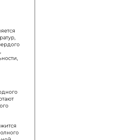
ляется
ратур,
вердого
,
ности,
одного
отают
ого
ржится
полного
ьной