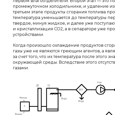
первом влагоотделители. Второй этап — это 
промежуточном холодильнике, и удаление из 
третьем этапе продукты сгорания топлива пр
температура уменьшается до температуры пер
твердое, минуя жидкое, и далее уже поступа
и кристаллизация СО2, а в сепараторе уже п
устройствами.
Когда произошло охлаждение продуктов сгор
газы уже не являются греющим агентов, а яв
за счет того, что их температура после этого
окружающей среды. Вследствие этого отсутст
газами.