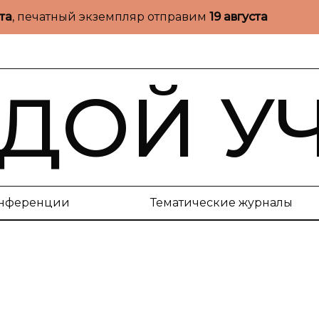
ста
, печатный экземпляр отправим
19 августа
ДОЙ У
нференции
Тематические журналы