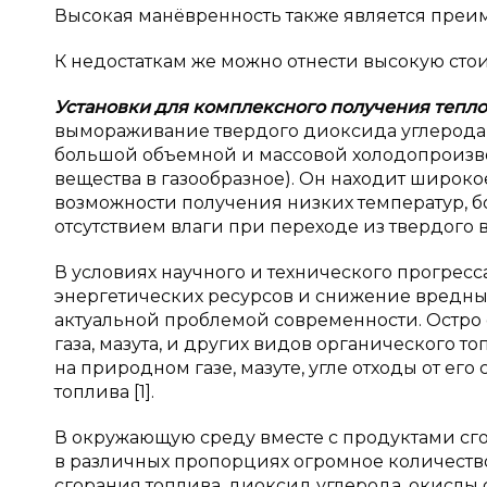
Высокая манёвренность также является преи
К недостаткам же можно отнести высокую сто
Установки для комплексного получения тепло
вымораживание твердого диоксида углерода (
большой объемной и массовой холодопроизвод
вещества в газообразное). Он находит широко
возможности получения низких температур, 
отсутствием влаги при переходе из твердого в
В условиях научного и технического прогрес
энергетических ресурсов и снижение вредны
актуальной проблемой современности. Остро
газа, мазута, и других видов органического т
на природном газе, мазуте, угле отходы от ег
топлива [1].
В окружающую среду вместе с продуктами сго
в различных пропорциях огромное количеств
сгорания топлива, диоксид углерода, окислы