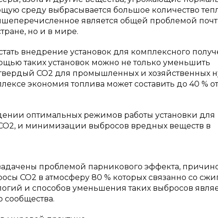
ющую среду выбрасывается большое количество теп
вышеперечисленное является общей проблемой почт
тране, но и в мире.
тать внедрение установок для комплексного полу
мощью таких установок можно не только уменьшить
ь твердый СО2 для промышленных и хозяйственных н
лексе экономия топлива может составить до 40 % от
ждении оптимальных режимов работы установки для
 СО2, и минимизации выбросов вредных веществ в
озадачены проблемой парникового эффекта, причин
осы СО2 в атмосферу 80 % которых связанно со сж
ологий и способов уменьшения таких выбросов явля
 сообщества.