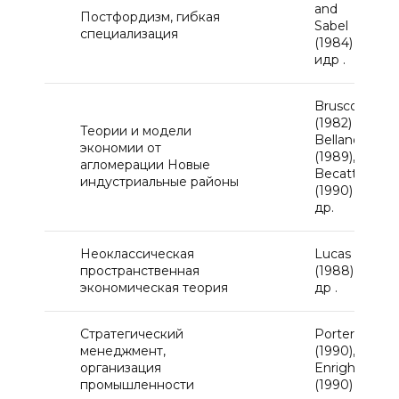
and
Постфордизм, гибкая
Sabel
специализация
(1984)
идр .
Brusco
(1982)
Теории и модели
Bellandi
экономии от
(1989),
агломерации Новые
Becattini
индустриальные районы
(1990) и
др.
Неоклассическая
Lucas
пространственная
(1988) и
экономическая теория
др .
Стратегический
Porter
менеджмент,
(1990),
организация
Enright
промышленности
(1990)