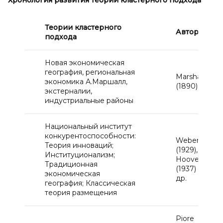
Хронология развития теории кластерного подхода
Теории кластерного
Авторы
подхода
Новая экономическая
география, региональная
Marshall
экономика А.Маршалл,
(1890)
экстерналии,
индустриальные районы
Национальный институт
конкурентоспособности:
Weber
Теория инноваций;
(1929),
Институционализм;
Hoover
Традиционная
(1937) и
экономическая
др.
география; Классическая
теория размещения
Piore