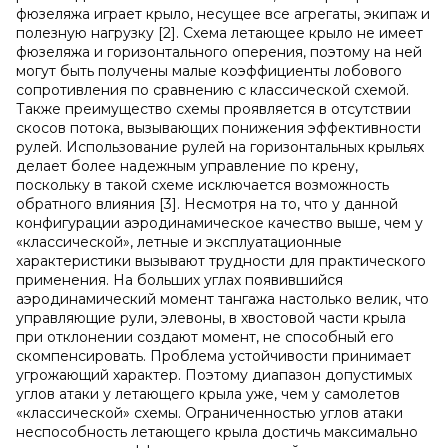
фюзеляжа играет крыло, несущее все агрегаты, экипаж и
полезную нагрузку [2]. Схема летающее крыло не имеет
фюзеляжа и горизонтального оперения, поэтому на ней
могут быть получены малые коэффициенты лобового
сопротивления по сравнению с классической схемой.
Также преимущество схемы проявляется в отсутствии
скосов потока, вызывающих понижения эффективности
рулей. Использование рулей на горизонтальных крыльях
делает более надежным управление по крену,
поскольку в такой схеме исключается возможность
обратного влияния [3]. Несмотря на то, что у данной
конфигурации аэродинамическое качество выше, чем у
«классической», летные и эксплуатационные
характеристики вызывают трудности для практического
применения. На больших углах появившийся
аэродинамический момент тангажа настолько велик, что
управляющие рули, элевоны, в хвостовой части крыла
при отклонении создают момент, не способный его
скомпенсировать. Проблема устойчивости принимает
угрожающий характер. Поэтому диапазон допустимых
углов атаки у летающего крыла уже, чем у самолетов
«классической» схемы. Ограниченностью углов атаки
неспособность летающего крыла достичь максимально