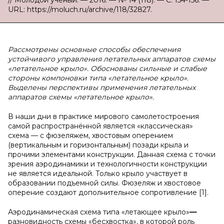
// Молодой ученый. — 2016. — № 14 (118). — С. 154-156. —
URL: https://moluch.ru/archive/118/32827.
Рассмотрены основные способы обеспечения
устойчивого управления летательных аппаратов схемы
«летательное крыло». Обоснованы сильные и слабые
стороны компоновки типа «летательное крыло».
Выделены перспективы применения летательных
аппаратов схемы «летательное крыло».
В наши дни в практике мирового самолетостроения
самой распространённой является «классическая»
схема — с фюзеляжем, хвостовым оперением
(вертикальным и горизонтальным) позади крыла и
прочими элементами конструкции. Данная схема с точки
зрения аэродинамики и технологичности конструкции
не является идеальной. Только крыло участвует в
образовании подъемной силы. Фюзеляж и хвостовое
оперение создают дополнительное сопротивление [1].
Аэродинамическая схема типа «летающее крыло»
—
разновидность схемы «бесхвостка», в которой роль