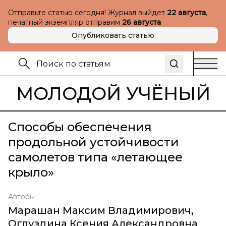
Отправьте статью сегодня! Журнал выйдет
22 августа
,
печатный экземпляр отправим
26 августа
Опубликовать статью
МОЛОДОЙ УЧЁНЫЙ
Способы обеспечения
продольной устойчивости
самолетов типа «летающее
крыло»
Авторы
Марашан Максим Владимирович
,
Оглуздина Ксения Александровна