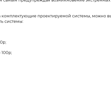
тем самым предупреждая возникновение экстренных
а комплектующие проектируемой системы, можно в
ь системы:
0р;
 100р;