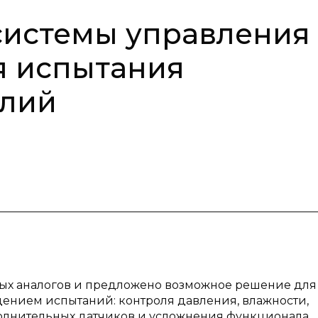
системы управления
я испытания
елий
ых аналогов и предложено возможное решение для
дением испытаний: контроля давления, влажности,
олнительных датчиков и усложнения функционала