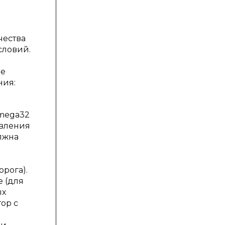
чества
словий.
ие
ния:
Tmega32
авления
лжна
рога).
е (для
ых
ор с