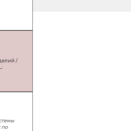
делий /
L:
истемы
 по