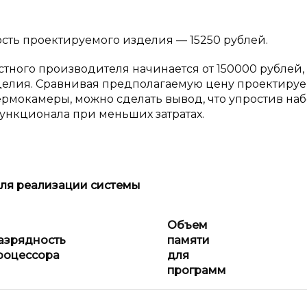
сть проектируемого изделия — 15250 рублей.
ого производителя начинается от 150000 рублей, 
делия. Сравнивая предполагаемую цену проектиру
мокамеры, можно сделать вывод, что упростив на
ункционала при меньших затратах.
ля реализации системы
Объем
азрядность
памяти
роцессора
для
программ