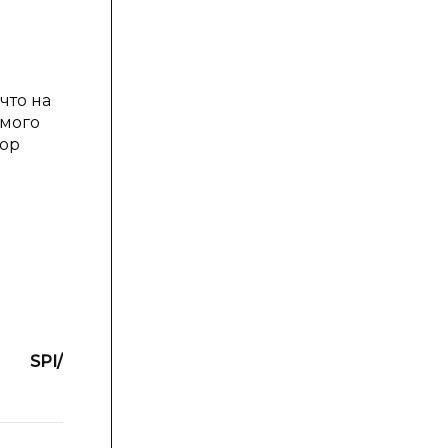
что на
емого
бор
Потребляемая
SPI/I2C/ADC
мощность