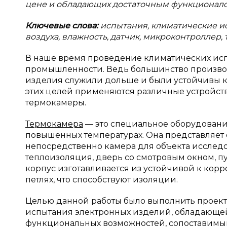
цене и обладающих достаточным функционало
Ключевые слова:
испытания, климатические ис
воздуха, влажность, датчик, микроконтроллер,
В наше время проведение климатических ис
промышленности. Ведь большинство производ
изделия служили дольше и были устойчивы к
этих целей применяются различные устройст
термокамеры.
Термокамера
— это специальное оборудован
повышенных температурах. Она представляет 
непосредственно камера для объекта исследо
теплоизоляция, дверь со смотровым окном, пу
корпус изготавливается из устойчивой к кор
петлях, что способствуют изоляции.
Целью данной работы было выполнить проек
испытания электронных изделий, обладающе
функциональных возможностей, сопоставимы