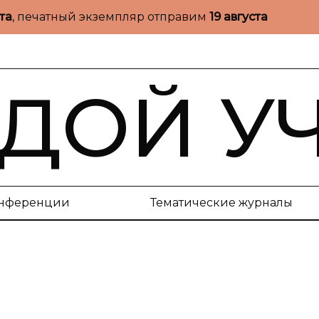
ста
, печатный экземпляр отправим
19 августа
ДОЙ У
нференции
Тематические журналы