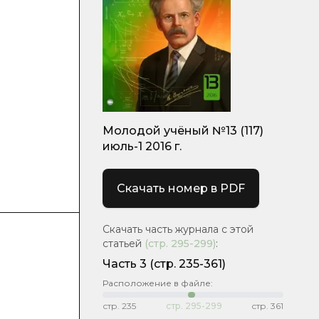
Молодой учёный №13 (117)
июль-1 2016 г.
Скачать номер в PDF
Скачать часть журнала с этой
статьей
(стр.
295-299
)
:
Часть 3
(стр. 235-361)
Расположение в файле:
стр.
235
стр.
295-299
стр.
361