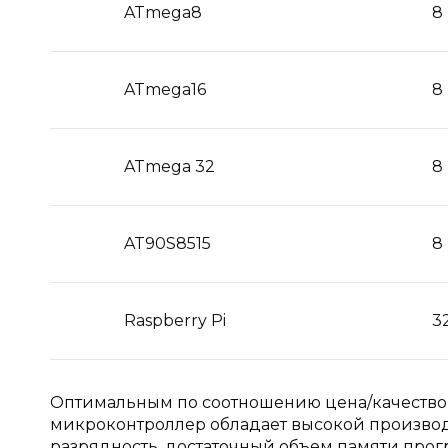
ATmega8
8
ATmega16
8
ATmega 32
8
AT90S8515
8
Raspberry Pi
3
Оптимальным по соотношению цена/качество
микроконтроллер обладает высокой произво
разрядность, достаточный объем памяти про