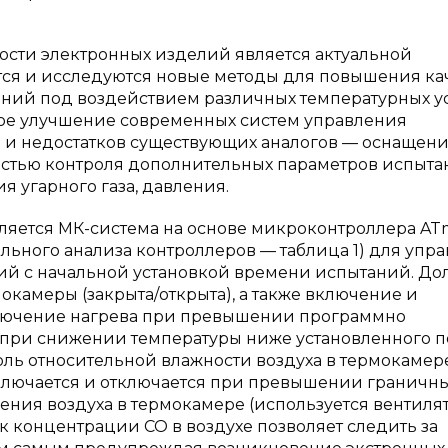
ости электронных изделий является актуальной
тся и исследуются новые методы для повышения ка
ий под воздействием различных температурных у
ое улучшение современных систем управления
в и недостатков существующих аналогов — оснащен
стью контроля дополнительных параметров испыта
я угарного газа, давления.
вляется МК-система на основе микроконтроллера A
льного анализа контроллеров — таблица 1) для упр
й с начальной установкой времени испытаний. До
окамеры (закрыта/открыта), а также включение и
лючение нагрева при превышении программно
 при снижении температуры ниже установленного по
оль относительной влажности воздуха в термокамер
включается и отключается при превышении граничн
ления воздуха в термокамере (используется вентилят
к концентрации СО в воздухе позволяет следить за