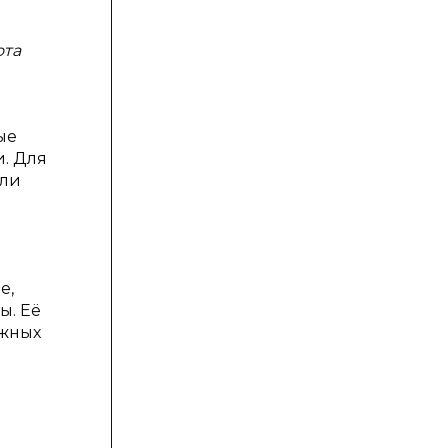
ота
ые
. Для
или
и
е,
ы. Её
ёжных