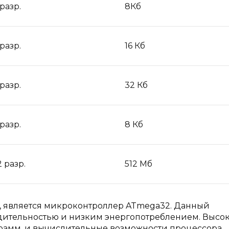
 разр.
8Кб
 разр.
16 Кб
 разр.
32 Кб
 разр.
8 Кб
2 разр.
512 Мб
, является микроконтроллер ATmega32. Данный
дительностью и низким энергопотреблением. Высо
грамм, и вычислительные возможности процессора