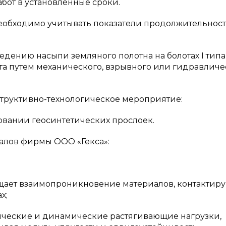
бот в установленные сроки.
необходимо учитывать показатели продолжительност
ведению насыпи земляного полотна на болотах I типа
нта путем механического, взрывного или гидравличе
структивно-технологическое мероприятие:
новании геосинтетических прослоек.
алов фирмы ООО «Гекса»:
ащает взаимопроникновение материалов, контактир
х;
тические и динамические растягивающие нагрузки,