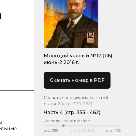
а
Молодой учёный №12 (116)
июнь-2 2016 г.
Скачать номер в PDF
Скачать часть журнала с этой
статьей
(стр.
379-382
)
:
Часть 4
(cтр. 353 - 462)
Расположение в файле:
а
тельные
стр.
353
стр.
379-382
стр.
462