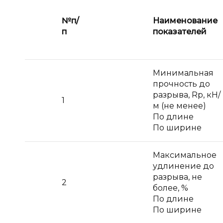
№
п
/
Наименование
п
показателей
Минимальная
прочность до
разрыва, Rp, кН/
1
м (не менее)
По длине
По ширине
Максимальное
удлинение до
разрыва, не
2
более, %
По длине
По ширине