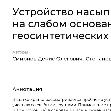
Устройство насып
на слабом основ
геосинтетических
Авторы
Смирнов Денис Олегович
,
Степанец
Аннотация
В статье кратко рассматривается проблема ус
участках со слабыми грунтами. Применение п
и армирующие) в основании или нижней част