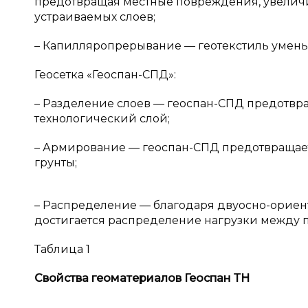
предотвращая местные повреждения, увеличи
устраиваемых слоев;
– Капилляропрерывание — геотекстиль умень
Геосетка «Геоспан-СПД»:
– Разделение слоев — геоспан-СПД предотвр
технологический слой;
– Армирование — геоспан-СПД предотвращает
грунты;
– Распределение — благодаря двуосно-ориен
достигается распределение нагрузки между 
Таблица 1
Свойства геоматериалов Геоспан ТН