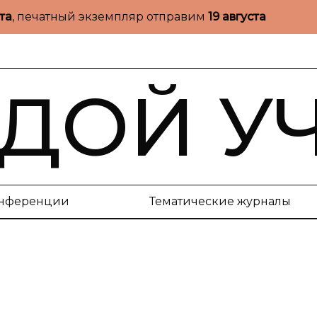
ста
, печатный экземпляр отправим
19 августа
ДОЙ У
нференции
Тематические журналы