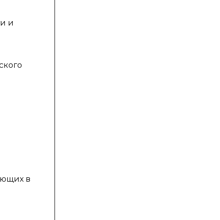
и и
ского
ующих в