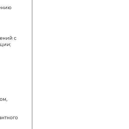
жению
лений с
ации;
ом,
антного