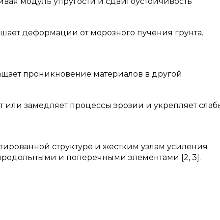
вая модуль упругости и сдвигоустойчивость
шает деформации от морозного пучения грунта.
ащает проникновение материалов в другой
 или замедляет процессы эрозии и укрепляет слаб
тированной структуре и жестким узлам усиления
продольными и поперечными элементами [2, 3].