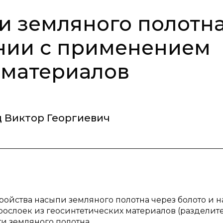
и земляного полотн
ании с применением
 материалов
 Виктор Георгиевич
тройства насыпи земляного полотна через болото и н
рослоек из геосинтетических материалов (раздели
и земляного полотна.