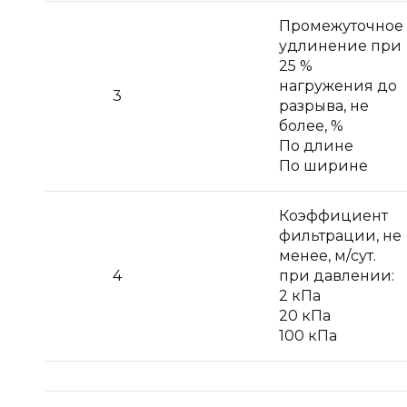
Промежуточное
удлинение при
25 %
нагружения до
3
разрыва, не
более, %
По длине
По ширине
Коэффициент
фильтрации, не
менее, м/сут.
4
при давлении:
2 кПа
20 кПа
100 кПа